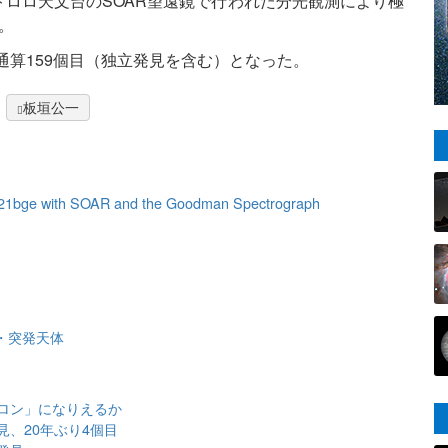
・トロロ天文台のSOAR望遠鏡で行われた分光観測により極
。
通算159個目（独立発見を含む）となった。
板垣公一
 2021bge with SOAR and the Goodman Spectrograph
・突発天体
ロン」になりえるか
、20年ぶり4個目