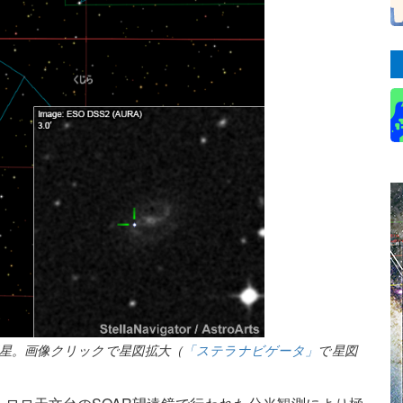
超新星。画像クリックで星図拡大（
「ステラナビゲータ」
で星図