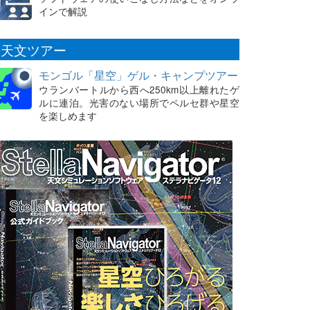
インで解説
天文ツアー
モンゴル「星空」ゲル・キャンプツアー
ウランバートルから西へ250km以上離れたゲ
ルに連泊。光害のない場所でペルセ群や星空
を楽しめます