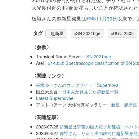
2021bgeの符号が付けられた後、チリ・セロ
大光度付近のII型超新星らしいことが確認された
板垣さんの超新星発見は
昨年11月30日
以来で、
タグ
超新星
SN 2021bge
UGC 2505
〈参照〉
Transient Name Server：
SN 2021bge
Atel：
#14358: Spectroscopic classification of SN
〈関連リンク〉
板垣公一さんのウェブサイト「Supernova」
国立天文台：
日本人が発見した超新星一覧
Latest Supernovae
アストロアーツ 天体写真ギャラリー：
新星・超新星
関連記事
2026/07/28
超新星は宇宙の巨大粒子加速器「ペバト
2026/04/27
佐野さん、りゅう座の銀河に超新星を発見