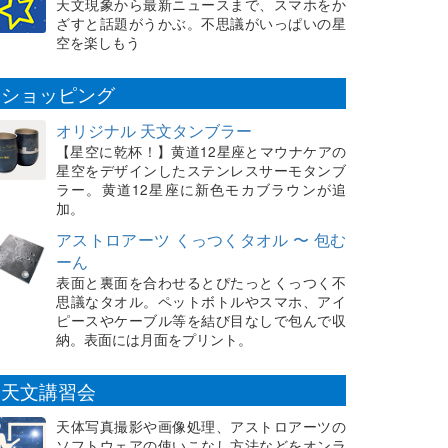
天文現象から最新ニュースまで、スマホをか
ざすと話題がうかぶ。不思議がいっぱいの星
空を楽しもう
ショッピング
オリジナル 天文タンブラー
【星空に乾杯！】黄道12星座とマウナケアの
星空をデザインしたステンレスサーモタンブ
ラー。黄道12星座に新色モカブラウンが追
加。
アストロアーツ くっつくタオル 〜 包む
ーん
表面と裏面を合わせるとぴたっとくっつく不
思議なタオル。ペットボトルやスマホ、アイ
ピースやケーブル等を結び目なしで包んで収
納。表面には月面をプリント。
天文講習会
天体写真撮影や画像処理、アストロアーツの
ソフトウェアの使いこなし方法などをオンラ