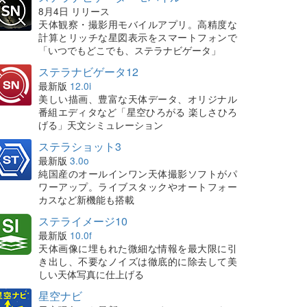
8月4日 リリース
天体観察・撮影用モバイルアプリ。高精度な
計算とリッチな星図表示をスマートフォンで
「いつでもどこでも、ステラナビゲータ」
ステラナビゲータ12
最新版
12.0i
美しい描画、豊富な天体データ、オリジナル
番組エディタなど「星空ひろがる 楽しさひろ
げる」天文シミュレーション
ステラショット3
最新版
3.0o
純国産のオールインワン天体撮影ソフトがパ
ワーアップ。ライブスタックやオートフォー
カスなど新機能も搭載
ステライメージ10
最新版
10.0f
天体画像に埋もれた微細な情報を最大限に引
き出し、不要なノイズは徹底的に除去して美
しい天体写真に仕上げる
星空ナビ