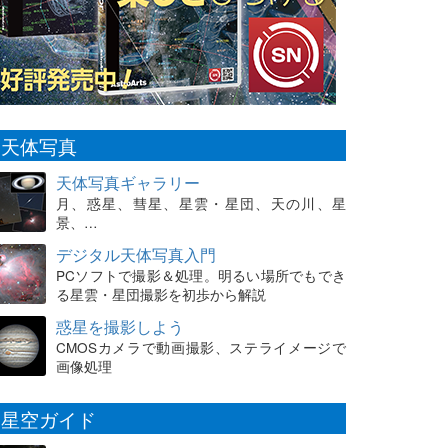
天体写真
天体写真ギャラリー
月、惑星、彗星、星雲・星団、天の川、星
景、…
デジタル天体写真入門
PCソフトで撮影＆処理。明るい場所でもでき
る星雲・星団撮影を初歩から解説
惑星を撮影しよう
CMOSカメラで動画撮影、ステライメージで
画像処理
星空ガイド