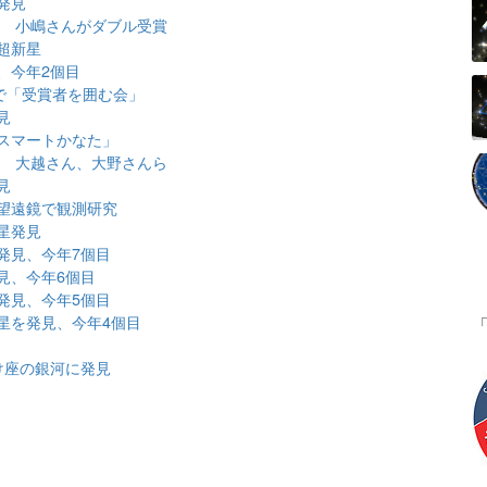
発見
表 小嶋さんがダブル受賞
超新星
、今年2個目
で「受賞者を囲む会」
見
スマートかなた」
表 大越さん、大野さんら
見
望遠鏡で観測研究
星発見
発見、今年7個目
見、今年6個目
発見、今年5個目
星を発見、今年4個目
け座の銀河に発見