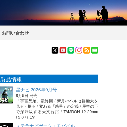
お問い合わせ
製品情報
星ナビ 2026年9月号
8月5日 発売
「宇宙兄弟」最終回 / 新月のペルセ群極大を
見る・撮る / 変わる「惑星」の定義 / 星空の下
で深呼吸する天文台浴 / TAMRON 12-20mm
F2.8 / ほか
ステラナビゲータ・モバイル