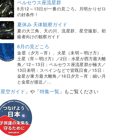
ペルセウス座流星群
8月12～13日が一番の見ごろ。月明かりゼロ
の好条件！
夏休み 天体観察ガイド
夏の大三角、天の川、流星群、星空撮影。初
級者向けの観察ガイド
8月の見どころ
金星（夕方～宵）、火星（未明～明け方）、
土星（宵～明け方）／2日：水星が西方最大離
角／12～13日：ペルセウス座流星群が極大／
13日未明：スペインなどで皆既日食／15日：
金星が東方最大離角／16日夕方～宵：細い月
と金星が接近／…
「
星空ガイド
」や「
特集一覧
」もご覧ください