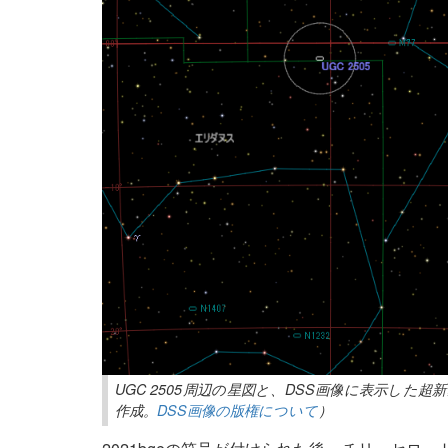
UGC 2505周辺の星図と、DSS画像に表示した
作成。
DSS画像の版権について
）