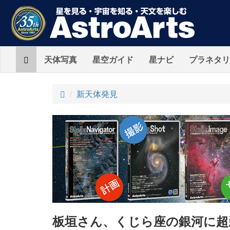
Home
天体写真
星空ガイド
星ナビ
プラネタリ
ト
新天体発見
ッ
プ
板垣さん、くじら座の銀河に超新