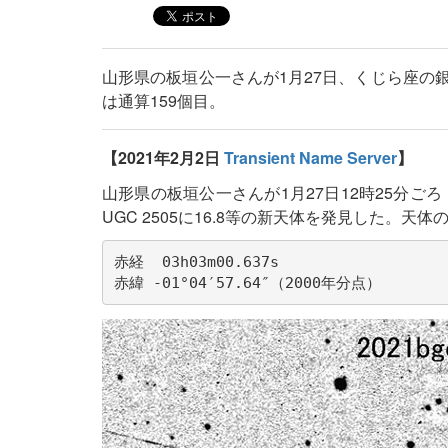
山形県の板垣公一さんが1月27日、くじら座の銀
は通算159個目。
【2021年2月2日
Transient Name Server
】
山形県の板垣公一さんが1月27日12時25分ご
UGC 2505に16.8等の新天体を発見した。天
赤経  03h03m00.637s

赤緯 -01°04′57.64″（2000年分点）