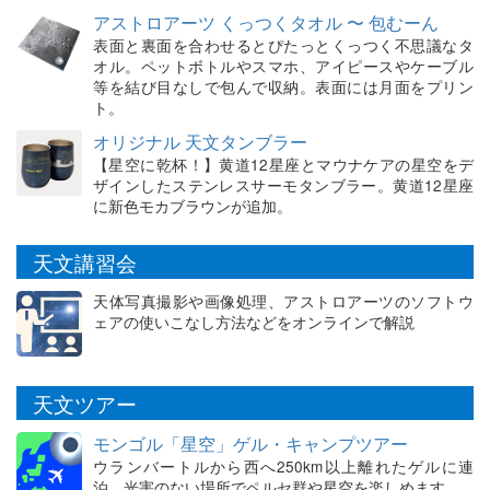
アストロアーツ くっつくタオル 〜 包むーん
表面と裏面を合わせるとぴたっとくっつく不思議なタ
オル。ペットボトルやスマホ、アイピースやケーブル
等を結び目なしで包んで収納。表面には月面をプリン
ト。
オリジナル 天文タンブラー
【星空に乾杯！】黄道12星座とマウナケアの星空をデ
ザインしたステンレスサーモタンブラー。黄道12星座
に新色モカブラウンが追加。
天文講習会
天体写真撮影や画像処理、アストロアーツのソフトウ
ェアの使いこなし方法などをオンラインで解説
天文ツアー
モンゴル「星空」ゲル・キャンプツアー
ウランバートルから西へ250km以上離れたゲルに連
泊。光害のない場所でペルセ群や星空を楽しめます