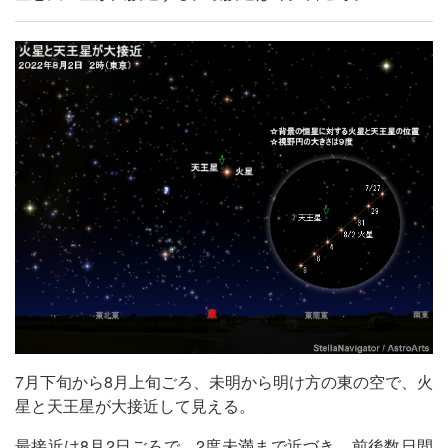
7月下旬から8月上旬ごろ、未明から明け方の東の空で、火
星と天王星が大接近して見える。
最接近は8月2日ごろで、2度未満まで近づき、前後数日間