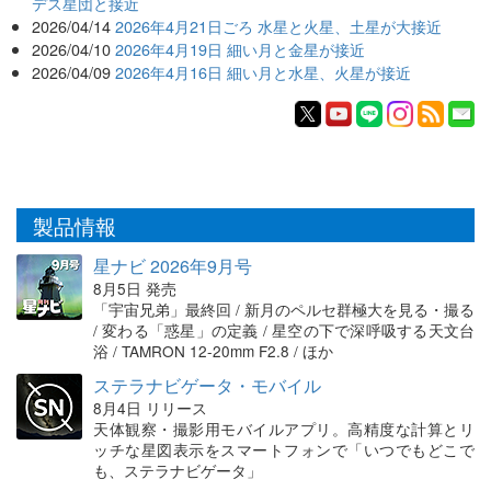
デス星団と接近
2026/04/14
2026年4月21日ごろ 水星と火星、土星が大接近
2026/04/10
2026年4月19日 細い月と金星が接近
2026/04/09
2026年4月16日 細い月と水星、火星が接近
製品情報
星ナビ 2026年9月号
8月5日 発売
「宇宙兄弟」最終回 / 新月のペルセ群極大を見る・撮る
/ 変わる「惑星」の定義 / 星空の下で深呼吸する天文台
浴 / TAMRON 12-20mm F2.8 / ほか
ステラナビゲータ・モバイル
8月4日 リリース
天体観察・撮影用モバイルアプリ。高精度な計算とリ
ッチな星図表示をスマートフォンで「いつでもどこで
も、ステラナビゲータ」