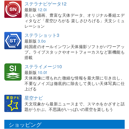
ステラナビゲータ12
最新版
12.0i
美しい描画、豊富な天体データ、オリジナル番組エデ
ィタなど「星空ひろがる 楽しさひろげる」天文シミュ
レーション
ステラショット3
最新版
3.0o
純国産のオールインワン天体撮影ソフトがパワーアッ
プ。ライブスタックやオートフォーカスなど新機能も
搭載
ステライメージ10
最新版
10.0f
天体画像に埋もれた微細な情報を最大限に引き出し、
不要なノイズは徹底的に除去して美しい天体写真に仕
上げる
星空ナビ
天文現象から最新ニュースまで、スマホをかざすと話
題がうかぶ。不思議がいっぱいの星空を楽しもう
ショッピング