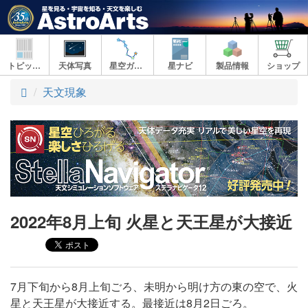
トピックス
天体写真
星空ガイド
星ナビ
製品情報
ショップ
ト
天文現象
ッ
プ
2022年8月上旬 火星と天王星が大接近
7月下旬から8月上旬ごろ、未明から明け方の東の空で、火
星と天王星が大接近する。最接近は8月2日ごろ。