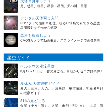
天体写真ギャラリー
月、惑星、彗星、星雲・星団、天の川、星景、…
デジタル天体写真入門
PCソフトで撮影＆処理。明るい場所でもできる星雲・
星団撮影を初歩から解説
惑星を撮影しよう
CMOSカメラで動画撮影、ステライメージで画像処理
星空ガイド
ペルセウス座流星群
8月12～13日が一番の見ごろ。月明かりゼロの好条件！
夏休み 天体観察ガイド
夏の大三角、天の川、流星群、星空撮影。初級者向け
の観察ガイド
8月の見どころ
金星（夕方～宵）、火星（未明～明け方）、土星（宵