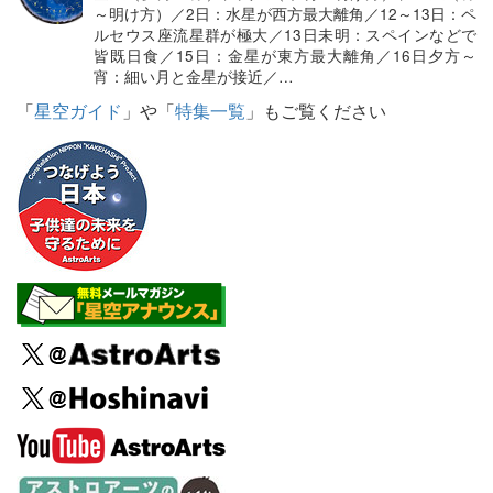
～明け方）／2日：水星が西方最大離角／12～13日：ペ
ルセウス座流星群が極大／13日未明：スペインなどで
皆既日食／15日：金星が東方最大離角／16日夕方～
宵：細い月と金星が接近／…
「
星空ガイド
」や「
特集一覧
」もご覧ください