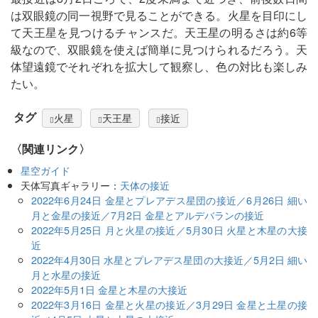
は双眼鏡の同一視野で見ることができる。火星を目印にし
て天王星を見つけるチャンスだ。天王星の明るさは約6等
級なので、双眼鏡を使えば簡単に見つけられるだろう。天
体望遠鏡でそれぞれを拡大して観察し、色の対比も楽しみ
たい。
タグ
火星
天王星
接近
〈関連リンク〉
星空ガイド
天体写真ギャラリー：
天体の接近
2022年6月24日 金星とプレアデス星団の接近／6月26日 細い
月と金星の接近／7月2日 金星とアルデバランの接近
2022年5月25日 月と火星の接近／5月30日 火星と木星の大接
近
2022年4月30日 水星とプレアデス星団の大接近／5月2日 細い
月と水星の接近
2022年5月1日 金星と木星の大接近
2022年3月16日 金星と火星の接近／3月29日 金星と土星の接