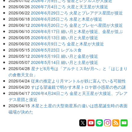
2026/07/02
2026年7月9日ごろ 金星とレグルスが大接近
2026/06/26
2026年7月4日ごろ 火星と天王星が大接近
2026/06/22
2026年6月29日ごろ 火星とプレアデス星団が接近
2026/06/18
2026年6月25日ごろ 水星と木星が接近
2026/06/12
2026年6月20日ごろ 金星とプレセペ星団が大接近
2026/06/10
2026年6月17日 細い月と木星が接近、金星が並ぶ
2026/06/05
2026年6月13日 細い月と火星が接近
2026/06/02
2026年6月9日ごろ 金星と木星が大接近
2026/05/15
2026年5月23日 レグルス食
2026/05/12
2026年5月19日 細い月と金星が接近
2026/05/07
2026年5月14日 細い月と土星が接近
2026/04/28
星ナビ6月号は「アルテミスIIが月へ」と「はじまり
の倉敷天文台」
2026/04/24
従来の推定より月マントルが鉄に富んでいる可能性
2026/04/20
すばる望遠鏡で明かす木星トロヤ群小惑星の色の謎
2026/04/17
2026年4月24日ごろ 金星と天王星が大接近、プレア
デス星団と接近
2026/04/15
木星と土星の大型衛星系の違いは惑星誕生時の表面
磁場が決めた