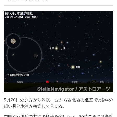
5月20日の夕方から深夜、西から西北西の低空で月齢4の
細い月と木星が接近して見える。
肉眼や双眼鏡で共演の様子を楽しもう。20時ごろには高度