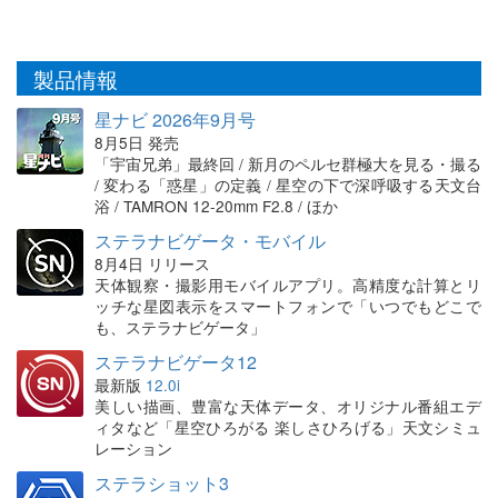
製品情報
星ナビ 2026年9月号
8月5日 発売
「宇宙兄弟」最終回 / 新月のペルセ群極大を見る・撮る
/ 変わる「惑星」の定義 / 星空の下で深呼吸する天文台
浴 / TAMRON 12-20mm F2.8 / ほか
ステラナビゲータ・モバイル
8月4日 リリース
天体観察・撮影用モバイルアプリ。高精度な計算とリ
ッチな星図表示をスマートフォンで「いつでもどこで
も、ステラナビゲータ」
ステラナビゲータ12
最新版
12.0i
美しい描画、豊富な天体データ、オリジナル番組エデ
ィタなど「星空ひろがる 楽しさひろげる」天文シミュ
レーション
ステラショット3