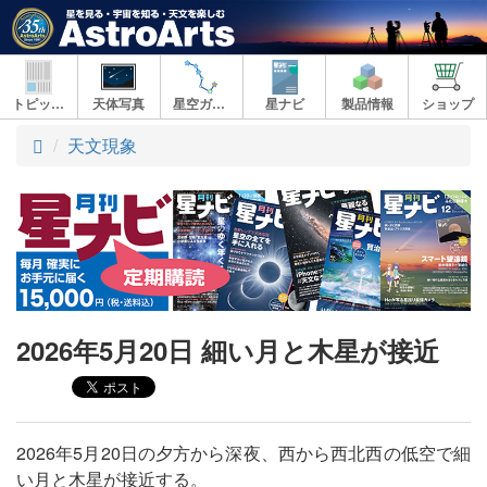
トピックス
天体写真
星空ガイド
星ナビ
製品情報
ショップ
ト
天文現象
ッ
プ
2026年5月20日 細い月と木星が接近
2026年5月20日の夕方から深夜、西から西北西の低空で細
い月と木星が接近する。