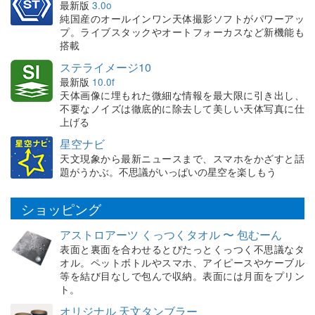
最新版
3.0o
純国産のオールインワン天体撮影ソフトがパワーアッ
プ。ライブスタックやオートフォーカスなど新機能も
搭載
ステライメージ10
最新版
10.0f
天体画像に埋もれた微細な情報を最大限に引き出し、
不要なノイズは徹底的に除去して美しい天体写真に仕
上げる
星空ナビ
天文現象から最新ニュースまで、スマホをかざすと話
題がうかぶ。不思議がいっぱいの星空を楽しもう
ショッピング
アストロアーツ くっつくタオル 〜 包むーん
表面と裏面を合わせるとぴたっとくっつく不思議なタ
オル。ペットボトルやスマホ、アイピースやケーブル
等を結び目なしで包んで収納。表面には月面をプリン
ト。
オリジナル 天文タンブラー