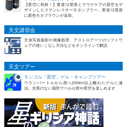
【星空に乾杯！】黄道12星座とマウナケアの星空をデ
ザインしたステンレスサーモタンブラー。黄道12星座
に新色モカブラウンが追加。
天文講習会
天体写真撮影や画像処理、アストロアーツのソフトウ
ェアの使いこなし方法などをオンラインで解説
天文ツアー
モンゴル「星空」ゲル・キャンプツアー
ウランバートルから西へ250km以上離れたゲルに連
泊。光害のない場所でペルセ群や星空を楽しめます