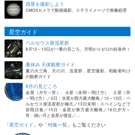
惑星を撮影しよう
CMOSカメラで動画撮影、ステライメージで画像処理
星空ガイド
ペルセウス座流星群
8月12～13日が一番の見ごろ。月明かりゼロの好条件！
夏休み 天体観察ガイド
夏の大三角、天の川、流星群、星空撮影。初級者向け
の観察ガイド
8月の見どころ
金星（夕方～宵）、火星（未明～明け方）、土星（宵
～明け方）／2日：水星が西方最大離角／12～13日：ペ
ルセウス座流星群が極大／13日未明：スペインなどで
皆既日食／15日：金星が東方最大離角／16日夕方～
宵：細い月と金星が接近／…
「
星空ガイド
」や「
特集一覧
」もご覧ください