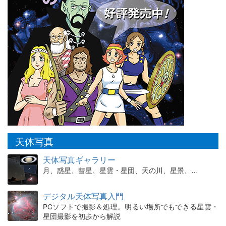
天体写真
天体写真ギャラリー
月、惑星、彗星、星雲・星団、天の川、星景、…
デジタル天体写真入門
PCソフトで撮影＆処理。明るい場所でもできる星雲・
星団撮影を初歩から解説