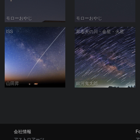
モローおやじ
モローおやじ
ISS
昇る天の川・金星・火星
山田昇
銀河鬼太郎
会社情報
Fo
アストロアーツ
ア