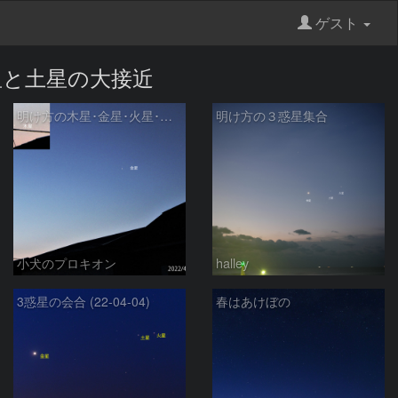
ゲスト
火星と土星の大接近
明け方の木星･金星･火星･土星 2022/4/9
明け方の３惑星集合
小犬のプロキオン
halley
3惑星の会合 (22-04-04)
春はあけぼの