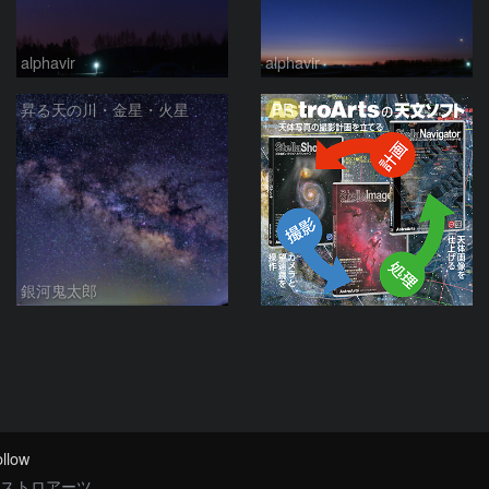
alphavir
alphavir
PR
昇る天の川・金星・火星
銀河鬼太郎
llow
ストロアーツ