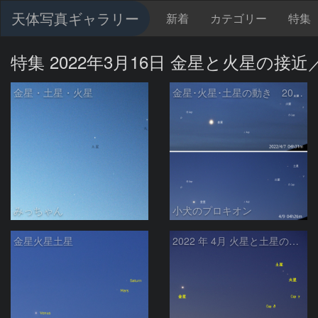
天体写真ギャラリー
新着
カテゴリー
特集
特集 2022年3月16日 金星と火星の接
金星・土星・火星
金星･火星･土星の動き 2022/4/7･4/9
みっちゃん
小犬のプロキオン
金星火星土星
2022 年 4月 火星と土星の接近