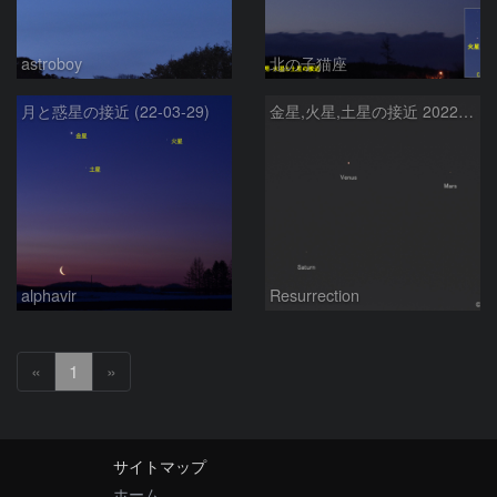
astroboy
北の子猫座
月と惑星の接近 (22-03-29)
金星,火星,土星の接近 2022.3.25
alphavir
Resurrection
«
1
»
サイトマップ
ホーム