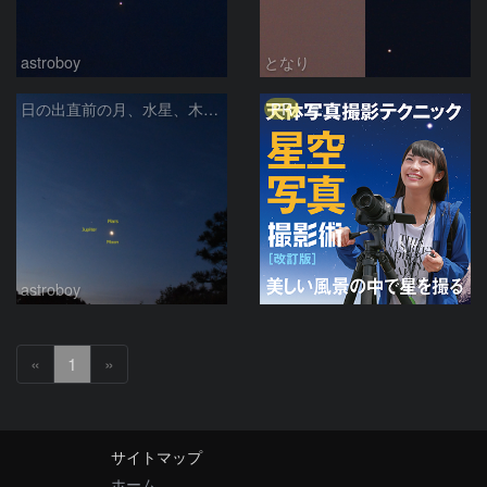
astroboy
となり
PR
日の出直前の月、水星、木星、土星
astroboy
«
1
»
サイトマップ
ホーム