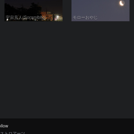
宇宙見人(Soramibito)
モローおやじ
llow
ストロアーツ