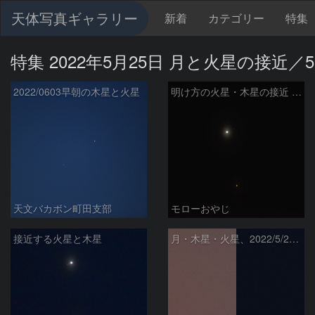
天体写真ギャラリー
新着
カテゴリー
特集
特集 2022年5月25日 月と火星の接近
2022/0603早朝の木星と火星
明け方の火星・木星の接近 (2022/05/30)
天文バカボン町田支部
モローおやじ
接近する火星と木星
月・木星・火星、2022/5/29～30