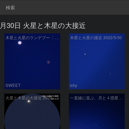
検索
／5月30日 火星と木星の大接近
木星と火星のランデブー〈 2022/05/29 〉
木星と火星の接近 2022/5/30
SWEET
ichy
火星と木星の大接近 2022.5.29
一直線に並ぶ、月と４惑星（金星・木星・火星・土星） / 広島湾 〈 2022/05/28 〉