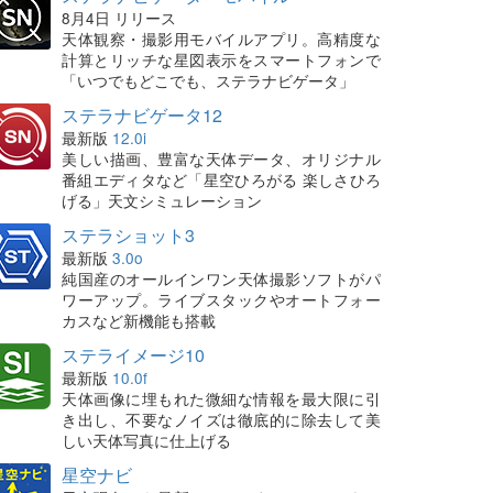
8月4日 リリース
天体観察・撮影用モバイルアプリ。高精度な
計算とリッチな星図表示をスマートフォンで
「いつでもどこでも、ステラナビゲータ」
ステラナビゲータ12
最新版
12.0i
美しい描画、豊富な天体データ、オリジナル
番組エディタなど「星空ひろがる 楽しさひろ
げる」天文シミュレーション
ステラショット3
最新版
3.0o
純国産のオールインワン天体撮影ソフトがパ
ワーアップ。ライブスタックやオートフォー
カスなど新機能も搭載
ステライメージ10
最新版
10.0f
天体画像に埋もれた微細な情報を最大限に引
き出し、不要なノイズは徹底的に除去して美
しい天体写真に仕上げる
星空ナビ