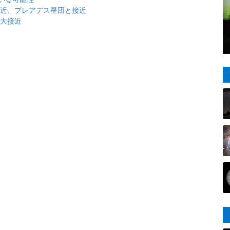
大接近、プレアデス星団と接近
が大接近