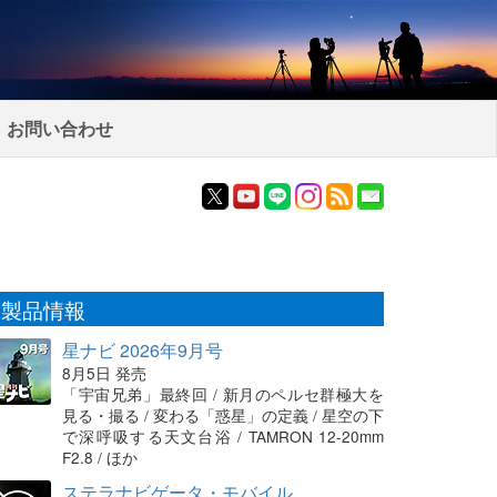
お問い合わせ
製品情報
星ナビ 2026年9月号
8月5日 発売
「宇宙兄弟」最終回 / 新月のペルセ群極大を
見る・撮る / 変わる「惑星」の定義 / 星空の下
で深呼吸する天文台浴 / TAMRON 12-20mm
F2.8 / ほか
ステラナビゲータ・モバイル