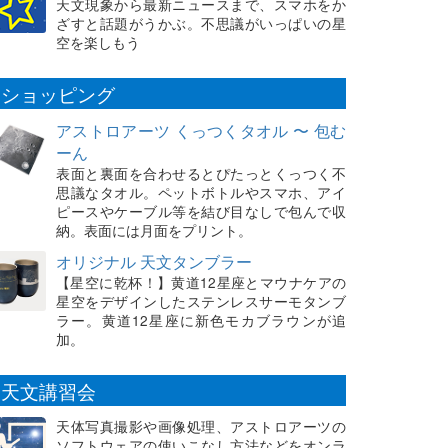
天文現象から最新ニュースまで、スマホをか
ざすと話題がうかぶ。不思議がいっぱいの星
空を楽しもう
ショッピング
アストロアーツ くっつくタオル 〜 包む
ーん
表面と裏面を合わせるとぴたっとくっつく不
思議なタオル。ペットボトルやスマホ、アイ
ピースやケーブル等を結び目なしで包んで収
納。表面には月面をプリント。
オリジナル 天文タンブラー
【星空に乾杯！】黄道12星座とマウナケアの
星空をデザインしたステンレスサーモタンブ
ラー。黄道12星座に新色モカブラウンが追
加。
天文講習会
天体写真撮影や画像処理、アストロアーツの
ソフトウェアの使いこなし方法などをオンラ