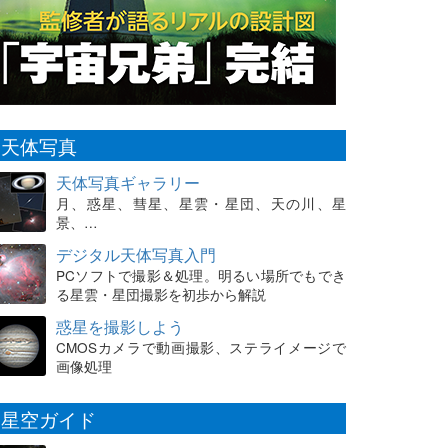
天体写真
天体写真ギャラリー
月、惑星、彗星、星雲・星団、天の川、星
景、…
デジタル天体写真入門
PCソフトで撮影＆処理。明るい場所でもでき
る星雲・星団撮影を初歩から解説
惑星を撮影しよう
CMOSカメラで動画撮影、ステライメージで
画像処理
星空ガイド