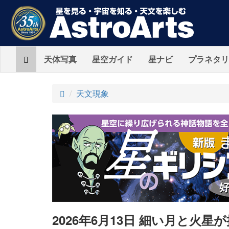
Home
天体写真
星空ガイド
星ナビ
プラネタリ
ト
天文現象
ッ
プ
2026年6月13日 細い月と火星