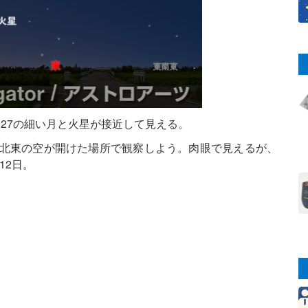
齢27の細い月と火星が接近して見える。
東北東の空が開けた場所で観察しよう。肉眼で見えるが、
12日。