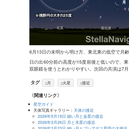
6月13日の未明から明け方、東北東の低空で月
日の出60分前の高度が15度前後と低いので、
双眼鏡を使うとわかりやすい。次回の共演は7月
タグ
月
火星
接近
〈関連リンク〉
星空ガイド
天体写真ギャラリー：
天体の接近
2026年5月19日 細い月と金星の接近
2026年3月26日 月と木星の接近
2026年3月23日 細い月とプレアデス星団の大接近