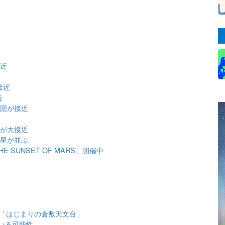
近
接近
接近
近
星団が接近
団が大接近
金星が並ぶ
SUNSET OF MARS」開催中
と「はじまりの倉敷天文台」
いる可能性