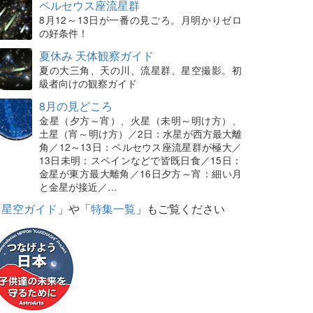
ペルセウス座流星群
8月12～13日が一番の見ごろ。月明かりゼロ
の好条件！
夏休み 天体観察ガイド
夏の大三角、天の川、流星群、星空撮影。初
級者向けの観察ガイド
8月の見どころ
金星（夕方～宵）、火星（未明～明け方）、
土星（宵～明け方）／2日：水星が西方最大離
角／12～13日：ペルセウス座流星群が極大／
13日未明：スペインなどで皆既日食／15日：
金星が東方最大離角／16日夕方～宵：細い月
と金星が接近／…
「
星空ガイド
」や「
特集一覧
」もご覧ください