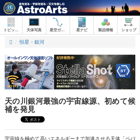
トピックス
天体写真
星空ガイド
星ナビ
製品情報
ショップ
ト
恒星・銀河
ッ
プ
天の川銀河最強の宇宙線源、初めて候
補を発見
宇宙線を極めて高いエネルギーまで加速させる天体「ペバ