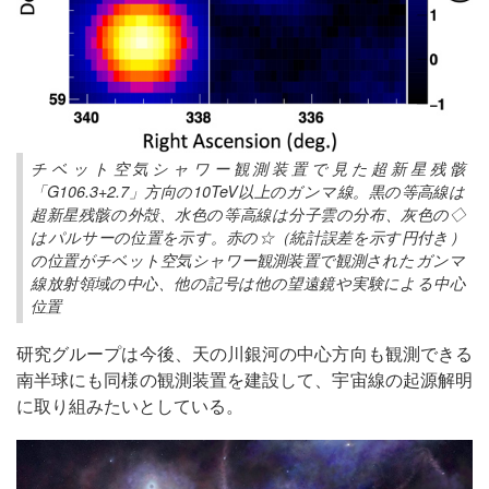
チベット空気シャワー観測装置で見た超新星残骸
「G106.3+2.7」方向の10TeV以上のガンマ線。黒の等高線は
超新星残骸の外殻、水色の等高線は分子雲の分布、灰色の◇
はパルサーの位置を示す。赤の☆（統計誤差を示す円付き）
の位置がチベット空気シャワー観測装置で観測されたガンマ
線放射領域の中心、他の記号は他の望遠鏡や実験による中心
位置
研究グループは今後、天の川銀河の中心方向も観測できる
南半球にも同様の観測装置を建設して、宇宙線の起源解明
に取り組みたいとしている。