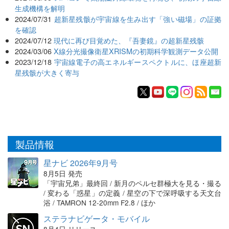
生成機構を解明
2024/07/31
超新星残骸が宇宙線を生み出す「強い磁場」の証拠
を確認
2024/07/12
現代に再び目覚めた、『吾妻鏡』の超新星残骸
2024/03/06
X線分光撮像衛星XRISMの初期科学観測データ公開
2023/12/18
宇宙線電子の高エネルギースペクトルに、ほ座超新
星残骸が大きく寄与
製品情報
星ナビ 2026年9月号
8月5日 発売
「宇宙兄弟」最終回 / 新月のペルセ群極大を見る・撮る
/ 変わる「惑星」の定義 / 星空の下で深呼吸する天文台
浴 / TAMRON 12-20mm F2.8 / ほか
ステラナビゲータ・モバイル