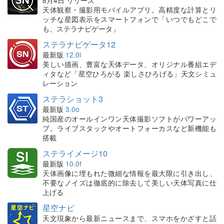
8月4日 リリース
天体観察・撮影用モバイルアプリ。高精度な計算とリ
ッチな星図表示をスマートフォンで「いつでもどこで
も、ステラナビゲータ」
ステラナビゲータ12
最新版
12.0i
美しい描画、豊富な天体データ、オリジナル番組エデ
ィタなど「星空ひろがる 楽しさひろげる」天文シミュ
レーション
ステラショット3
最新版
3.0o
純国産のオールインワン天体撮影ソフトがパワーアッ
プ。ライブスタックやオートフォーカスなど新機能も
搭載
ステライメージ10
最新版
10.0f
天体画像に埋もれた微細な情報を最大限に引き出し、
不要なノイズは徹底的に除去して美しい天体写真に仕
上げる
星空ナビ
天文現象から最新ニュースまで、スマホをかざすと話