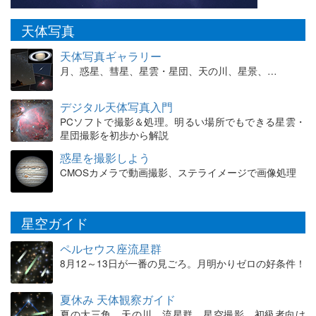
天体写真
天体写真ギャラリー
月、惑星、彗星、星雲・星団、天の川、星景、…
デジタル天体写真入門
PCソフトで撮影＆処理。明るい場所でもできる星雲・
星団撮影を初歩から解説
惑星を撮影しよう
CMOSカメラで動画撮影、ステライメージで画像処理
星空ガイド
ペルセウス座流星群
8月12～13日が一番の見ごろ。月明かりゼロの好条件！
夏休み 天体観察ガイド
夏の大三角、天の川、流星群、星空撮影。初級者向け