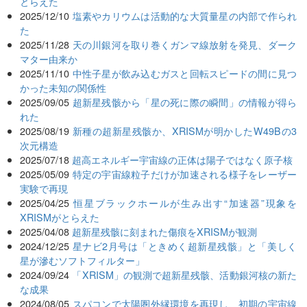
とらえた
2025/12/10
塩素やカリウムは活動的な大質量星の内部で作られ
た
2025/11/28
天の川銀河を取り巻くガンマ線放射を発見、ダーク
マター由来か
2025/11/10
中性子星が飲み込むガスと回転スピードの間に見つ
かった未知の関係性
2025/09/05
超新星残骸から「星の死に際の瞬間」の情報が得ら
れた
2025/08/19
新種の超新星残骸か、XRISMが明かしたW49Bの3
次元構造
2025/07/18
超高エネルギー宇宙線の正体は陽子ではなく原子核
2025/05/09
特定の宇宙線粒子だけが加速される様子をレーザー
実験で再現
2025/04/25
恒星ブラックホールが生み出す“加速器”現象を
XRISMがとらえた
2025/04/08
超新星残骸に刻まれた傷痕をXRISMが観測
2024/12/25
星ナビ2月号は「ときめく超新星残骸」と「美しく
星が滲むソフトフィルター」
2024/09/24
「XRISM」の観測で超新星残骸、活動銀河核の新た
な成果
2024/08/05
スパコンで太陽圏外縁環境を再現し、初期の宇宙線