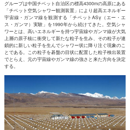
グループは中国チベット自治区の標高4300mの高原にある
「チベット空気シャワー観測装置」により超高エネルギー
宇宙線・ガンマ線を観測する「チベットASγ（エー・エ
ス・ガンマ）実験」を1990年から続けてきた。空気シャ
ワーとは、高いエネルギーを持つ宇宙線やガンマ線が大気
上層の原子核に衝突して新たな粒子を生み、その粒子が連
鎖的に新しい粒子を生んでシャワー状に降り注ぐ現象のこ
とである。この粒子を碁盤の目状に配置した粒子検出装置
でとらえ、元の宇宙線やガンマ線の強さと来た方向を決定
する。