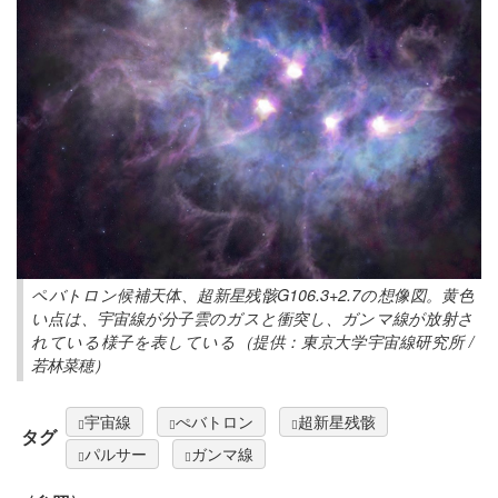
ペバトロン候補天体、超新星残骸G106.3+2.7の想像図。黄色
い点は、宇宙線が分子雲のガスと衝突し、ガンマ線が放射さ
れている様子を表している（提供：東京大学宇宙線研究所 /
若林菜穂）
宇宙線
ぺバトロン
超新星残骸
タグ
パルサー
ガンマ線