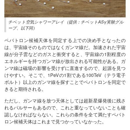
チベット空気シャワーアレイ（提供：チベットASγ実験グル
ープ、以下同）
ペバトロン候補天体を同定する上での決め手となったの
は、宇宙線そのものではなくガンマ線だ。加速された宇宙
線が分子雲などのガスと衝突すると、宇宙線の1割程度の
エネルギーを持つガンマ線が放出される可能性がある。ガ
ンマ線は磁場の影響を受けずに直進するので、起源を見つ
けやすい。そこで、1PeVの1割である100TeV（テラ電子
ボルト）以上のガンマ線を探すことでペバトロンを同定で
きると期待される。
ただし、ガンマ線を放つ天体としては超新星爆発後に残さ
れるパルサーもあるので、これと重なっていないことも確
認しなければならない。これらの条件を全て満たすペバト
ロン候補天体はこれまで見つかっていなかった。