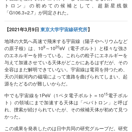
トロン」の初めての候補として、超新星残骸
「G106.3+2.7」が同定された。
【2021年3月9日
東京大学宇宙線研究所
】
地球の大気へ高速で飛来する宇宙線（陽子やヘリウムなど
9
20
の原子核）は、10
～10
eV（電子ボルト）と様々な強さ
のエネルギーを持っている。これらの粒子にエネルギーを
与えて加速させている天体がどこかにあるはずだが、その
全容はまだ解明できていない。宇宙線は電荷を持つため、
天の川銀河内の磁場によって進路を曲げられてしまい、起
源をたどるのが難しいからだ。
15
中でも宇宙線を1PeV（1ペタ電子ボルト＝10
電子ボル
ト）の領域にまで加速する天体は「ぺバトロン」と呼ば
れ、捜索が続けられていたが、その候補天体が初めて見つ
かった。
この成果を発表したのは日中共同の研究グループだ。研究