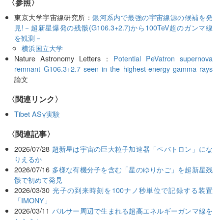
〈参照〉
東京大学宇宙線研究所：
銀河系内で最強の宇宙線源の候補を発
見!－超新星爆発の残骸(G106.3+2.7)から100TeV超のガンマ線
を観測－
横浜国立大学
Nature Astronomy Letters：
Potential PeVatron supernova
remnant G106.3+2.7 seen in the highest-energy gamma rays
論文
〈関連リンク〉
Tibet ASγ実験
関連記事
2026/07/28
超新星は宇宙の巨大粒子加速器「ペバトロン」にな
りえるか
2026/07/16
多様な有機分子を含む「星のゆりかご」を超新星残
骸で初めて発見
2026/03/30
光子の到来時刻を100ナノ秒単位で記録する装置
「IMONY」
2026/03/11
パルサー周辺で生まれる超高エネルギーガンマ線を