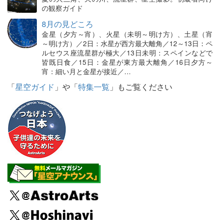
の観察ガイド
8月の見どころ
金星（夕方～宵）、火星（未明～明け方）、土星（宵
～明け方）／2日：水星が西方最大離角／12～13日：ペ
ルセウス座流星群が極大／13日未明：スペインなどで
皆既日食／15日：金星が東方最大離角／16日夕方～
宵：細い月と金星が接近／…
「
星空ガイド
」や「
特集一覧
」もご覧ください