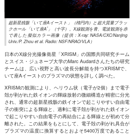
超新星残骸「いて座Aイースト」（楕円内）と超大質量ブラッ
*
クホール「いて座A
」（十字）。X線観測を青、電波観測を赤
で表した擬似カラー画像（提供：X-ray: NASA/CXC/Nanjing
Univ./P. Zhou et al. Radio: NSF/NRAO/VLA）
日本のX線分光撮像衛星「XRISM」の国際共同研究チーム
とスイス・ジュネーブ大学のMarc Audardさんたちの研究
チームは、広い視野と高い波長分解能を持つXRISMで、
いて座Aイーストのプラズマの状態を詳しく調べた。
XRISMの観測により、ヘリウム状（電子が2個）まで電子
殻が剥がれた鉄イオンの輝線放射の微細構造が精密に分光
され、通常の超新星残骸の鉄イオンで起こりやすい自由電
子の衝突による輝線と、過剰に電子殻が剥がれた鉄イオン
で起こりやすい自由電子の再結合による輝線とが初めて分
離された。この結果をもとにして、電子殻の剥がれ具合が
プラズマの温度に換算するとおよそ5400万度であること