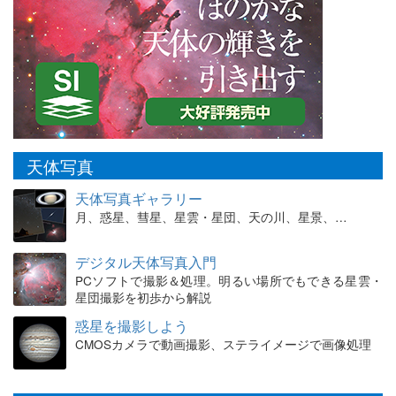
天体写真
天体写真ギャラリー
月、惑星、彗星、星雲・星団、天の川、星景、…
デジタル天体写真入門
PCソフトで撮影＆処理。明るい場所でもできる星雲・
星団撮影を初歩から解説
惑星を撮影しよう
CMOSカメラで動画撮影、ステライメージで画像処理