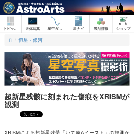
トピックス
天体写真
星空ガイド
星ナビ
製品情報
ショップ
ト
恒星・銀河
ッ
プ
超新星残骸に刻まれた傷痕をXRISMが
観測
XRISMによる超新星残骸「いて座Aイースト」の観測か