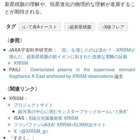
新星残骸の理解や、恒星進化の物理的な理解が進展するこ
とが期待される。
タグ
いて座Aイースト
超新星残骸
X線フレア
〈参照〉
JAXA宇宙科学研究所：
「殻」を壊したのは誰か？ - XRISMが
掴んだ、超新星残骸の鉄イオンに刻まれた急激な電離の証拠
XRISM
PASJ：
Overionized plasma in the supernova remnant
Sagittarius A East anchored by XRISM observations
論文
〈関連リンク〉
XRISM：
プロジェクトサイト
銀河系の中心に潜むモンスターブラックホールいて座A*
ISAS：
X線分光撮像衛星 XRISM
ファン!ファン!JAXA! XRISM×SLIM特設サイト
X（@XRISM_jp）
「すざく」：