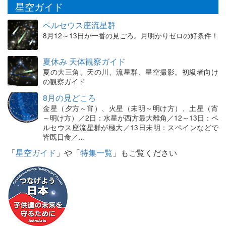
星空ガイド
ペルセウス座流星群
8月12～13日が一番の見ごろ。月明かりゼロの好条件！
夏休み 天体観察ガイド
夏の大三角、天の川、流星群、星空撮影。初級者向け
の観察ガイド
8月の見どころ
金星（夕方～宵）、火星（未明～明け方）、土星（宵
～明け方）／2日：水星が西方最大離角／12～13日：ペ
ルセウス座流星群が極大／13日未明：スペインなどで
皆既日食／…
「
星空ガイド
」や「
特集一覧
」もご覧ください