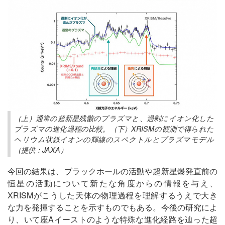
（上）通常の超新星残骸のプラズマと、過剰にイオン化した
プラズマの進化過程の比較。（下）XRISMの観測で得られた
ヘリウム状鉄イオンの輝線のスペクトルとプラズマモデル
（提供：JAXA）
今回の結果は、ブラックホールの活動や超新星爆発直前の
恒星の活動について新たな角度からの情報を与え、
XRISMがこうした天体の物理過程を理解するうえで大き
な力を発揮することを示すものでもある。今後の研究によ
り、いて座Aイーストのような特殊な進化経路を辿った超