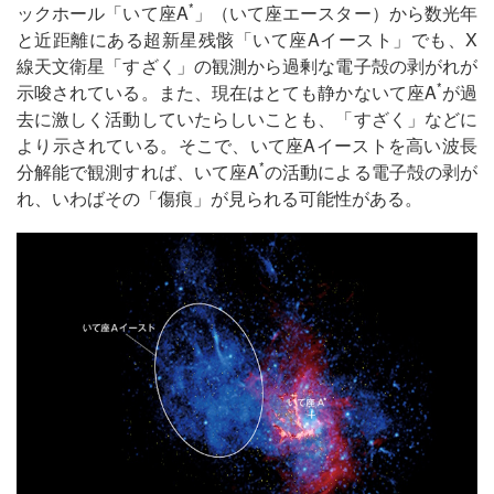
*
ックホール「いて座A
」（いて座エースター）から数光年
と近距離にある超新星残骸「いて座Aイースト」でも、X
線天文衛星「すざく」の観測から過剰な電子殻の剥がれが
*
示唆されている。また、現在はとても静かないて座A
が過
去に激しく活動していたらしいことも、「すざく」などに
より示されている。そこで、いて座Aイーストを高い波長
*
分解能で観測すれば、いて座A
の活動による電子殻の剥が
れ、いわばその「傷痕」が見られる可能性がある。