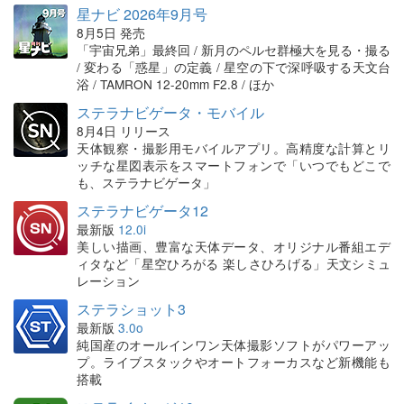
星ナビ 2026年9月号
8月5日 発売
「宇宙兄弟」最終回 / 新月のペルセ群極大を見る・撮る
/ 変わる「惑星」の定義 / 星空の下で深呼吸する天文台
浴 / TAMRON 12-20mm F2.8 / ほか
ステラナビゲータ・モバイル
8月4日 リリース
天体観察・撮影用モバイルアプリ。高精度な計算とリ
ッチな星図表示をスマートフォンで「いつでもどこで
も、ステラナビゲータ」
ステラナビゲータ12
最新版
12.0i
美しい描画、豊富な天体データ、オリジナル番組エデ
ィタなど「星空ひろがる 楽しさひろげる」天文シミュ
レーション
ステラショット3
最新版
3.0o
純国産のオールインワン天体撮影ソフトがパワーアッ
プ。ライブスタックやオートフォーカスなど新機能も
搭載