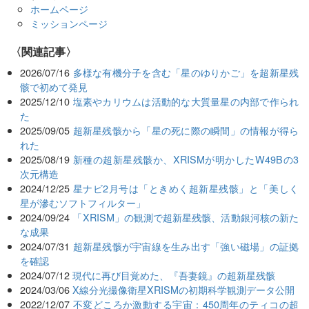
ホームページ
ミッションページ
関連記事
2026/07/16
多様な有機分子を含む「星のゆりかご」を超新星残
骸で初めて発見
2025/12/10
塩素やカリウムは活動的な大質量星の内部で作られ
た
2025/09/05
超新星残骸から「星の死に際の瞬間」の情報が得ら
れた
2025/08/19
新種の超新星残骸か、XRISMが明かしたW49Bの3
次元構造
2024/12/25
星ナビ2月号は「ときめく超新星残骸」と「美しく
星が滲むソフトフィルター」
2024/09/24
「XRISM」の観測で超新星残骸、活動銀河核の新た
な成果
2024/07/31
超新星残骸が宇宙線を生み出す「強い磁場」の証拠
を確認
2024/07/12
現代に再び目覚めた、『吾妻鏡』の超新星残骸
2024/03/06
X線分光撮像衛星XRISMの初期科学観測データ公開
2022/12/07
不変どころか激動する宇宙：450周年のティコの超