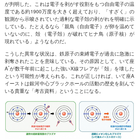
が判明した。これは電子を剥がす役割をもつ自由電子の温
度である約1900万度を大きく超えており、「すざく」の
観測から示唆されていた過剰な電子殻の剥がれを明確に示
している。たとえるなら「親鳥（自由電子）が卵を温めて
いないのに、殻 （電子殻）が破れてヒナ鳥（原子核）が
現れている」ようなものだ。
こうした異常な状況は、鉄原子の束縛電子が過去に急激に
剥奪されたことを意味している。その原因として、いて座
*
A
が数千年前に起こした強いX線フレアが「殻」を壊した
という可能性が考えられる。これが正しければ、いて座A
イーストは銀河中心ブラックホールの活動の歴史を刻んで
いる貴重な「考古資料」ということになる。