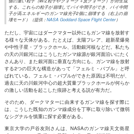
個の重い粒子（W/Z粒子やクォーク＋反クォーク）が対生成
する。これらの粒子が崩壊してパイ中間子ができ、パイ中間
子が高エネルギーのガンマ線光子2個に崩壊する（右上の崩
壊モード）（提供：
NASA Goddard Space Flight Center
）
ただし、宇宙にはダークマター以外にもガンマ線を放射す
る様々な天体がある。たとえば、太陽フレア、超新星爆発
や中性子星・ブラックホール、活動銀河核などだ。私たち
の天の川銀河にはこうしたガンマ線源が銀河面沿いにたく
さんあり、また銀河面に垂直な方向にも、ガンマ線を放射
する2つの巨大な構造があって「フェルミ・バブル」と呼
ばれている。フェルミ・バブルができた原因は不明だが、
過去に天の川銀河中心の超大質量ブラックホールが何らか
の激しい活動を起こした痕跡と考える説が有力だ。
そのため、ダークマターに由来するガンマ線を探す際に
は、こうした既知のガンマ線成分を丁寧に取り除いて微弱
なシグナルを慎重に探す必要がある。
東京大学の戸谷友則さんは、NASAのガンマ線天文衛星