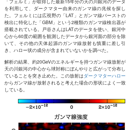
「フェルミ」が取得した最新15年分の天の川銀河のデータ
を利用して、ダークマター由来のガンマ線の兆候を探し
た。フェルミには広視野の「LAT」とガンマ線バーストの
検出に特化した「GBM」という2種類のガンマ線検出器が
搭載されている。戸谷さんはLATのデータを使い、銀河中
心から60度の範囲を観測したデータから銀河面の部分を除
いて、その他の天体起源のガンマ線放射も慎重に差し引
き、ハロー状の成分が含まれていないかを調べた。
解析の結果、約20GeVのエネルギーを持つガンマ線放射が
天の川銀河の中心から球対称にぼんやりと広がって分布し
ていることを突き止めた。この放射は
ダークマターハロー
からガンマ線が放射されると考えた場合の形状によく一致
している。