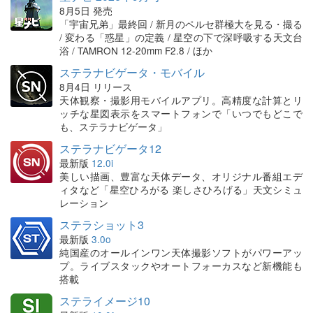
8月5日 発売
「宇宙兄弟」最終回 / 新月のペルセ群極大を見る・撮る
/ 変わる「惑星」の定義 / 星空の下で深呼吸する天文台
浴 / TAMRON 12-20mm F2.8 / ほか
ステラナビゲータ・モバイル
8月4日 リリース
天体観察・撮影用モバイルアプリ。高精度な計算とリ
ッチな星図表示をスマートフォンで「いつでもどこで
も、ステラナビゲータ」
ステラナビゲータ12
最新版
12.0i
美しい描画、豊富な天体データ、オリジナル番組エデ
ィタなど「星空ひろがる 楽しさひろげる」天文シミュ
レーション
ステラショット3
最新版
3.0o
純国産のオールインワン天体撮影ソフトがパワーアッ
プ。ライブスタックやオートフォーカスなど新機能も
搭載
ステライメージ10