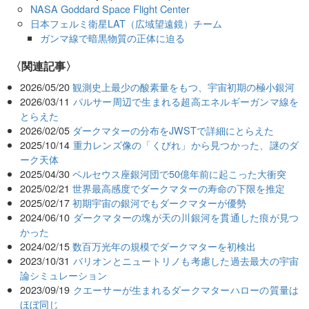
NASA Goddard Space Flight Center
日本フェルミ衛星LAT（広域望遠鏡）チーム
ガンマ線で暗黒物質の正体に迫る
関連記事
2026/05/20
観測史上最少の酸素量をもつ、宇宙初期の極小銀河
2026/03/11
パルサー周辺で生まれる超高エネルギーガンマ線を
とらえた
2026/02/05
ダークマターの分布をJWSTで詳細にとらえた
2025/10/14
重力レンズ像の「くびれ」から見つかった、謎のダ
ーク天体
2025/04/30
ペルセウス座銀河団で50億年前に起こった大衝突
2025/02/21
世界最高感度でダークマターの寿命の下限を推定
2025/02/17
初期宇宙の銀河でもダークマターが優勢
2024/06/10
ダークマターの塊が天の川銀河を貫通した痕が見つ
かった
2024/02/15
数百万光年の規模でダークマターを初検出
2023/10/31
バリオンとニュートリノも考慮した過去最大の宇宙
論シミュレーション
2023/09/19
クエーサーが生まれるダークマターハローの質量は
ほぼ同じ