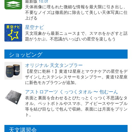
最新版
10.0f
天体画像に埋もれた微細な情報を最大限に引き出し、
不要なノイズは徹底的に除去して美しい天体写真に仕
上げる
星空ナビ
天文現象から最新ニュースまで、スマホをかざすと話
題がうかぶ。不思議がいっぱいの星空を楽しもう
ショッピング
オリジナル 天文タンブラー
【星空に乾杯！】黄道12星座とマウナケアの星空をデ
ザインしたステンレスサーモタンブラー。黄道12星座
に新色モカブラウンが追加。
アストロアーツ くっつくタオル 〜 包むーん
表面と裏面を合わせるとぴたっとくっつく不思議なタ
オル。ペットボトルやスマホ、アイピースやケーブル
等を結び目なしで包んで収納。表面には月面をプリン
ト。
天文講習会