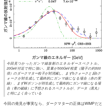
今回見つかったガンマ線放射のエネルギースペクトル。
20GeV付近で特に強い。質量が500GeV程度（陽子の約500
倍）のダークマター粒子が対消滅し、まずbクォークと反bク
ォークが対生成して最終的にガンマ線になる場合（赤の実
線）、まずWボソンが対生成して最終的にガンマ線になる場
合（青の破線）に予想されるスペクトルが、データ（黒丸）
と特によく合っている
今回の発見が事実なら、ダークマターの正体はWIMPだと