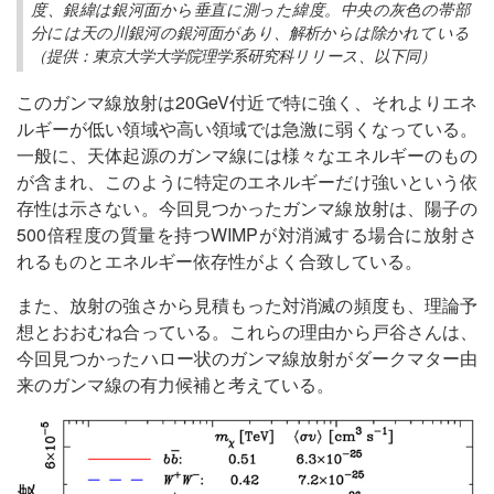
度、銀緯は銀河面から垂直に測った緯度。中央の灰色の帯部
分には天の川銀河の銀河面があり、解析からは除かれている
（提供：東京大学大学院理学系研究科リリース、以下同）
このガンマ線放射は20GeV付近で特に強く、それよりエネ
ルギーが低い領域や高い領域では急激に弱くなっている。
一般に、天体起源のガンマ線には様々なエネルギーのもの
が含まれ、このように特定のエネルギーだけ強いという依
存性は示さない。今回見つかったガンマ線放射は、陽子の
500倍程度の質量を持つWIMPが対消滅する場合に放射さ
れるものとエネルギー依存性がよく合致している。
また、放射の強さから見積もった対消滅の頻度も、理論予
想とおおむね合っている。これらの理由から戸谷さんは、
今回見つかったハロー状のガンマ線放射がダークマター由
来のガンマ線の有力候補と考えている。