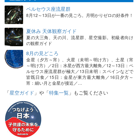
ペルセウス座流星群
8月12～13日が一番の見ごろ。月明かりゼロの好条件！
夏休み 天体観察ガイド
夏の大三角、天の川、流星群、星空撮影。初級者向け
の観察ガイド
8月の見どころ
金星（夕方～宵）、火星（未明～明け方）、土星（宵
～明け方）／2日：水星が西方最大離角／12～13日：ペ
ルセウス座流星群が極大／13日未明：スペインなどで
皆既日食／15日：金星が東方最大離角／16日夕方～
宵：細い月と金星が接近／…
「
星空ガイド
」や「
特集一覧
」もご覧ください