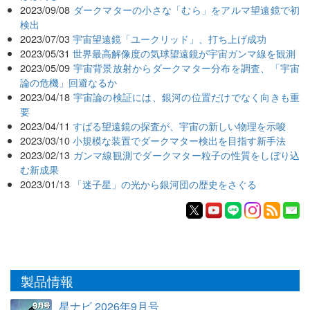
2023/09/08
ダークマターの小さな「むら」をアルマ望遠鏡で初
検出
2023/07/03
宇宙望遠鏡「ユークリッド」、打ち上げ成功
2023/05/31
世界最高解像度の気球望遠鏡が宇宙ガンマ線を観測
2023/05/09
宇宙背景放射からダークマター分布を調査、「宇宙
論の危機」回避なるか
2023/04/18
宇宙論の検証には、銀河の位置だけでなく向きも重
要
2023/04/11
すばる望遠鏡の探査が、宇宙の新しい物理を示唆
2023/03/10
小規模な装置でダークマター検出を目指す新手法
2023/02/13
ガンマ線観測でダークマター粒子の性質をしぼり込
む新成果
2023/01/13
「迷子星」の光から銀河団の歴史をさぐる
製品情報
星ナビ 2026年9月号