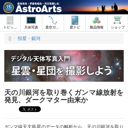
トピックス
天体写真
星空ガイド
星ナビ
製品情報
ショップ
ト
恒星・銀河
ッ
プ
天の川銀河を取り巻くガンマ線放射を
発見、ダークマター由来か
ガンマ線天文衛星のデータの解析から、天の川銀河を取り