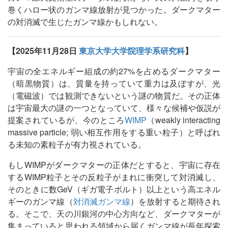
巻くハロー状のガンマ線放射が見つかった。ダークマター
の対消滅で生じたガンマ線かもしれない。
【2025年11月28日
東京大学大学院理学系研究科
】
宇宙の全エネルギー組成の約27%を占めるダークマター
（暗黒物質）は、質量を持っていて重力は及ぼすが、光
（電磁波）では観測できないという謎の物質だ。その正体
は宇宙最大の謎の一つとなっていて、様々な候補や仮説が
提案されているが、今のところ
WIMP
（weakly interacting
massive particle; 弱い相互作用をする重い粒子）と呼ばれ
る未知の素粒子が有力視されている。
もしWIMPがダークマターの正体だとすると、宇宙に存在
するWIMP粒子とその反粒子がまれに衝突して対消滅し、
そのときに数GeV（ギガ電子ボルト）以上という高エネル
ギーのガンマ線（
対消滅ガンマ線
）を放射すると期待され
る。そこで、天の川銀河の中心方向など、ダークマターが
集まっていると思われる領域から届くガンマ線が長年探索