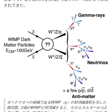
されてきた。
ダークマターの候補であるWIMP（χ）の対消滅過程を示した
模式図。2個のWIMPが対消滅すると、そのエネルギーから2