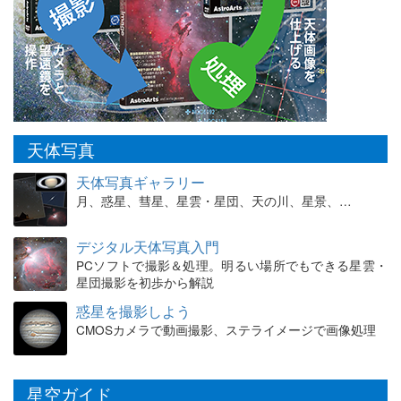
天体写真
天体写真ギャラリー
月、惑星、彗星、星雲・星団、天の川、星景、…
デジタル天体写真入門
PCソフトで撮影＆処理。明るい場所でもできる星雲・
星団撮影を初歩から解説
惑星を撮影しよう
CMOSカメラで動画撮影、ステライメージで画像処理
星空ガイド