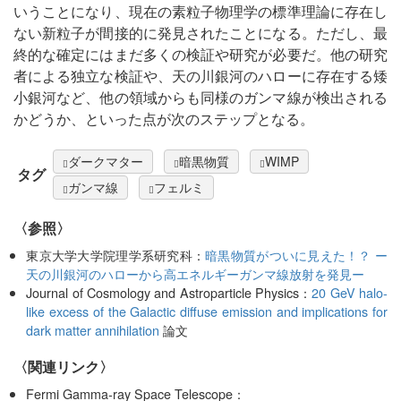
いうことになり、現在の素粒子物理学の標準理論に存在し
ない新粒子が間接的に発見されたことになる。ただし、最
終的な確定にはまだ多くの検証や研究が必要だ。他の研究
者による独立な検証や、天の川銀河のハローに存在する矮
小銀河など、他の領域からも同様のガンマ線が検出される
かどうか、といった点が次のステップとなる。
ダークマター
暗黒物質
WIMP
タグ
ガンマ線
フェルミ
〈参照〉
東京大学大学院理学系研究科：
暗黒物質がついに見えた！？ ー
天の川銀河のハローから高エネルギーガンマ線放射を発見ー
Journal of Cosmology and Astroparticle Physics：
20 GeV halo-
like excess of the Galactic diffuse emission and implications for
dark matter annihilation
論文
〈関連リンク〉
Fermi Gamma-ray Space Telescope：