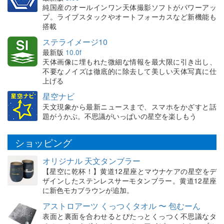
純国産のオールインワン天体撮影ソフトがパワーアッ
プ。ライブスタックやオートフォーカスなど新機能も
搭載
ステライメージ10
最新版
10.0f
天体画像に埋もれた微細な情報を最大限に引き出し、
不要なノイズは徹底的に除去して美しい天体写真に仕
上げる
星空ナビ
天文現象から最新ニュースまで、スマホをかざすと話
題がうかぶ。不思議がいっぱいの星空を楽しもう
ショッピング
オリジナル 天文タンブラー
【星空に乾杯！】黄道12星座とマウナケアの星空をデ
ザインしたステンレスサーモタンブラー。黄道12星座
に新色モカブラウンが追加。
アストロアーツ くっつくタオル 〜 包むーん
表面と裏面を合わせるとぴたっとくっつく不思議なタ