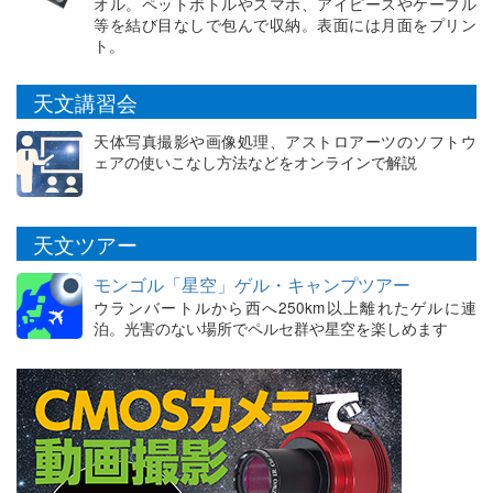
オル。ペットボトルやスマホ、アイピースやケーブル
等を結び目なしで包んで収納。表面には月面をプリン
ト。
天文講習会
天体写真撮影や画像処理、アストロアーツのソフトウ
ェアの使いこなし方法などをオンラインで解説
天文ツアー
モンゴル「星空」ゲル・キャンプツアー
ウランバートルから西へ250km以上離れたゲルに連
泊。光害のない場所でペルセ群や星空を楽しめます