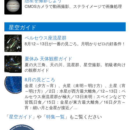
惑星を撮影しよう
CMOSカメラで動画撮影、ステライメージで画像処理
星空ガイド
ペルセウス座流星群
8月12～13日が一番の見ごろ。月明かりゼロの好条件！
夏休み 天体観察ガイド
夏の大三角、天の川、流星群、星空撮影。初級者向け
の観察ガイド
8月の見どころ
金星（夕方～宵）、火星（未明～明け方）、土星（宵
～明け方）／2日：水星が西方最大離角／12～13日：ペ
ルセウス座流星群が極大／13日未明：スペインなどで
皆既日食／15日：金星が東方最大離角／16日夕方～
宵：細い月と金星が接近／…
「
星空ガイド
」や「
特集一覧
」もご覧ください