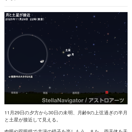
11月29日の夕方から30日の未明、月齢9の上弦過ぎの半月
と土星が接近して見える。
肉眼や双眼鏡で共演の様子を楽しもう。また、両天体を天