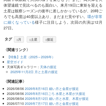
体望遠鏡で見比べるのも面白い。来月19日に東矩を迎える
土星は観察シーズンの後半に差しかかっているが、20時ご
ろでも高度は40度以上あり、まだまだ見やすい。
環が非常
に細くなっている
様子に注目しよう。次回の共演は12月
27日。
タグ
月
土星
接近
〈関連リンク〉
【特集】土星（2025～2026年）
星空ガイド
天体写真ギャラリー：
天体の接近
2025年11月2日 月と土星の接近
関連記事
2026/08/06
2026年8月16日 細い月と金星が接近
2026/08/06
2026年8月16日ごろ 水星と木星が大接近
2026/08/04
2026年8月12日 細い月と水星、木星が接近
2026/07/10
2026年7月17日 細い月と金星が接近