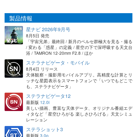
製品情報
星ナビ 2026年9月号
8月5日 発売
「宇宙兄弟」最終回 / 新月のペルセ群極大を見る・撮る
/ 変わる「惑星」の定義 / 星空の下で深呼吸する天文台
浴 / TAMRON 12-20mm F2.8 / ほか
ステラナビゲータ・モバイル
8月4日 リリース
天体観察・撮影用モバイルアプリ。高精度な計算とリ
ッチな星図表示をスマートフォンで「いつでもどこで
も、ステラナビゲータ」
ステラナビゲータ12
最新版
12.0i
美しい描画、豊富な天体データ、オリジナル番組エデ
ィタなど「星空ひろがる 楽しさひろげる」天文シミュ
レーション
ステラショット3
最新版
3.0o