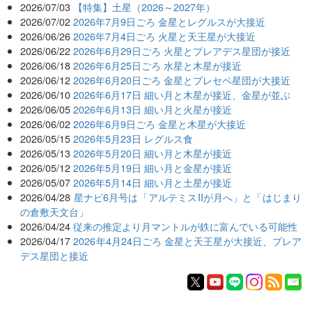
2026/07/03
【特集】土星（2026～2027年）
2026/07/02
2026年7月9日ごろ 金星とレグルスが大接近
2026/06/26
2026年7月4日ごろ 火星と天王星が大接近
2026/06/22
2026年6月29日ごろ 火星とプレアデス星団が接近
2026/06/18
2026年6月25日ごろ 水星と木星が接近
2026/06/12
2026年6月20日ごろ 金星とプレセペ星団が大接近
2026/06/10
2026年6月17日 細い月と木星が接近、金星が並ぶ
2026/06/05
2026年6月13日 細い月と火星が接近
2026/06/02
2026年6月9日ごろ 金星と木星が大接近
2026/05/15
2026年5月23日 レグルス食
2026/05/13
2026年5月20日 細い月と木星が接近
2026/05/12
2026年5月19日 細い月と金星が接近
2026/05/07
2026年5月14日 細い月と土星が接近
2026/04/28
星ナビ6月号は「アルテミスIIが月へ」と「はじまり
の倉敷天文台」
2026/04/24
従来の推定より月マントルが鉄に富んでいる可能性
2026/04/17
2026年4月24日ごろ 金星と天王星が大接近、プレア
デス星団と接近