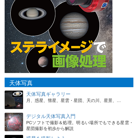
天体写真
天体写真ギャラリー
月、惑星、彗星、星雲・星団、天の川、星景、…
デジタル天体写真入門
PCソフトで撮影＆処理。明るい場所でもできる星雲・
星団撮影を初歩から解説