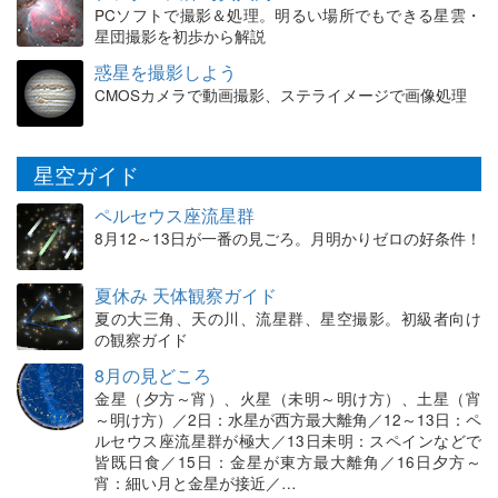
PCソフトで撮影＆処理。明るい場所でもできる星雲・
星団撮影を初歩から解説
惑星を撮影しよう
CMOSカメラで動画撮影、ステライメージで画像処理
星空ガイド
ペルセウス座流星群
8月12～13日が一番の見ごろ。月明かりゼロの好条件！
夏休み 天体観察ガイド
夏の大三角、天の川、流星群、星空撮影。初級者向け
の観察ガイド
8月の見どころ
金星（夕方～宵）、火星（未明～明け方）、土星（宵
～明け方）／2日：水星が西方最大離角／12～13日：ペ
ルセウス座流星群が極大／13日未明：スペインなどで
皆既日食／15日：金星が東方最大離角／16日夕方～
宵：細い月と金星が接近／…