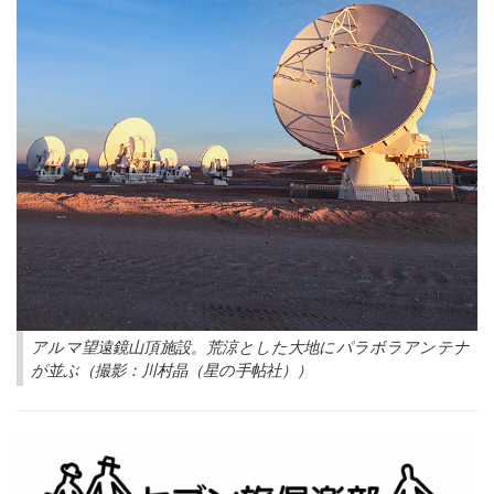
アルマ望遠鏡山頂施設。荒涼とした大地にパラボラアンテナ
が並ぶ（撮影：川村晶（星の手帖社））