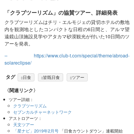
「クラブツーリズム」の協賛ツアー、詳細発表
クラブツーリズムはチリ・エルモジェの貸切ホテルの敷地
内を観測地としたコンパクトな日程の6日間と、アルマ望
遠鏡山頂施設見学やアタカマ砂漠観光が付いた10日間のツ
アーを発表。
›› https://www.club-t.com/special/theme/abroad-
solareclipse/
タグ
日食
皆既日食
ツアー
〈関連リンク〉
ツアー詳細：
クラブツーリズム
セブンカルチャーネットワーク
アストロアーツ：
天文ツアー
「星ナビ」2019年2月号
「日食カウントダウン」連載開始