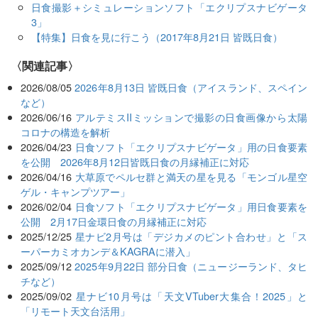
日食撮影＋シミュレーションソフト「エクリプスナビゲータ
3」
【特集】日食を見に行こう（2017年8月21日 皆既日食）
関連記事
2026/08/05
2026年8月13日 皆既日食（アイスランド、スペイン
など）
2026/06/16
アルテミスIIミッションで撮影の日食画像から太陽
コロナの構造を解析
2026/04/23
日食ソフト「エクリプスナビゲータ」用の日食要素
を公開 2026年8月12日皆既日食の月縁補正に対応
2026/04/16
大草原でペルセ群と満天の星を見る「モンゴル星空
ゲル・キャンプツアー」
2026/02/04
日食ソフト「エクリプスナビゲータ」用日食要素を
公開 2月17日金環日食の月縁補正に対応
2025/12/25
星ナビ2月号は「デジカメのピント合わせ」と「ス
ーパーカミオカンデ＆KAGRAに潜入」
2025/09/12
2025年9月22日 部分日食（ニュージーランド、タヒ
チなど）
2025/09/02
星ナビ10月号は「天文VTuber大集合！2025」と
「リモート天文台活用」