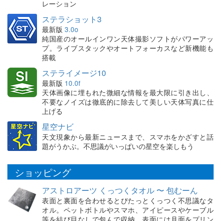
レーション
ステラショット3
最新版
3.0o
純国産のオールインワン天体撮影ソフトがパワーアッ
プ。ライブスタックやオートフォーカスなど新機能も
搭載
ステライメージ10
最新版
10.0f
天体画像に埋もれた微細な情報を最大限に引き出し、
不要なノイズは徹底的に除去して美しい天体写真に仕
上げる
星空ナビ
天文現象から最新ニュースまで、スマホをかざすと話
題がうかぶ。不思議がいっぱいの星空を楽しもう
ショッピング
アストロアーツ くっつくタオル 〜 包むーん
表面と裏面を合わせるとぴたっとくっつく不思議なタ
オル。ペットボトルやスマホ、アイピースやケーブル
等を結び目なしで包んで収納。表面には月面をプリン