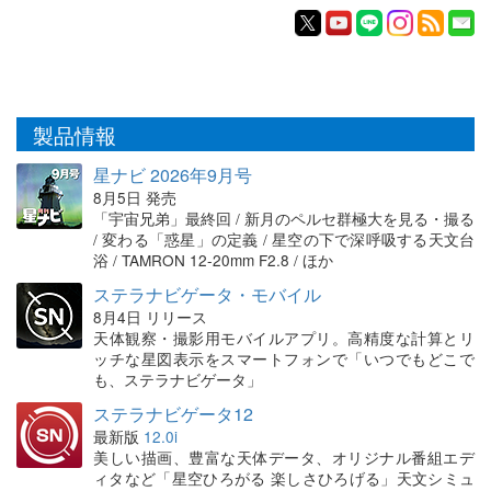
製品情報
星ナビ 2026年9月号
8月5日 発売
「宇宙兄弟」最終回 / 新月のペルセ群極大を見る・撮る
/ 変わる「惑星」の定義 / 星空の下で深呼吸する天文台
浴 / TAMRON 12-20mm F2.8 / ほか
ステラナビゲータ・モバイル
8月4日 リリース
天体観察・撮影用モバイルアプリ。高精度な計算とリ
ッチな星図表示をスマートフォンで「いつでもどこで
も、ステラナビゲータ」
ステラナビゲータ12
最新版
12.0i
美しい描画、豊富な天体データ、オリジナル番組エデ
ィタなど「星空ひろがる 楽しさひろげる」天文シミュ