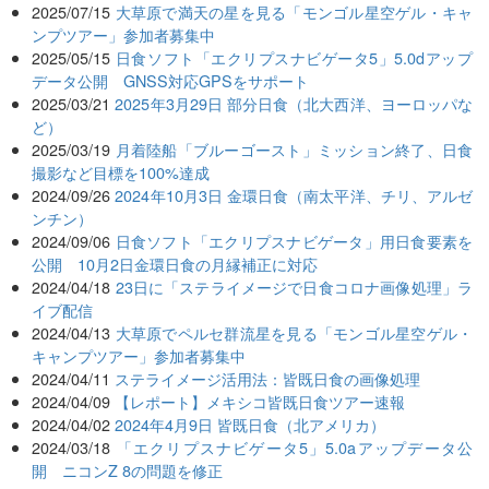
2025/07/15
大草原で満天の星を見る「モンゴル星空ゲル・キャ
ンプツアー」参加者募集中
2025/05/15
日食ソフト「エクリプスナビゲータ5」5.0dアップ
データ公開 GNSS対応GPSをサポート
2025/03/21
2025年3月29日 部分日食（北大西洋、ヨーロッパな
ど）
2025/03/19
月着陸船「ブルーゴースト」ミッション終了、日食
撮影など目標を100%達成
2024/09/26
2024年10月3日 金環日食（南太平洋、チリ、アルゼ
ンチン）
2024/09/06
日食ソフト「エクリプスナビゲータ」用日食要素を
公開 10月2日金環日食の月縁補正に対応
2024/04/18
23日に「ステライメージで日食コロナ画像処理」ラ
イブ配信
2024/04/13
大草原でペルセ群流星を見る「モンゴル星空ゲル・
キャンプツアー」参加者募集中
2024/04/11
ステライメージ活用法：皆既日食の画像処理
2024/04/09
【レポート】メキシコ皆既日食ツアー速報
2024/04/02
2024年4月9日 皆既日食（北アメリカ）
2024/03/18
「エクリプスナビゲータ5」5.0aアップデータ公
開 ニコンZ 8の問題を修正