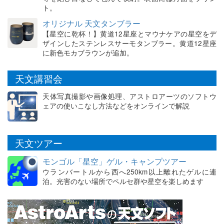
ト。
オリジナル 天文タンブラー
【星空に乾杯！】黄道12星座とマウナケアの星空をデ
ザインしたステンレスサーモタンブラー。黄道12星座
に新色モカブラウンが追加。
天文講習会
天体写真撮影や画像処理、アストロアーツのソフトウ
ェアの使いこなし方法などをオンラインで解説
天文ツアー
モンゴル「星空」ゲル・キャンプツアー
ウランバートルから西へ250km以上離れたゲルに連
泊。光害のない場所でペルセ群や星空を楽しめます