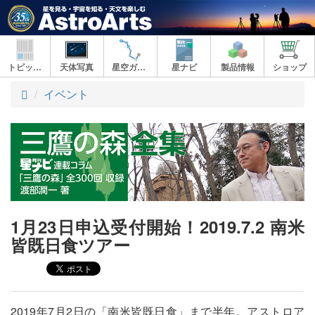
トピックス
天体写真
星空ガイド
星ナビ
製品情報
ショップ
ト
イベント
ッ
プ
1月23日申込受付開始！2019.7.2 南米
皆既日食ツアー
2019年7月2日の「南米皆既日食」まで半年。アストロア