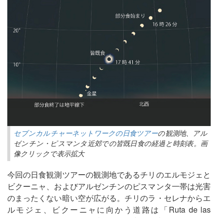
セブンカルチャーネットワークの日食ツアー
の観測地、アル
ゼンチン・ピスマンタ近郊での皆既日食の経過と時刻表。画
像クリックで表示拡大
今回の日食観測ツアーの観測地であるチリのエルモジェと
ビクーニャ、およびアルゼンチンのピスマンタ一帯は光害
のまったくない暗い空が広がる。チリのラ・セレナからエ
ルモジェ、ビクーニャに向かう道路は「Ruta de las