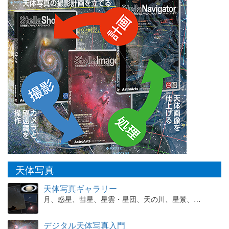
天体写真
天体写真ギャラリー
月、惑星、彗星、星雲・星団、天の川、星景、…
デジタル天体写真入門