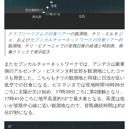
クラブツーリズムの日食ツアー
の観測地、チリ・エルモジ
ェ、および
セブンカルチャーネットワークの日食ツアー
の
観測地、チリ・ビクーニャでの皆既日食の経過と時刻表。画
像クリックで表示拡大
またセブンカルチャーネットワークでは、アンデス山脈東
側のアルゼンチン・ピスマンタ村近郊を観測地にしたコー
スも用意した。こちらもチリの観測地と同様に日没が近い
低空での日食になる。ピスマンタでは現地時間16時26分
ごろに太陽が欠け始め、17時39分ごろに第2接触となり、
17時41分ごろに地平高度約12°で最大食となる。高度は低
いが皆既中心線に近い観測地なので、皆既継続時間は約2
分27秒になる。