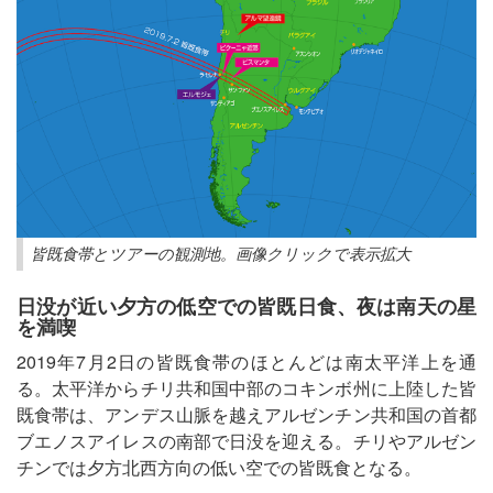
皆既食帯とツアーの観測地。画像クリックで表示拡大
日没が近い夕方の低空での皆既日食、夜は南天の星
を満喫
2019年7月2日の皆既食帯のほとんどは南太平洋上を通
る。太平洋からチリ共和国中部のコキンボ州に上陸した皆
既食帯は、アンデス山脈を越えアルゼンチン共和国の首都
ブエノスアイレスの南部で日没を迎える。チリやアルゼン
チンでは夕方北西方向の低い空での皆既食となる。