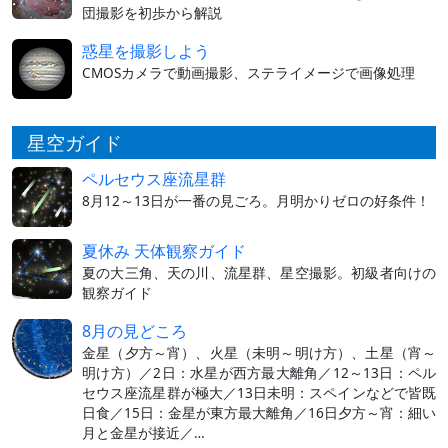
団撮影を初歩から解説
惑星を撮影しよう
CMOSカメラで動画撮影、ステライメージで画像処理
星空ガイド
ペルセウス座流星群
8月12～13日が一番の見ごろ。月明かりゼロの好条件！
夏休み 天体観察ガイド
夏の大三角、天の川、流星群、星空撮影。初級者向けの
観察ガイド
8月の見どころ
金星（夕方～宵）、火星（未明～明け方）、土星（宵～
明け方）／2日：水星が西方最大離角／12～13日：ペル
セウス座流星群が極大／13日未明：スペインなどで皆既
日食／15日：金星が東方最大離角／16日夕方～宵：細い
月と金星が接近／…