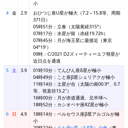
小
4
金
2.9
おひつじ座U星が極大（7.2～15.8等、周期
371日）
05時51分：立春（太陽黄経315°）
07時17分：水星が留（赤経19.72h）
07時45分：月が海王星に最接近（東京
04°19′）
09時：C/2021 D2ズィーティーエフ彗星が
近日点を通過
5
土
3.9
01時10分：てんびん座δ星が極小
04時49分：こと座β星シェリアクが極小
11時14分：土星が合（太陽の南00.9°、0.7
等、視直径15.2″）
16時00分：月が赤道通過、北半球へ
18時52分：カシオペヤ座RZ星が極小
6
日
4.9
18時14分：ペルセウス座β星アルゴルが極
小
20時22分：
うお座μ星（4.8等）の食
（東