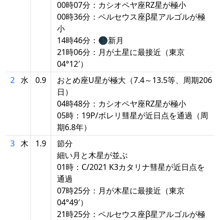
00時07分：カシオペヤ座RZ星が極小
00時36分：ペルセウス座β星アルゴルが極
小
14時46分：🌑新月
21時06分：月が土星に最接近（東京
04°12′）
2
水
0.9
おとめ座U星が極大（7.4～13.5等、周期206
日）
04時48分：カシオペヤ座RZ星が極小
05時：19P/ボレリ彗星が近日点を通過（周
期6.8年）
3
木
1.9
節分
細い月と木星が並ぶ
01時：C/2021 K3カタリナ彗星が近日点を
通過
07時25分：月が木星に最接近（東京
04°49′）
21時25分：ペルセウス座β星アルゴルが極