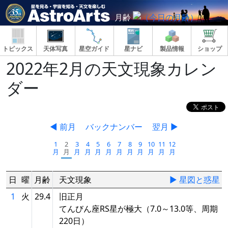
月齢
トピックス
天体写真
星空ガイド
星ナビ
製品情報
ショップ
2022年2月の天文現象カレン
ダー
◀ 前月
バックナンバー
翌月 ▶
1
2
3
4
5
6
7
8
9
10
11
12
月
月
月
月
月
月
月
月
月
月
月
月
日
曜
月齢
天文現象
▶ 星図と惑星
1
火
29.4
旧正月
てんびん座RS星が極大（7.0～13.0等、周期
220日）