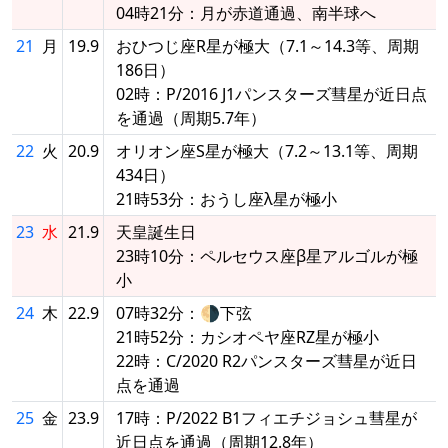
04時21分：月が赤道通過、南半球へ
21
月
19.9
おひつじ座R星が極大（7.1～14.3等、周期
186日）
02時：P/2016 J1パンスターズ彗星が近日点
を通過（周期5.7年）
22
火
20.9
オリオン座S星が極大（7.2～13.1等、周期
434日）
21時53分：おうし座λ星が極小
23
水
21.9
天皇誕生日
23時10分：ペルセウス座β星アルゴルが極
小
24
木
22.9
07時32分：🌗下弦
21時52分：カシオペヤ座RZ星が極小
22時：C/2020 R2パンスターズ彗星が近日
点を通過
25
金
23.9
17時：P/2022 B1フィエチジョシュ彗星が
近日点を通過（周期12.8年）