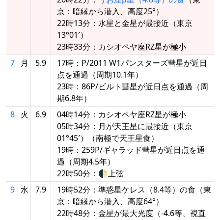
京：暗縁から潜入、高度25°）
22時13分：水星と金星が最接近（東京
13°01′）
23時33分：カシオペヤ座RZ星が極小
7
月
5.9
17時：P/2011 W1パンスターズ彗星が近日
点を通過（周期10.1年）
23時：86P/ビルト彗星が近日点を通過（周
期6.8年）
8
火
6.9
04時14分：カシオペヤ座RZ星が極小
05時34分：月が天王星に最接近（東京
01°45′）（南極で天王星食）
19時：259P/ギャラッド彗星が近日点を通
過（周期4.5年）
22時50分：🌓上弦
9
水
7.9
19時52分：準惑星ケレス（8.4等）の食（東
京：暗縁から潜入、高度64°）
22時48分：金星が最大光度（-4.6等、視直