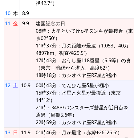
径42.7″）
10
木
8.9
11
金
9.9
建国記念の日
08時：火星といて座σ星ヌンキが最接近（東
京02°50′）
11時37分：月の距離が最遠（1.053、40万
4897km、視直径29.5′）
17時43分：おうし座118番星（5.5等）の食
（東京：暗縁から潜入、高度62°）
18時18分：カシオペヤ座RZ星が極小
12
土
10.9
00時43分：てんびん座δ星が極小
15時37分：水星と火星が最接近（東京
14°12′）
21時：348P/パンスターズ彗星が近日点を
通過（周期5.6年）
22時59分：カシオペヤ座RZ星が極小
13
日
11.9
01時46分：月が最北（赤緯+26°26.6′）