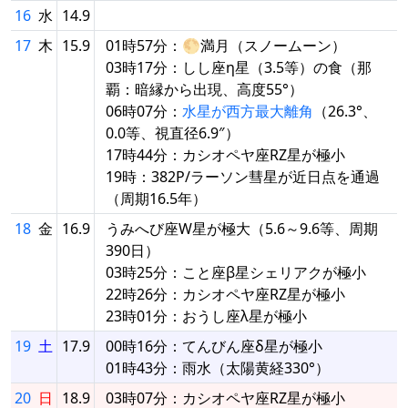
16
水
14.9
17
木
15.9
01時57分：🌕満月（スノームーン）
03時17分：しし座η星（3.5等）の食（那
覇：暗縁から出現、高度55°）
06時07分：
水星が西方最大離角
（26.3°、
0.0等、視直径6.9″）
17時44分：カシオペヤ座RZ星が極小
19時：382P/ラーソン彗星が近日点を通過
（周期16.5年）
18
金
16.9
うみへび座W星が極大（5.6～9.6等、周期
390日）
03時25分：こと座β星シェリアクが極小
22時26分：カシオペヤ座RZ星が極小
23時01分：おうし座λ星が極小
19
土
17.9
00時16分：てんびん座δ星が極小
01時43分：雨水（太陽黄経330°）
20
日
18.9
03時07分：カシオペヤ座RZ星が極小