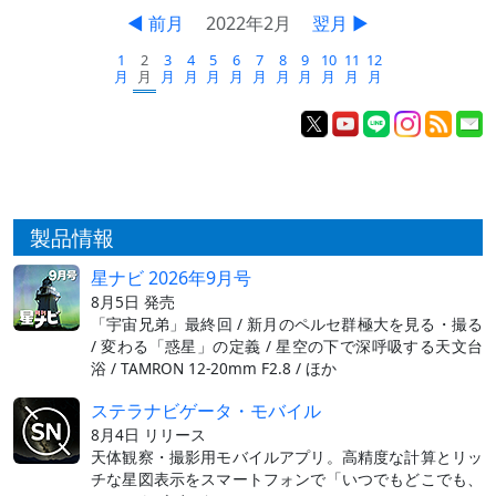
◀ 前月
2022年2月
翌月 ▶
1
2
3
4
5
6
7
8
9
10
11
12
月
月
月
月
月
月
月
月
月
月
月
月
製品情報
星ナビ 2026年9月号
8月5日 発売
「宇宙兄弟」最終回 / 新月のペルセ群極大を見る・撮る
/ 変わる「惑星」の定義 / 星空の下で深呼吸する天文台
浴 / TAMRON 12-20mm F2.8 / ほか
ステラナビゲータ・モバイル
8月4日 リリース
天体観察・撮影用モバイルアプリ。高精度な計算とリッ
チな星図表示をスマートフォンで「いつでもどこでも、