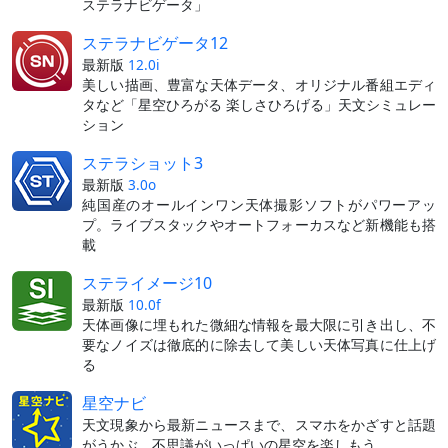
ステラナビゲータ」
ステラナビゲータ12
最新版
12.0i
美しい描画、豊富な天体データ、オリジナル番組エディ
タなど「星空ひろがる 楽しさひろげる」天文シミュレー
ション
ステラショット3
最新版
3.0o
純国産のオールインワン天体撮影ソフトがパワーアッ
プ。ライブスタックやオートフォーカスなど新機能も搭
載
ステライメージ10
最新版
10.0f
天体画像に埋もれた微細な情報を最大限に引き出し、不
要なノイズは徹底的に除去して美しい天体写真に仕上げ
る
星空ナビ
天文現象から最新ニュースまで、スマホをかざすと話題
がうかぶ。不思議がいっぱいの星空を楽しもう