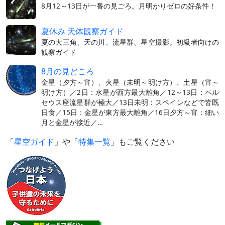
8月12～13日が一番の見ごろ。月明かりゼロの好条件！
夏休み 天体観察ガイド
夏の大三角、天の川、流星群、星空撮影。初級者向けの
観察ガイド
8月の見どころ
金星（夕方～宵）、火星（未明～明け方）、土星（宵～
明け方）／2日：水星が西方最大離角／12～13日：ペル
セウス座流星群が極大／13日未明：スペインなどで皆既
日食／15日：金星が東方最大離角／16日夕方～宵：細い
月と金星が接近／…
「
星空ガイド
」や「
特集一覧
」もご覧ください