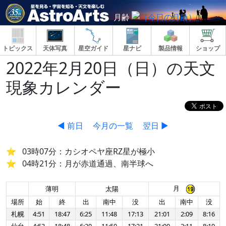
月齢
トピックス
天体写真
星空ガイド
星ナビ
製品情報
ショップ
2022年2月20日（日）の天文
現象カレンダー
◀ 前日
今月の一覧
翌日 ▶
03時07分：カシオペヤ座RZ星が極小
04時21分：月が赤道通過、南半球へ
月
薄明
太陽
場所
始
終
出
南中
没
出
南中
没
札幌
4:51
18:47
6:25
11:48
17:13
21:01
2:09
8:16