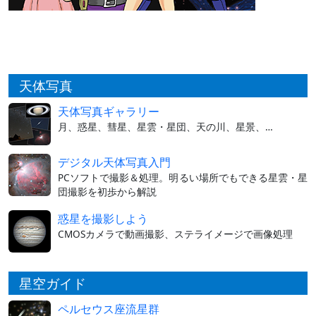
天体写真
天体写真ギャラリー
月、惑星、彗星、星雲・星団、天の川、星景、…
デジタル天体写真入門
PCソフトで撮影＆処理。明るい場所でもできる星雲・星
団撮影を初歩から解説
惑星を撮影しよう
CMOSカメラで動画撮影、ステライメージで画像処理
星空ガイド
ペルセウス座流星群