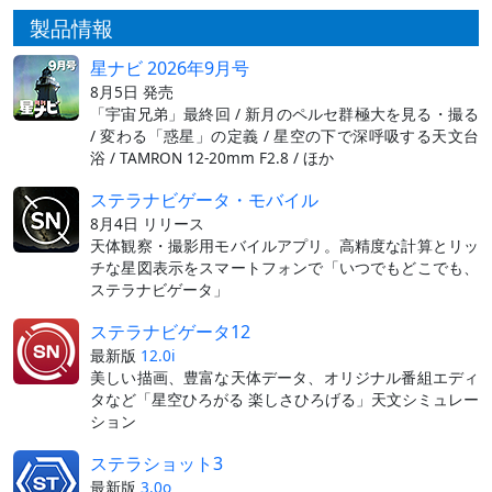
製品情報
星ナビ 2026年9月号
8月5日 発売
「宇宙兄弟」最終回 / 新月のペルセ群極大を見る・撮る
/ 変わる「惑星」の定義 / 星空の下で深呼吸する天文台
浴 / TAMRON 12-20mm F2.8 / ほか
ステラナビゲータ・モバイル
8月4日 リリース
天体観察・撮影用モバイルアプリ。高精度な計算とリッ
チな星図表示をスマートフォンで「いつでもどこでも、
ステラナビゲータ」
ステラナビゲータ12
最新版
12.0i
美しい描画、豊富な天体データ、オリジナル番組エディ
タなど「星空ひろがる 楽しさひろげる」天文シミュレー
ション
ステラショット3
最新版
3.0o