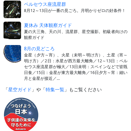
ペルセウス座流星群
8月12～13日が一番の見ごろ。月明かりゼロの好条件！
夏休み 天体観察ガイド
夏の大三角、天の川、流星群、星空撮影。初級者向けの
観察ガイド
8月の見どころ
金星（夕方～宵）、火星（未明～明け方）、土星（宵～
明け方）／2日：水星が西方最大離角／12～13日：ペル
セウス座流星群が極大／13日未明：スペインなどで皆既
日食／15日：金星が東方最大離角／16日夕方～宵：細い
月と金星が接近／…
「
星空ガイド
」や「
特集一覧
」もご覧ください