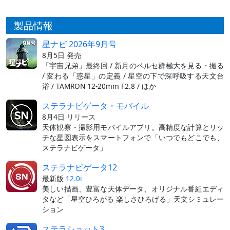
製品情報
星ナビ 2026年9月号
8月5日 発売
「宇宙兄弟」最終回 / 新月のペルセ群極大を見る・撮る
/ 変わる「惑星」の定義 / 星空の下で深呼吸する天文台
浴 / TAMRON 12-20mm F2.8 / ほか
ステラナビゲータ・モバイル
8月4日 リリース
天体観察・撮影用モバイルアプリ。高精度な計算とリッ
チな星図表示をスマートフォンで「いつでもどこでも、
ステラナビゲータ」
ステラナビゲータ12
最新版
12.0i
美しい描画、豊富な天体データ、オリジナル番組エディ
タなど「星空ひろがる 楽しさひろげる」天文シミュレー
ション
ステラショット3