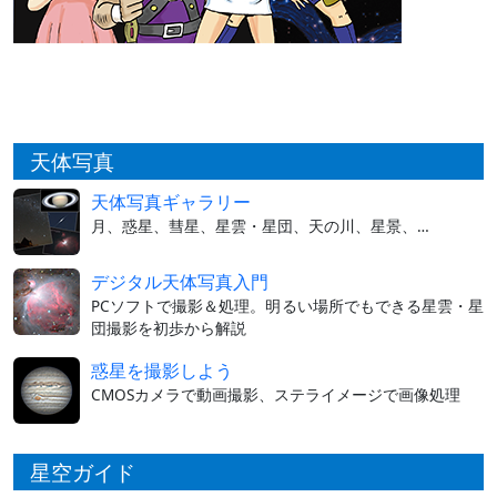
天体写真
天体写真ギャラリー
月、惑星、彗星、星雲・星団、天の川、星景、…
デジタル天体写真入門
PCソフトで撮影＆処理。明るい場所でもできる星雲・星
団撮影を初歩から解説
惑星を撮影しよう
CMOSカメラで動画撮影、ステライメージで画像処理
星空ガイド