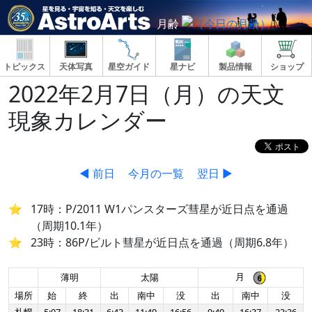
月齢
トピックス
天体写真
星空ガイド
星ナビ
製品情報
ショップ
2022年2月7日（月）の天文
現象カレンダー
◀ 前日
今月の一覧
翌日 ▶
17時：P/2011 W1パンスターズ彗星が近日点を通過
（周期10.1年）
23時：86P/ビルト彗星が近日点を通過（周期6.8年）
月
薄明
太陽
場所
始
終
出
南中
没
出
南中
没