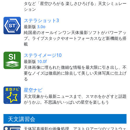
タなど「星空ひろがる 楽しさひろげる」天文シミュレー
ション
ステラショット3
最新版
3.0o
純国産のオールインワン天体撮影ソフトがパワーアッ
プ。ライブスタックやオートフォーカスなど新機能も搭
載
ステライメージ10
最新版
10.0f
天体画像に埋もれた微細な情報を最大限に引き出し、不
要なノイズは徹底的に除去して美しい天体写真に仕上げ
る
星空ナビ
天文現象から最新ニュースまで、スマホをかざすと話題
がうかぶ。不思議がいっぱいの星空を楽しもう
天文講習会
天体写真撮影や画像処理、アストロアーツのソフトウェ