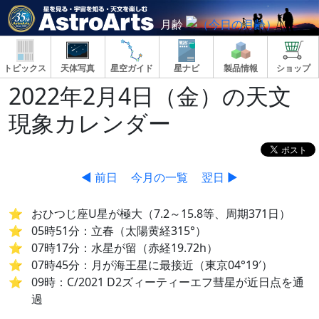
月齢
トピックス
天体写真
星空ガイド
星ナビ
製品情報
ショップ
2022年2月4日（金）の天文
現象カレンダー
◀ 前日
今月の一覧
翌日 ▶
おひつじ座U星が極大（7.2～15.8等、周期371日）
05時51分：立春（太陽黄経315°）
07時17分：水星が留（赤経19.72h）
07時45分：月が海王星に最接近（東京04°19′）
09時：C/2021 D2ズィーティーエフ彗星が近日点を通
過