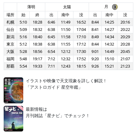
月
薄明
太陽
場所
始
終
出
南中
没
出
南中
没
札幌
5:10
18:28
6:46
11:49
16:52
8:44
14:25
20:16
仙台
5:09
18:32
6:38
11:50
17:04
8:41
14:27
20:22
新潟
5:16
18:40
6:45
11:58
17:10
8:49
14:34
20:29
東京
5:12
18:38
6:38
11:55
17:12
8:44
14:32
20:28
大阪
5:28
18:56
6:54
12:12
17:30
9:01
14:49
20:45
福岡
5:48
19:17
7:12
12:32
17:52
9:20
15:10
21:07
那覇
5:54
19:33
7:11
12:43
18:15
9:26
15:21
21:23
イラストや映像で天文現象を詳しく解説！
「アストロガイド 星空年鑑」
最新情報は
月刊雑誌「星ナビ」でチェック！