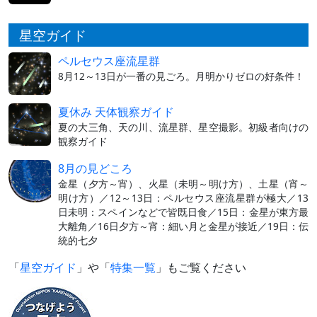
星空ガイド
ペルセウス座流星群
8月12～13日が一番の見ごろ。月明かりゼロの好条件！
夏休み 天体観察ガイド
夏の大三角、天の川、流星群、星空撮影。初級者向けの
観察ガイド
8月の見どころ
金星（夕方～宵）、火星（未明～明け方）、土星（宵～
明け方）／12～13日：ペルセウス座流星群が極大／13
日未明：スペインなどで皆既日食／15日：金星が東方最
大離角／16日夕方～宵：細い月と金星が接近／19日：伝
統的七夕
「
星空ガイド
」や「
特集一覧
」もご覧ください