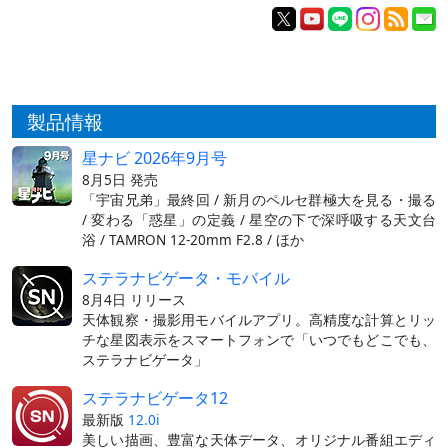
製品情報
星ナビ 2026年9月号
8月5日 発売
「宇宙兄弟」最終回 / 新月のペルセ群極大を見る・撮る
/ 変わる「惑星」の定義 / 星空の下で深呼吸する天文台
浴 / TAMRON 12-20mm F2.8 / ほか
ステラナビゲータ・モバイル
8月4日 リリース
天体観察・撮影用モバイルアプリ。高精度な計算とリッ
チな星図表示をスマートフォンで「いつでもどこでも、
ステラナビゲータ」
ステラナビゲータ12
最新版
12.0i
美しい描画、豊富な天体データ、オリジナル番組エディ