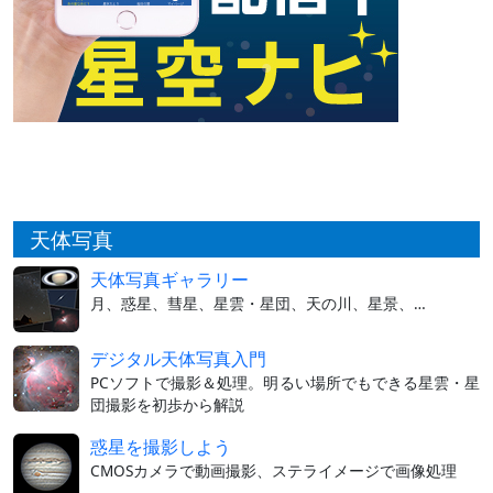
天体写真
天体写真ギャラリー
月、惑星、彗星、星雲・星団、天の川、星景、…
デジタル天体写真入門
PCソフトで撮影＆処理。明るい場所でもできる星雲・星
団撮影を初歩から解説
惑星を撮影しよう
CMOSカメラで動画撮影、ステライメージで画像処理