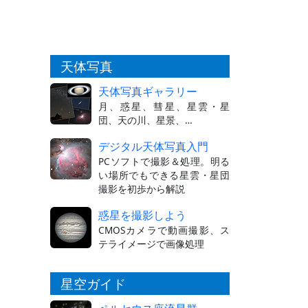
天体写真
天体写真ギャラリー
月、惑星、彗星、星雲・星
団、天の川、星景、…
デジタル天体写真入門
PCソフトで撮影＆処理。明る
い場所でもできる星雲・星団
撮影を初歩から解説
惑星を撮影しよう
CMOSカメラで動画撮影、ス
テライメージで画像処理
星空ガイド