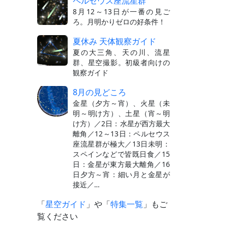
ペルセウス座流星群
8月12～13日が一番の見ご
ろ。月明かりゼロの好条件！
夏休み 天体観察ガイド
夏の大三角、天の川、流星
群、星空撮影。初級者向けの
観察ガイド
8月の見どころ
金星（夕方～宵）、火星（未
明～明け方）、土星（宵～明
け方）／2日：水星が西方最大
離角／12～13日：ペルセウス
座流星群が極大／13日未明：
スペインなどで皆既日食／15
日：金星が東方最大離角／16
日夕方～宵：細い月と金星が
接近／…
「
星空ガイド
」や「
特集一覧
」もご
覧ください