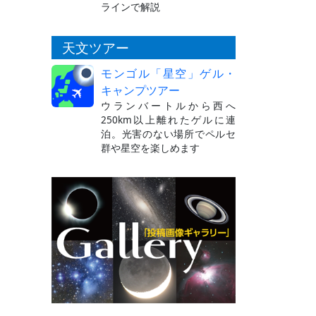
ラインで解説
天文ツアー
モンゴル「星空」ゲル・
キャンプツアー
ウランバートルから西へ
250km以上離れたゲルに連
泊。光害のない場所でペルセ
群や星空を楽しめます