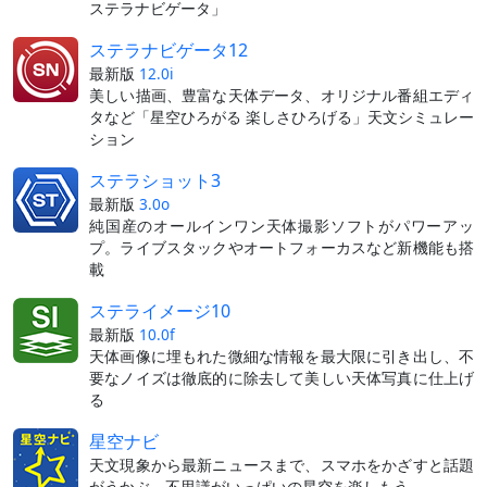
ステラナビゲータ」
ステラナビゲータ12
最新版
12.0i
美しい描画、豊富な天体データ、オリジナル番組エディ
タなど「星空ひろがる 楽しさひろげる」天文シミュレー
ション
ステラショット3
最新版
3.0o
純国産のオールインワン天体撮影ソフトがパワーアッ
プ。ライブスタックやオートフォーカスなど新機能も搭
載
ステライメージ10
最新版
10.0f
天体画像に埋もれた微細な情報を最大限に引き出し、不
要なノイズは徹底的に除去して美しい天体写真に仕上げ
る
星空ナビ
天文現象から最新ニュースまで、スマホをかざすと話題
がうかぶ。不思議がいっぱいの星空を楽しもう