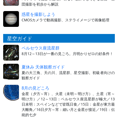
団撮影を初歩から解説
惑星を撮影しよう
CMOSカメラで動画撮影、ステライメージで画像処理
星空ガイド
ペルセウス座流星群
8月12～13日が一番の見ごろ。月明かりゼロの好条件！
夏休み 天体観察ガイド
夏の大三角、天の川、流星群、星空撮影。初級者向けの
観察ガイド
8月の見どころ
金星（夕方～宵）、火星（未明～明け方）、土星（宵～
明け方）／12～13日：ペルセウス座流星群が極大／13
日未明：スペインなどで皆既日食／15日：金星が東方最
大離角／16日夕方～宵：細い月と金星が接近／19日：伝
統的七夕