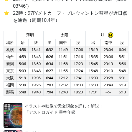
03°46′）
22時：97P/メトカーフ・ブレウィントン彗星が近日点
を通過（周期10.4年）
月
薄明
太陽
場所
始
終
出
南中
没
出
南中
没
札幌
4:58
18:41
6:32
11:49
17:06
15:19
23:04
6:04
仙台
4:59
18:43
6:26
11:51
17:16
15:35
23:06
5:51
新潟
5:06
18:50
6:34
11:58
17:23
15:45
23:13
5:56
東京
5:03
18:48
6:27
11:55
17:24
15:48
23:10
5:48
大阪
5:19
19:05
6:44
12:12
17:41
16:09
23:28
6:01
福岡
5:39
19:26
7:03
12:32
18:03
16:33
23:49
6:19
那覇
5:48
19:40
7:04
12:43
18:23
17:01
--:--
6:13
イラストや映像で天文現象を詳しく解説！
「アストロガイド 星空年鑑」