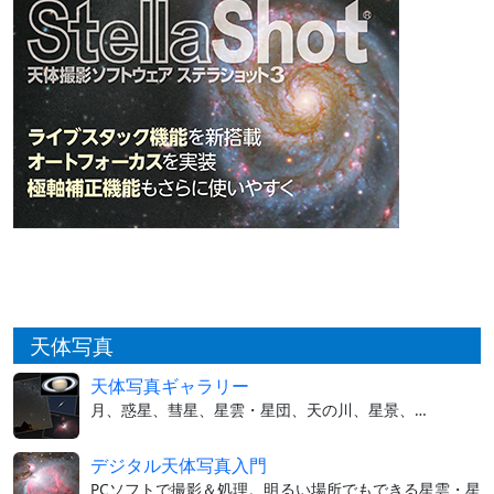
天体写真
天体写真ギャラリー
月、惑星、彗星、星雲・星団、天の川、星景、…
デジタル天体写真入門
PCソフトで撮影＆処理。明るい場所でもできる星雲・星