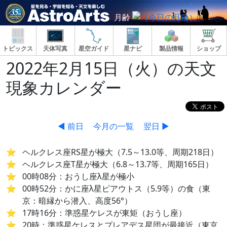
月齢
トピックス
天体写真
星空ガイド
星ナビ
製品情報
ショップ
2022年2月15日（火）の天文
現象カレンダー
◀ 前日
今月の一覧
翌日 ▶
ヘルクレス座RS星が極大（7.5～13.0等、周期218日）
ヘルクレス座T星が極大（6.8～13.7等、周期165日）
00時08分：おうし座λ星が極小
00時52分：かに座λ星ピアウトス（5.9等）の食（東
京：暗縁から潜入、高度56°）
17時16分：準惑星ケレスが東矩（おうし座）
20時：準惑星ケレスとプレアデス星団が最接近（東京