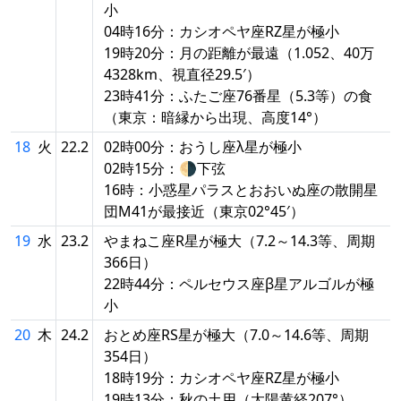
小
04時16分：カシオペヤ座RZ星が極小
19時20分：月の距離が最遠（1.052、40万
4328km、視直径29.5′）
23時41分：ふたご座76番星（5.3等）の食
（東京：暗縁から出現、高度14°）
18
火
22.2
02時00分：おうし座λ星が極小
02時15分：🌗下弦
16時：小惑星パラスとおおいぬ座の散開星
団M41が最接近（東京02°45′）
19
水
23.2
やまねこ座R星が極大（7.2～14.3等、周期
366日）
22時44分：ペルセウス座β星アルゴルが極
小
20
木
24.2
おとめ座RS星が極大（7.0～14.6等、周期
354日）
18時19分：カシオペヤ座RZ星が極小
19時13分：秋の土用（太陽黄経207°）