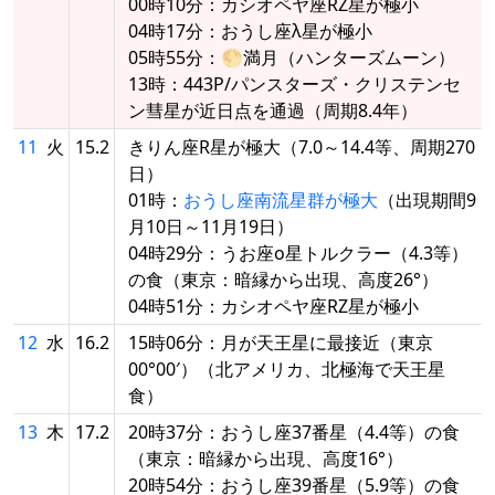
00時10分：カシオペヤ座RZ星が極小
04時17分：おうし座λ星が極小
05時55分：🌕満月（ハンターズムーン）
13時：443P/パンスターズ・クリステンセ
ン彗星が近日点を通過（周期8.4年）
11
火
15.2
きりん座R星が極大（7.0～14.4等、周期270
日）
01時：
おうし座南流星群が極大
（出現期間9
月10日～11月19日）
04時29分：うお座ο星トルクラー（4.3等）
の食（東京：暗縁から出現、高度26°）
04時51分：カシオペヤ座RZ星が極小
12
水
16.2
15時06分：月が天王星に最接近（東京
00°00′）（北アメリカ、北極海で天王星
食）
13
木
17.2
20時37分：おうし座37番星（4.4等）の食
（東京：暗縁から出現、高度16°）
20時54分：おうし座39番星（5.9等）の食