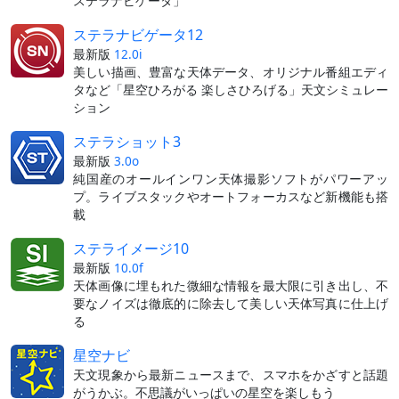
ステラナビゲータ」
ステラナビゲータ12
最新版
12.0i
美しい描画、豊富な天体データ、オリジナル番組エディ
タなど「星空ひろがる 楽しさひろげる」天文シミュレー
ション
ステラショット3
最新版
3.0o
純国産のオールインワン天体撮影ソフトがパワーアッ
プ。ライブスタックやオートフォーカスなど新機能も搭
載
ステライメージ10
最新版
10.0f
天体画像に埋もれた微細な情報を最大限に引き出し、不
要なノイズは徹底的に除去して美しい天体写真に仕上げ
る
星空ナビ
天文現象から最新ニュースまで、スマホをかざすと話題
がうかぶ。不思議がいっぱいの星空を楽しもう