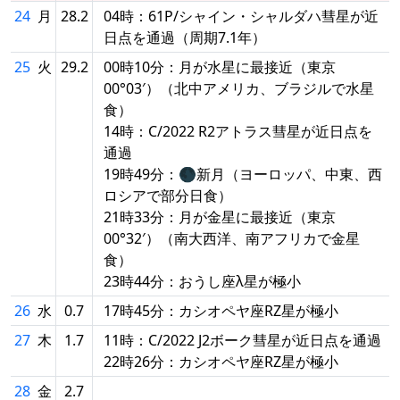
24
月
28.2
04時：61P/シャイン・シャルダハ彗星が近
日点を通過（周期7.1年）
25
火
29.2
00時10分：月が水星に最接近（東京
00°03′）（北中アメリカ、ブラジルで水星
食）
14時：C/2022 R2アトラス彗星が近日点を
通過
19時49分：🌑新月（ヨーロッパ、中東、西
ロシアで部分日食）
21時33分：月が金星に最接近（東京
00°32′）（南大西洋、南アフリカで金星
食）
23時44分：おうし座λ星が極小
26
水
0.7
17時45分：カシオペヤ座RZ星が極小
27
木
1.7
11時：C/2022 J2ボーク彗星が近日点を通過
22時26分：カシオペヤ座RZ星が極小
28
金
2.7