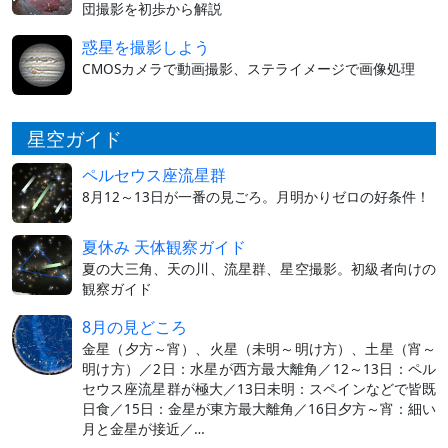
団撮影を初歩から解説
惑星を撮影しよう
CMOSカメラで動画撮影、ステライメージで画像処理
星空ガイド
ペルセウス座流星群
8月12～13日が一番の見ごろ。月明かりゼロの好条件！
夏休み 天体観察ガイド
夏の大三角、天の川、流星群、星空撮影。初級者向けの
観察ガイド
8月の見どころ
金星（夕方～宵）、火星（未明～明け方）、土星（宵～
明け方）／2日：水星が西方最大離角／12～13日：ペル
セウス座流星群が極大／13日未明：スペインなどで皆既
日食／15日：金星が東方最大離角／16日夕方～宵：細い
月と金星が接近／…