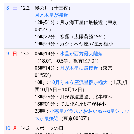
8
土
12.2
後の月（十三夜）
月と木星が接近
12時51分：月が海王星に最接近（東京
03°27′）
16時22分：寒露（太陽黄経195°）
19時29分：カシオペヤ座RZ星が極小
9
日
13.2
06時14分：
水星が西方最大離角
（18.0°、-0.5等、視直径7.0″）
06時14分：
月が木星に最接近
（東京
01°59′）
10時：
10月りゅう座流星群が極大
（出現期
間10月5日～10月12日）
13時25分：月が赤道通過、北半球へ
18時01分：てんびん座δ星が極小
23時：
小惑星パラスとおおいぬ座α星シリウ
スが最接近
（東京00°07′）
10
月
14.2
スポーツの日