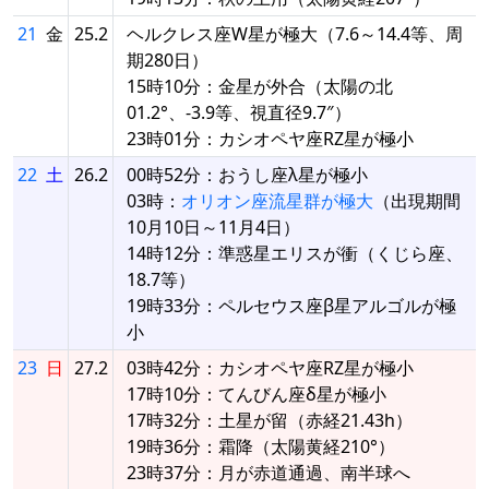
21
金
25.2
ヘルクレス座W星が極大（7.6～14.4等、周
期280日）
15時10分：金星が外合（太陽の北
01.2°、-3.9等、視直径9.7″）
23時01分：カシオペヤ座RZ星が極小
22
土
26.2
00時52分：おうし座λ星が極小
03時：
オリオン座流星群が極大
（出現期間
10月10日～11月4日）
14時12分：準惑星エリスが衝（くじら座、
18.7等）
19時33分：ペルセウス座β星アルゴルが極
小
23
日
27.2
03時42分：カシオペヤ座RZ星が極小
17時10分：てんびん座δ星が極小
17時32分：土星が留（赤経21.43h）
19時36分：霜降（太陽黄経210°）
23時37分：月が赤道通過、南半球へ