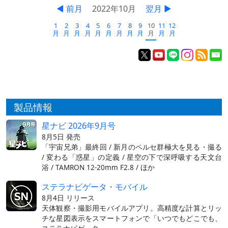
◀ 前月
2022年10月
翌月 ▶
1
2
3
4
5
6
7
8
9
10
11
12
月
月
月
月
月
月
月
月
月
月
月
月
製品情報
星ナビ 2026年9月号
8月5日 発売
「宇宙兄弟」最終回 / 新月のペルセ群極大を見る・撮る
/ 変わる「惑星」の定義 / 星空の下で深呼吸する天文台
浴 / TAMRON 12-20mm F2.8 / ほか
ステラナビゲータ・モバイル
8月4日 リリース
天体観察・撮影用モバイルアプリ。高精度な計算とリッ
チな星図表示をスマートフォンで「いつでもどこでも、