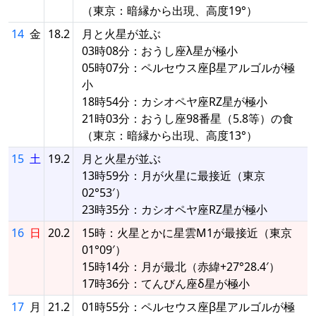
（東京：暗縁から出現、高度19°）
14
金
18.2
月と火星が並ぶ
03時08分：おうし座λ星が極小
05時07分：ペルセウス座β星アルゴルが極
小
18時54分：カシオペヤ座RZ星が極小
21時03分：おうし座98番星（5.8等）の食
（東京：暗縁から出現、高度13°）
15
土
19.2
月と火星が並ぶ
13時59分：月が火星に最接近（東京
02°53′）
23時35分：カシオペヤ座RZ星が極小
16
日
20.2
15時：火星とかに星雲M1が最接近（東京
01°09′）
15時14分：月が最北（赤緯+27°28.4′）
17時36分：てんびん座δ星が極小
17
月
21.2
01時55分：ペルセウス座β星アルゴルが極