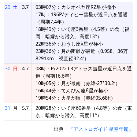
29
土
3.7
03時07分：カシオペヤ座RZ星が極小
17時：196P/ティヒー彗星が近日点を通過
（周期7.4年）
18時49分：いて座3番星（4.5等）の食（福
岡：暗縁から潜入、高度13°）
22時36分：おうし座λ星が極小
23時36分：月の距離が最近（0.958、36万
8291km、視直径32.4′）
30
日
4.7
08時：P/2022 L3アトラス彗星が近日点を通
過（周期16.6年）
10時05分：月が最南（赤緯-27°30.2′）
16時44分：てんびん座δ星が極小
19時54分：火星が留（赤経05.68h）
31
月
5.7
20時28分：いて座60番星（4.8等）の食（東
京：暗縁から潜入、高度11°）
出典：
『アストロガイド 星空年鑑』