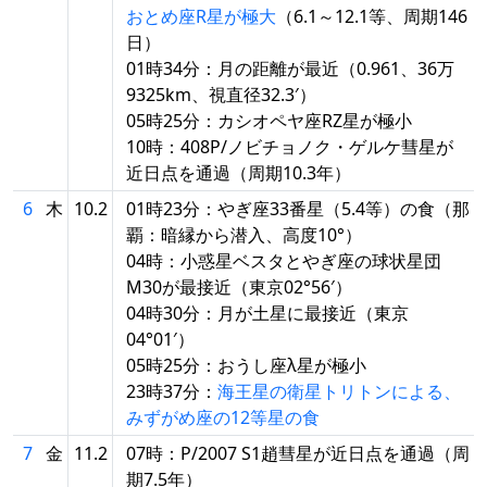
おとめ座R星が極大
（6.1～12.1等、周期146
日）
01時34分：月の距離が最近（0.961、36万
9325km、視直径32.3′）
05時25分：カシオペヤ座RZ星が極小
10時：408P/ノビチョノク・ゲルケ彗星が
近日点を通過（周期10.3年）
6
木
10.2
01時23分：やぎ座33番星（5.4等）の食（那
覇：暗縁から潜入、高度10°）
04時：小惑星ベスタとやぎ座の球状星団
M30が最接近（東京02°56′）
04時30分：月が土星に最接近（東京
04°01′）
05時25分：おうし座λ星が極小
23時37分：
海王星の衛星トリトンによる、
みずがめ座の12等星の食
7
金
11.2
07時：P/2007 S1趙彗星が近日点を通過（周
期7.5年）