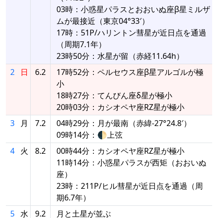
03時：小惑星パラスとおおいぬ座β星ミルザ
ムが最接近（東京04°33′）
17時：51P/ハリントン彗星が近日点を通過
（周期7.1年）
23時50分：水星が留（赤経11.64h）
2
日
6.2
17時52分：ペルセウス座β星アルゴルが極
小
18時27分：てんびん座δ星が極小
20時03分：カシオペヤ座RZ星が極小
3
月
7.2
04時29分：月が最南（赤緯-27°24.8′）
09時14分：🌓上弦
4
火
8.2
00時44分：カシオペヤ座RZ星が極小
11時14分：小惑星パラスが西矩（おおいぬ
座）
23時：211P/ヒル彗星が近日点を通過（周
期6.7年）
5
水
9.2
月と土星が並ぶ