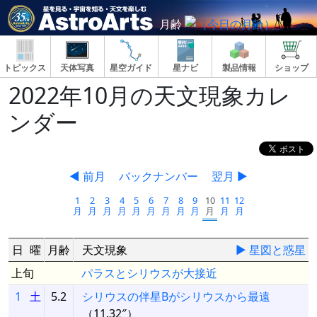
月齢
トピックス
天体写真
星空ガイド
星ナビ
製品情報
ショップ
2022年10月の天文現象カレ
ンダー
◀ 前月
バックナンバー
翌月 ▶
1
2
3
4
5
6
7
8
9
10
11
12
月
月
月
月
月
月
月
月
月
月
月
月
日
曜
月齢
天文現象
▶ 星図と惑星
上旬
パラスとシリウスが大接近
1
土
5.2
シリウスの伴星Bがシリウスから最遠
（11.32″）