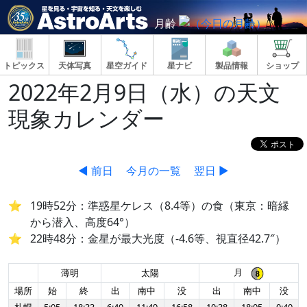
月齢
トピックス
天体写真
星空ガイド
星ナビ
製品情報
ショップ
2022年2月9日（水）の天文
現象カレンダー
◀ 前日
今月の一覧
翌日 ▶
19時52分：準惑星ケレス（8.4等）の食（東京：暗縁
から潜入、高度64°）
22時48分：金星が最大光度（-4.6等、視直径42.7″）
月
薄明
太陽
場所
始
終
出
南中
没
出
南中
没