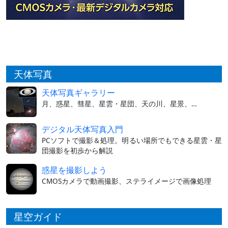
天体写真
天体写真ギャラリー
月、惑星、彗星、星雲・星団、天の川、星景、…
デジタル天体写真入門
PCソフトで撮影＆処理。明るい場所でもできる星雲・星
団撮影を初歩から解説
惑星を撮影しよう
CMOSカメラで動画撮影、ステライメージで画像処理
星空ガイド