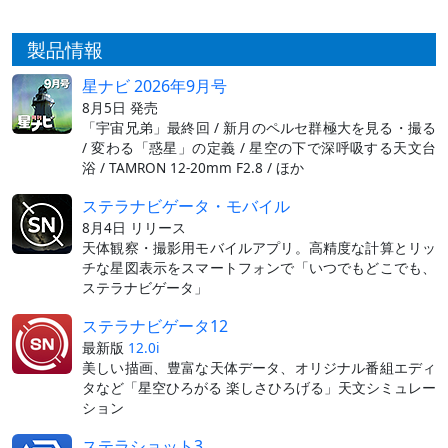
製品情報
星ナビ 2026年9月号
8月5日 発売
「宇宙兄弟」最終回 / 新月のペルセ群極大を見る・撮る
/ 変わる「惑星」の定義 / 星空の下で深呼吸する天文台
浴 / TAMRON 12-20mm F2.8 / ほか
ステラナビゲータ・モバイル
8月4日 リリース
天体観察・撮影用モバイルアプリ。高精度な計算とリッ
チな星図表示をスマートフォンで「いつでもどこでも、
ステラナビゲータ」
ステラナビゲータ12
最新版
12.0i
美しい描画、豊富な天体データ、オリジナル番組エディ
タなど「星空ひろがる 楽しさひろげる」天文シミュレー
ション
ステラショット3