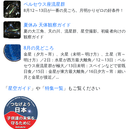
ペルセウス座流星群
8月12～13日が一番の見ごろ。月明かりゼロの好条件！
夏休み 天体観察ガイド
夏の大三角、天の川、流星群、星空撮影。初級者向けの
観察ガイド
8月の見どころ
金星（夕方～宵）、火星（未明～明け方）、土星（宵～
明け方）／2日：水星が西方最大離角／12～13日：ペル
セウス座流星群が極大／13日未明：スペインなどで皆既
日食／15日：金星が東方最大離角／16日夕方～宵：細い
月と金星が接近／…
「
星空ガイド
」や「
特集一覧
」もご覧ください