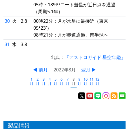
05時：189P/ニート彗星が近日点を通過
（周期5.1年）
30
火
2.8
00時22分：月が水星に最接近（東京
05°23′）
08時21分：月が赤道通過、南半球へ
31
水
3.8
出典：
『アストロガイド 星空年鑑』
◀ 前月
2022年8月
翌月 ▶
1
2
3
4
5
6
7
8
9
10
11
12
月
月
月
月
月
月
月
月
月
月
月
月
製品情報