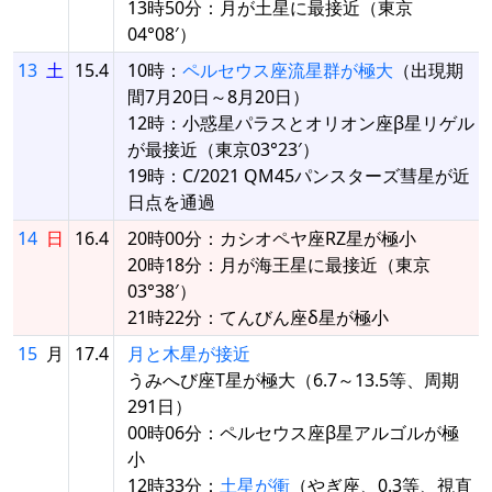
13時50分：月が土星に最接近（東京
04°08′）
13
土
15.4
10時：
ペルセウス座流星群が極大
（出現期
間7月20日～8月20日）
12時：小惑星パラスとオリオン座β星リゲル
が最接近（東京03°23′）
19時：C/2021 QM45パンスターズ彗星が近
日点を通過
14
日
16.4
20時00分：カシオペヤ座RZ星が極小
20時18分：月が海王星に最接近（東京
03°38′）
21時22分：てんびん座δ星が極小
15
月
17.4
月と木星が接近
うみへび座T星が極大（6.7～13.5等、周期
291日）
00時06分：ペルセウス座β星アルゴルが極
小
12時33分：
土星が衝
（やぎ座、0.3等、視直