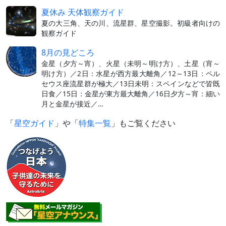
夏休み 天体観察ガイド
夏の大三角、天の川、流星群、星空撮影。初級者向けの
観察ガイド
8月の見どころ
金星（夕方～宵）、火星（未明～明け方）、土星（宵～
明け方）／2日：水星が西方最大離角／12～13日：ペル
セウス座流星群が極大／13日未明：スペインなどで皆既
日食／15日：金星が東方最大離角／16日夕方～宵：細い
月と金星が接近／…
「
星空ガイド
」や「
特集一覧
」もご覧ください