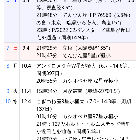
等、視直径3.6″）
21時48分：てんびん座HIP 76569（5.8等）
の食（東京：暗縁から潜入、高度15°）
23時：P/2022 C2パンスターズ彗星が近日
点を通過（周期14.9年）
7
日
9.4
21時29分：立秋（太陽黄経135°）
21時47分：てんびん座δ星が極小
8
月
10.4
アンドロメダ座W星が極大（6.7～14.6等、
周期397日）
20時35分：カシオペヤ座RZ星が極小
9
火
11.4
15時34分：月が最南（赤緯-27°01.5′）
10
水
12.4
こぎつね座R星が極大（7.0～14.3等、周期
137日）
01時16分：カシオペヤ座RZ星が極小
21時：127P/ホルト・オルムステッド彗星
が近日点を通過（周期6.4年）
21時07分：いて座ω星テレベッルム（4.7