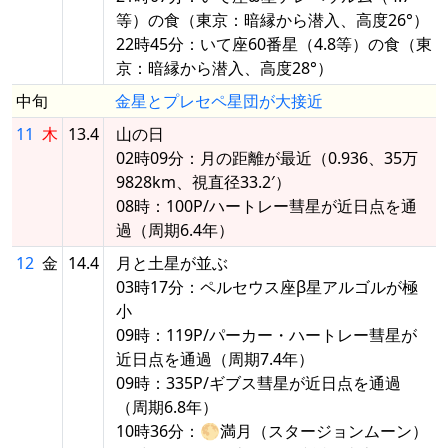
等）の食（東京：暗縁から潜入、高度26°）
22時45分：いて座60番星（4.8等）の食（東
京：暗縁から潜入、高度28°）
中旬
金星とプレセペ星団が大接近
11
木
13.4
山の日
02時09分：月の距離が最近（0.936、35万
9828km、視直径33.2′）
08時：100P/ハートレー彗星が近日点を通
過（周期6.4年）
12
金
14.4
月と土星が並ぶ
03時17分：ペルセウス座β星アルゴルが極
小
09時：119P/パーカー・ハートレー彗星が
近日点を通過（周期7.4年）
09時：335P/ギブス彗星が近日点を通過
（周期6.8年）
10時36分：🌕満月（スタージョンムーン）