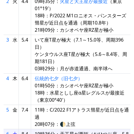
2
火
4.4
09時35分：
火星と天王星が最接近
（東京
01°19′）
18時：P/2022 M1ロニオス・パンスターズ
彗星が近日点を通過（周期10.8年）
21時09分：カシオペヤ座RZ星が極小
3
水
5.4
いて座T星が極大（7.1～15.0等、周期396
日）
ケンタウルス座T星が極大（5.6～8.4等、周
期181日）
03時29分：月が赤道通過、南半球へ
4
木
6.4
伝統的七夕（旧七夕）
01時50分：カシオペヤ座RZ星が極小
18時：水星としし座α星レグルスが最接近
（東京00°40′）
5
金
7.4
11時：C/2022 F1アトラス彗星が近日点を通
過
20時07分：🌓上弦
6
土
8.4
19時36分：天王星が西矩（おひつじ座、5.8