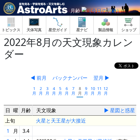
月齢
トピックス
天体写真
星空ガイド
星ナビ
製品情報
ショップ
2022年8月の天文現象カレン
ダー
◀ 前月
バックナンバー
翌月 ▶
1
2
3
4
5
6
7
8
9
10
11
12
月
月
月
月
月
月
月
月
月
月
月
月
日
曜
月齢
天文現象
▶ 星図と惑星
上旬
火星と天王星が大接近
1
月
3.4