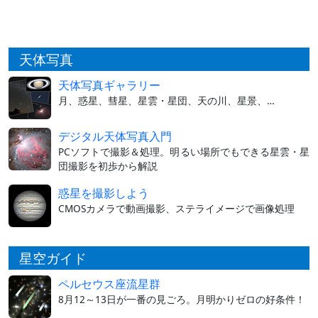
天体写真
天体写真ギャラリー
月、惑星、彗星、星雲・星団、天の川、星景、…
デジタル天体写真入門
PCソフトで撮影＆処理。明るい場所でもできる星雲・星
団撮影を初歩から解説
惑星を撮影しよう
CMOSカメラで動画撮影、ステライメージで画像処理
星空ガイド
ペルセウス座流星群
8月12～13日が一番の見ごろ。月明かりゼロの好条件！