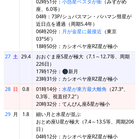
02時51分：
小惑星ベスタが衝
（みずがめ
座、6.0等）
04時：73P/シュバスマン・バハマン彗星が
近日点を通過（周期5.4年）
06時20分：
月が金星に最接近
（東京
03°56′）
18時50分：カシオペヤ座RZ星が極小
27
土
29.4
おおぐま座S星が極大（7.1～12.7等、周期
226日）
17時17分：🌑新月
23時31分：カシオペヤ座RZ星が極小
28
日
0.8
01時14分：
水星が東方最大離角
（27.3°、
0.3等、視直径7.2″）
20時32分：てんびん座δ星が極小
29
月
1.8
細い月と水星が並ぶ
おとめ座U星が極大（7.4～13.5等、周期206
日）
04時12分：カシオペヤ座RZ星が極小