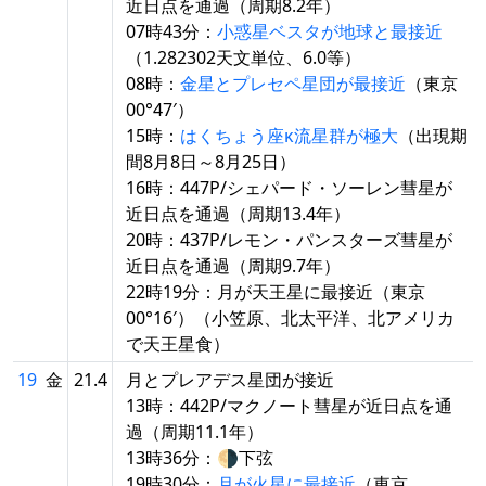
近日点を通過（周期8.2年）
07時43分：
小惑星ベスタが地球と最接近
（1.282302天文単位、6.0等）
08時：
金星とプレセペ星団が最接近
（東京
00°47′）
15時：
はくちょう座κ流星群が極大
（出現期
間8月8日～8月25日）
16時：447P/シェパード・ソーレン彗星が
近日点を通過（周期13.4年）
20時：437P/レモン・パンスターズ彗星が
近日点を通過（周期9.7年）
22時19分：月が天王星に最接近（東京
00°16′）（小笠原、北太平洋、北アメリカ
で天王星食）
19
金
21.4
月とプレアデス星団が接近
13時：442P/マクノート彗星が近日点を通
過（周期11.1年）
13時36分：🌗下弦
19時30分：
月が火星に最接近
（東京