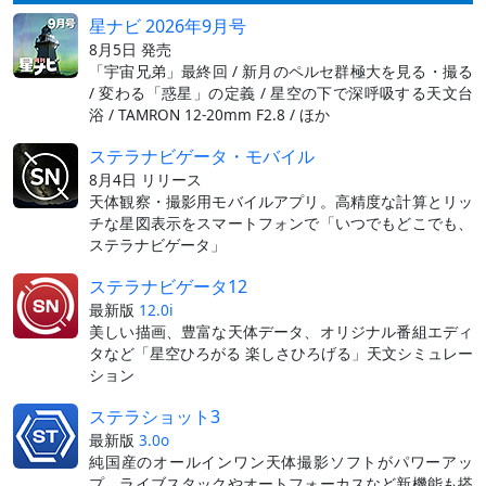
星ナビ 2026年9月号
8月5日 発売
「宇宙兄弟」最終回 / 新月のペルセ群極大を見る・撮る
/ 変わる「惑星」の定義 / 星空の下で深呼吸する天文台
浴 / TAMRON 12-20mm F2.8 / ほか
ステラナビゲータ・モバイル
8月4日 リリース
天体観察・撮影用モバイルアプリ。高精度な計算とリッ
チな星図表示をスマートフォンで「いつでもどこでも、
ステラナビゲータ」
ステラナビゲータ12
最新版
12.0i
美しい描画、豊富な天体データ、オリジナル番組エディ
タなど「星空ひろがる 楽しさひろげる」天文シミュレー
ション
ステラショット3
最新版
3.0o
純国産のオールインワン天体撮影ソフトがパワーアッ
プ。ライブスタックやオートフォーカスなど新機能も搭