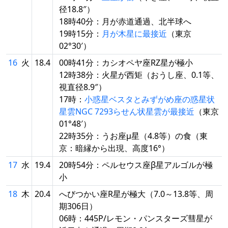
径18.8″）
18時40分：月が赤道通過、北半球へ
19時15分：
月が木星に最接近
（東京
02°30′）
16
火
18.4
00時41分：カシオペヤ座RZ星が極小
12時38分：火星が西矩（おうし座、0.1等、
視直径8.9″）
17時：
小惑星ベスタとみずがめ座の惑星状
星雲NGC 7293らせん状星雲が最接近
（東京
01°48′）
22時35分：うお座μ星（4.8等）の食（東
京：暗縁から出現、高度16°）
17
水
19.4
20時54分：ペルセウス座β星アルゴルが極
小
18
木
20.4
へびつかい座R星が極大（7.0～13.8等、周
期306日）
06時：445P/レモン・パンスターズ彗星が