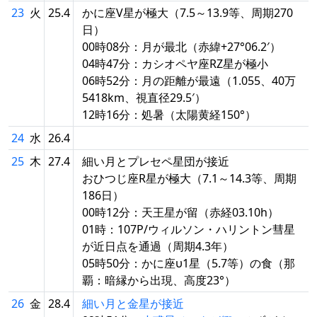
23
火
25.4
かに座V星が極大（7.5～13.9等、周期270
日）
00時08分：月が最北（赤緯+27°06.2′）
04時47分：カシオペヤ座RZ星が極小
06時52分：月の距離が最遠（1.055、40万
5418km、視直径29.5′）
12時16分：処暑（太陽黄経150°）
24
水
26.4
25
木
27.4
細い月とプレセペ星団が接近
おひつじ座R星が極大（7.1～14.3等、周期
186日）
00時12分：天王星が留（赤経03.10h）
01時：107P/ウィルソン・ハリントン彗星
が近日点を通過（周期4.3年）
05時50分：かに座υ1星（5.7等）の食（那
覇：暗縁から出現、高度23°）
26
金
28.4
細い月と金星が接近