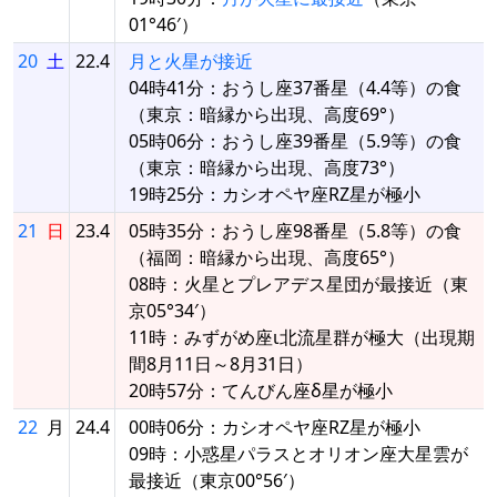
01°46′）
20
土
22.4
月と火星が接近
04時41分：おうし座37番星（4.4等）の食
（東京：暗縁から出現、高度69°）
05時06分：おうし座39番星（5.9等）の食
（東京：暗縁から出現、高度73°）
19時25分：カシオペヤ座RZ星が極小
21
日
23.4
05時35分：おうし座98番星（5.8等）の食
（福岡：暗縁から出現、高度65°）
08時：火星とプレアデス星団が最接近（東
京05°34′）
11時：みずがめ座ι北流星群が極大（出現期
間8月11日～8月31日）
20時57分：てんびん座δ星が極小
22
月
24.4
00時06分：カシオペヤ座RZ星が極小
09時：小惑星パラスとオリオン座大星雲が
最接近（東京00°56′）