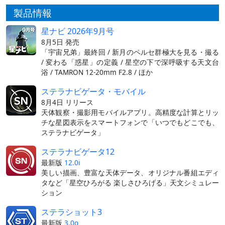
製品情報
星ナビ 2026年9月号
8月5日 発売
「宇宙兄弟」最終回 / 新月のペルセ群極大を見る・撮る
/ 変わる「惑星」の定義 / 星空の下で深呼吸する天文台
浴 / TAMRON 12-20mm F2.8 / ほか
ステラナビゲータ・モバイル
8月4日 リリース
天体観察・撮影用モバイルアプリ。高精度な計算とリッ
チな星図表示をスマートフォンで「いつでもどこでも、
ステラナビゲータ」
ステラナビゲータ12
最新版
12.0i
美しい描画、豊富な天体データ、オリジナル番組エディ
タなど「星空ひろがる 楽しさひろげる」天文シミュレー
ション
ステラショット3
最新版
3.0o