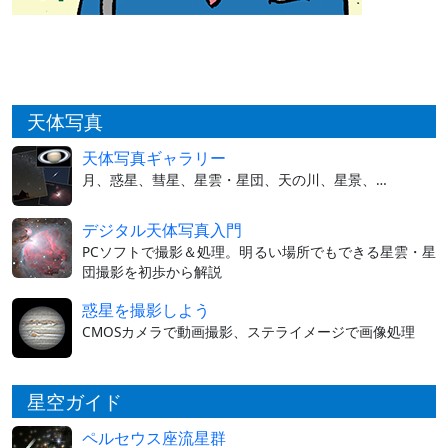
天体写真
天体写真ギャラリー
月、惑星、彗星、星雲・星団、天の川、星景、…
デジタル天体写真入門
PCソフトで撮影＆処理。明るい場所でもできる星雲・星
団撮影を初歩から解説
惑星を撮影しよう
CMOSカメラで動画撮影、ステライメージで画像処理
星空ガイド
ペルセウス座流星群