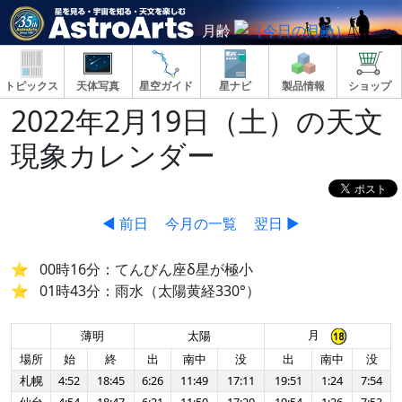
月齢
トピックス
天体写真
星空ガイド
星ナビ
製品情報
ショップ
2022年2月19日（土）の天文
現象カレンダー
◀ 前日
今月の一覧
翌日 ▶
00時16分：てんびん座δ星が極小
01時43分：雨水（太陽黄経330°）
月
薄明
太陽
場所
始
終
出
南中
没
出
南中
没
札幌
4:52
18:45
6:26
11:49
17:11
19:51
1:24
7:54