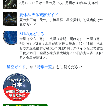
8月12～13日が一番の見ごろ。月明かりゼロの好条件！
夏休み 天体観察ガイド
夏の大三角、天の川、流星群、星空撮影。初級者向けの
観察ガイド
8月の見どころ
金星（夕方～宵）、火星（未明～明け方）、土星（宵～
明け方）／2日：水星が西方最大離角／12～13日：ペル
セウス座流星群が極大／13日未明：スペインなどで皆既
日食／15日：金星が東方最大離角／16日夕方～宵：細い
月と金星が接近／…
「
星空ガイド
」や「
特集一覧
」もご覧ください