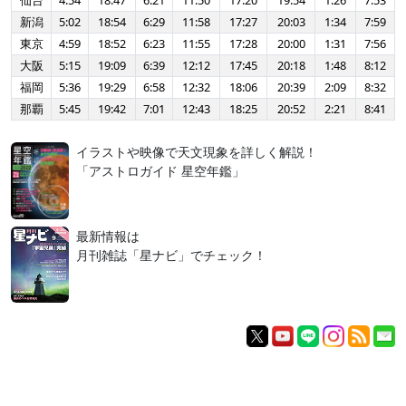
仙台
4:54
18:47
6:21
11:50
17:20
19:54
1:26
7:53
新潟
5:02
18:54
6:29
11:58
17:27
20:03
1:34
7:59
東京
4:59
18:52
6:23
11:55
17:28
20:00
1:31
7:56
大阪
5:15
19:09
6:39
12:12
17:45
20:18
1:48
8:12
福岡
5:36
19:29
6:58
12:32
18:06
20:39
2:09
8:32
那覇
5:45
19:42
7:01
12:43
18:25
20:52
2:21
8:41
イラストや映像で天文現象を詳しく解説！
「アストロガイド 星空年鑑」
最新情報は
月刊雑誌「星ナビ」でチェック！