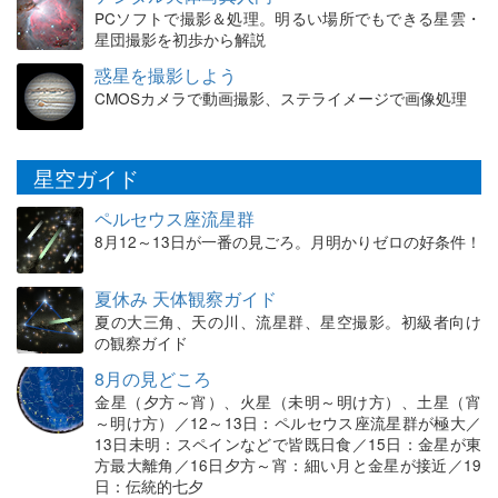
PCソフトで撮影＆処理。明るい場所でもできる星雲・
星団撮影を初歩から解説
惑星を撮影しよう
CMOSカメラで動画撮影、ステライメージで画像処理
星空ガイド
ペルセウス座流星群
8月12～13日が一番の見ごろ。月明かりゼロの好条件！
夏休み 天体観察ガイド
夏の大三角、天の川、流星群、星空撮影。初級者向け
の観察ガイド
8月の見どころ
金星（夕方～宵）、火星（未明～明け方）、土星（宵
～明け方）／12～13日：ペルセウス座流星群が極大／
13日未明：スペインなどで皆既日食／15日：金星が東
方最大離角／16日夕方～宵：細い月と金星が接近／19
日：伝統的七夕