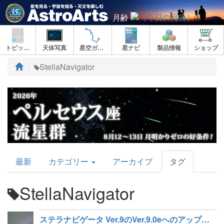
月齢
トピックス
天体写真
星空ガイド
星ナビ
製品情報
ショップ
ト
StellaNavigator
ッ
プ
AstroArts
最新
カテゴリー
アーカイブ
タグ
Topics
StellaNavigator
ステラナビゲータ Ver.9のVer.9.0eへのアップデータを公開