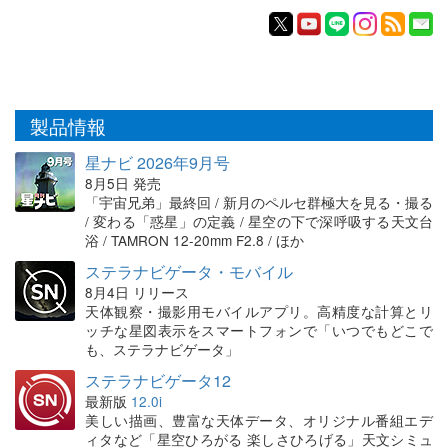
製品情報
星ナビ 2026年9月号
8月5日 発売
「宇宙兄弟」最終回 / 新月のペルセ群極大を見る・撮る
/ 変わる「惑星」の定義 / 星空の下で深呼吸する天文台
浴 / TAMRON 12-20mm F2.8 / ほか
ステラナビゲータ・モバイル
8月4日 リリース
天体観察・撮影用モバイルアプリ。高精度な計算とリ
ッチな星図表示をスマートフォンで「いつでもどこで
も、ステラナビゲータ」
ステラナビゲータ12
最新版
12.0i
美しい描画、豊富な天体データ、オリジナル番組エデ
ィタなど「星空ひろがる 楽しさひろげる」天文シミュ