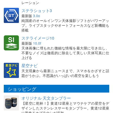
レーション
ステラショット3
最新版
3.0o
純国産のオールインワン天体撮影ソフトがパワーアッ
プ。ライブスタックやオートフォーカスなど新機能も
搭載
ステライメージ10
最新版
10.0f
天体画像に埋もれた微細な情報を最大限に引き出し、
不要なノイズは徹底的に除去して美しい天体写真に仕
上げる
星空ナビ
天文現象から最新ニュースまで、スマホをかざすと話
題がうかぶ。不思議がいっぱいの星空を楽しもう
ショッピング
オリジナル 天文タンブラー
【星空に乾杯！】黄道12星座とマウナケアの星空をデ
ザインしたステンレスサーモタンブラー。黄道12星座
に新色モカブラウンが追加。