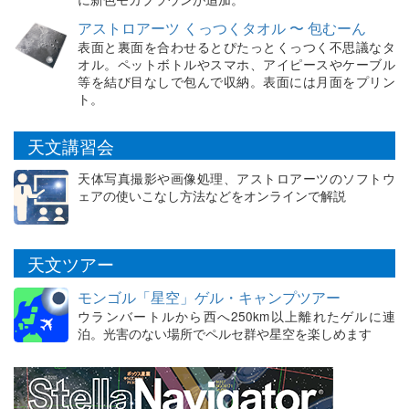
アストロアーツ くっつくタオル 〜 包むーん
表面と裏面を合わせるとぴたっとくっつく不思議なタ
オル。ペットボトルやスマホ、アイピースやケーブル
等を結び目なしで包んで収納。表面には月面をプリン
ト。
天文講習会
天体写真撮影や画像処理、アストロアーツのソフトウ
ェアの使いこなし方法などをオンラインで解説
天文ツアー
モンゴル「星空」ゲル・キャンプツアー
ウランバートルから西へ250km以上離れたゲルに連
泊。光害のない場所でペルセ群や星空を楽しめます