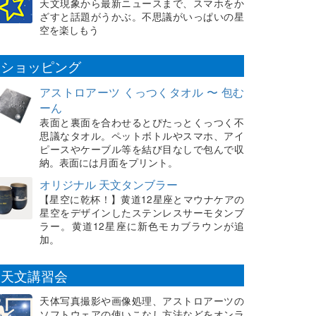
天文現象から最新ニュースまで、スマホをか
ざすと話題がうかぶ。不思議がいっぱいの星
空を楽しもう
ショッピング
アストロアーツ くっつくタオル 〜 包む
ーん
表面と裏面を合わせるとぴたっとくっつく不
思議なタオル。ペットボトルやスマホ、アイ
ピースやケーブル等を結び目なしで包んで収
納。表面には月面をプリント。
オリジナル 天文タンブラー
【星空に乾杯！】黄道12星座とマウナケアの
星空をデザインしたステンレスサーモタンブ
ラー。黄道12星座に新色モカブラウンが追
加。
天文講習会
天体写真撮影や画像処理、アストロアーツの
ソフトウェアの使いこなし方法などをオンラ