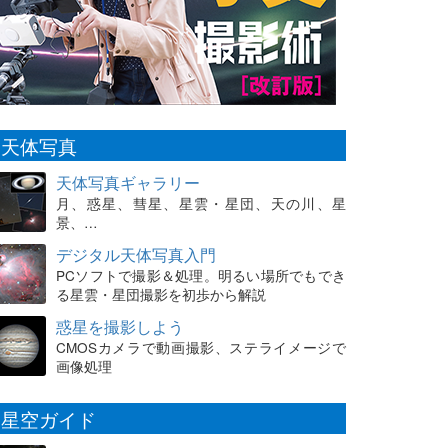
天体写真
天体写真ギャラリー
月、惑星、彗星、星雲・星団、天の川、星
景、…
デジタル天体写真入門
PCソフトで撮影＆処理。明るい場所でもでき
る星雲・星団撮影を初歩から解説
惑星を撮影しよう
CMOSカメラで動画撮影、ステライメージで
画像処理
星空ガイド