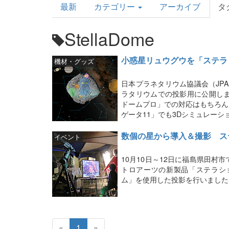
最新
カテゴリー
アーカイブ
タ
Topics
StellaDome
小惑星リュウグウを「ステラ
機材・グッズ
日本プラネタリウム協議会（JP
ラタリウムでの投影用に公開し
ドームプロ」での対応はもちろん
ゲータ11」でも3Dシミュレー
数個の星から導入＆撮影 ステ
イベント
10月10日～12日に福島県田
トロアーツの新製品「ステラシ
ム」を使用した投影を行いました
«
1
»