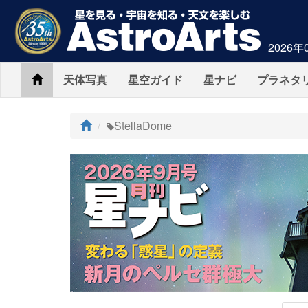
2026年
Home
天体写真
星空ガイド
星ナビ
プラネタ
ト
StellaDome
ッ
プ
AstroArts