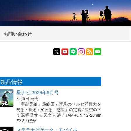
お問い合わせ
製品情報
星ナビ 2026年9月号
8月5日 発売
「宇宙兄弟」最終回 / 新月のペルセ群極大を
見る・撮る / 変わる「惑星」の定義 / 星空の下
で深呼吸する天文台浴 / TAMRON 12-20mm
F2.8 / ほか
ステラナビゲータ・モバイル