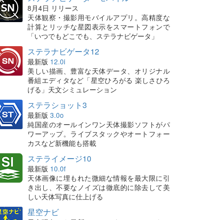
8月4日 リリース
天体観察・撮影用モバイルアプリ。高精度な
計算とリッチな星図表示をスマートフォンで
「いつでもどこでも、ステラナビゲータ」
ステラナビゲータ12
最新版
12.0i
美しい描画、豊富な天体データ、オリジナル
番組エディタなど「星空ひろがる 楽しさひろ
げる」天文シミュレーション
ステラショット3
最新版
3.0o
純国産のオールインワン天体撮影ソフトがパ
ワーアップ。ライブスタックやオートフォー
カスなど新機能も搭載
ステライメージ10
最新版
10.0f
天体画像に埋もれた微細な情報を最大限に引
き出し、不要なノイズは徹底的に除去して美
しい天体写真に仕上げる
星空ナビ