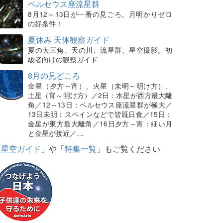
ペルセウス座流星群
8月12～13日が一番の見ごろ。月明かりゼロ
の好条件！
夏休み 天体観察ガイド
夏の大三角、天の川、流星群、星空撮影。初
級者向けの観察ガイド
8月の見どころ
金星（夕方～宵）、火星（未明～明け方）、
土星（宵～明け方）／2日：水星が西方最大離
角／12～13日：ペルセウス座流星群が極大／
13日未明：スペインなどで皆既日食／15日：
金星が東方最大離角／16日夕方～宵：細い月
と金星が接近／…
「
星空ガイド
」や「
特集一覧
」もご覧ください