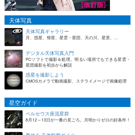
天体写真
天体写真ギャラリー
月、惑星、彗星、星雲・星団、天の川、星景、…
デジタル天体写真入門
PCソフトで撮影＆処理。明るい場所でもできる星雲・
星団撮影を初歩から解説
惑星を撮影しよう
CMOSカメラで動画撮影、ステライメージで画像処理
星空ガイド
ペルセウス座流星群
8月12～13日が一番の見ごろ。月明かりゼロの好条件！