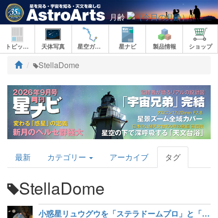
月齢
トピックス
天体写真
星空ガイド
星ナビ
製品情報
ショップ
ト
StellaDome
ッ
プ
AstroArts
最新
カテゴリー
アーカイブ
タグ
Topics
StellaDome
小惑星リュウグウを「ステラドームプロ」と「ステラナビゲータ11」で3D表示