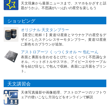
天文現象から最新ニュースまで、スマホをかざすと話
題がうかぶ。不思議がいっぱいの星空を楽しもう
ショッピング
オリジナル 天文タンブラー
【星空に乾杯！】黄道12星座とマウナケアの星空をデ
ザインしたステンレスサーモタンブラー。黄道12星座
に新色モカブラウンが追加。
アストロアーツ くっつくタオル 〜 包むーん
表面と裏面を合わせるとぴたっとくっつく不思議なタ
オル。ペットボトルやスマホ、アイピースやケーブル
等を結び目なしで包んで収納。表面には月面をプリン
ト。
天文講習会
天体写真撮影や画像処理、アストロアーツのソフトウ
ェアの使いこなし方法などをオンラインで解説