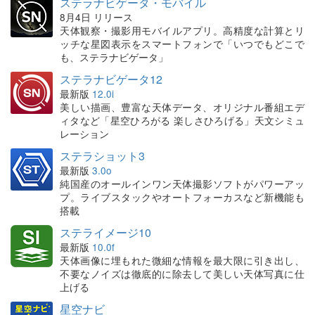
ステラナビゲータ・モバイル
8月4日 リリース
天体観察・撮影用モバイルアプリ。高精度な計算とリ
ッチな星図表示をスマートフォンで「いつでもどこで
も、ステラナビゲータ」
ステラナビゲータ12
最新版
12.0i
美しい描画、豊富な天体データ、オリジナル番組エデ
ィタなど「星空ひろがる 楽しさひろげる」天文シミュ
レーション
ステラショット3
最新版
3.0o
純国産のオールインワン天体撮影ソフトがパワーアッ
プ。ライブスタックやオートフォーカスなど新機能も
搭載
ステライメージ10
最新版
10.0f
天体画像に埋もれた微細な情報を最大限に引き出し、
不要なノイズは徹底的に除去して美しい天体写真に仕
上げる
星空ナビ