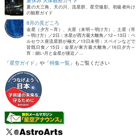
夏休み 天体観察ガイド
夏の大三角、天の川、流星群、星空撮影。初級者向け
の観察ガイド
8月の見どころ
金星（夕方～宵）、火星（未明～明け方）、土星（宵
～明け方）／2日：水星が西方最大離角／12～13日：ペ
ルセウス座流星群が極大／13日未明：スペインなどで
皆既日食／15日：金星が東方最大離角／16日夕方～
宵：細い月と金星が接近／…
「
星空ガイド
」や「
特集一覧
」もご覧ください