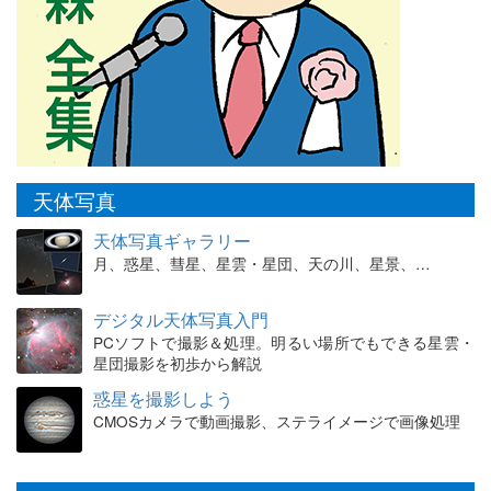
天体写真
天体写真ギャラリー
月、惑星、彗星、星雲・星団、天の川、星景、…
デジタル天体写真入門
PCソフトで撮影＆処理。明るい場所でもできる星雲・
星団撮影を初歩から解説
惑星を撮影しよう
CMOSカメラで動画撮影、ステライメージで画像処理