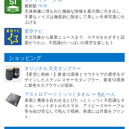
最新版
10.0f
天体画像に埋もれた微細な情報を最大限に引き出し、
不要なノイズは徹底的に除去して美しい天体写真に仕
上げる
星空ナビ
天文現象から最新ニュースまで、スマホをかざすと話
題がうかぶ。不思議がいっぱいの星空を楽しもう
ショッピング
オリジナル 天文タンブラー
【星空に乾杯！】黄道12星座とマウナケアの星空をデ
ザインしたステンレスサーモタンブラー。黄道12星座
に新色モカブラウンが追加。
アストロアーツ くっつくタオル 〜 包むーん
表面と裏面を合わせるとぴたっとくっつく不思議なタ
オル。ペットボトルやスマホ、アイピースやケーブル
等を結び目なしで包んで収納。表面には月面をプリン
ト。