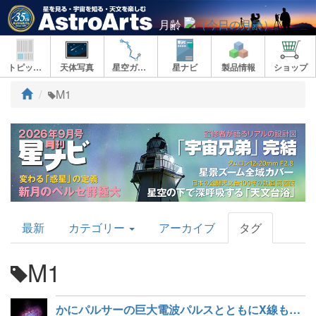
月齢
トピックス
天体写真
星空ガイド
星ナビ
製品情報
ショップ
ト
M1
ッ
プ
AstroArts
最新
カテゴリー
アーカイブ
タグ
Topics
M1
かにパルサーの巨大電波パルスとともにX線も増光