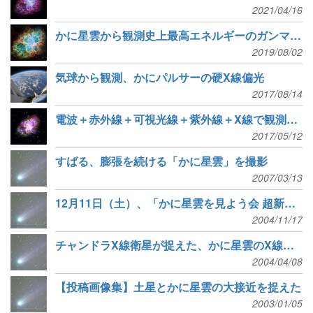
2021/04/16
かに星雲から観測史上最高エネルギーのガンマ線を検出
2019/08/02
気球から観測、かにパルサーの硬X線偏光
2017/08/14
電波＋赤外線＋可視光線＋紫外線＋X線で観測された、かに星雲
2017/05/12
すばる、膨張を続ける「かに星雲」を撮影
2007/03/13
12月11日（土）、「かに星雲を見よう会 超新星出現950年祭」を開催
2004/11/17
チャンドラX線衛星が捉えた、かに星雲のX線を利用したタイタンの影
2004/04/08
【投稿画像集】土星とかに星雲の大接近を捉えた
2003/01/05