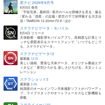
星ナビ 2026年9月号
8月5日 発売
「宇宙兄弟」最終回 / 新月のペルセ群極大を見る・撮る
/ 変わる「惑星」の定義 / 星空の下で深呼吸する天文台
浴 / TAMRON 12-20mm F2.8 / ほか
ステラナビゲータ・モバイル
8月4日 リリース
天体観察・撮影用モバイルアプリ。高精度な計算とリ
ッチな星図表示をスマートフォンで「いつでもどこで
も、ステラナビゲータ」
ステラナビゲータ12
最新版
12.0i
美しい描画、豊富な天体データ、オリジナル番組エデ
ィタなど「星空ひろがる 楽しさひろげる」天文シミュ
レーション
ステラショット3
最新版
3.0o
純国産のオールインワン天体撮影ソフトがパワーアッ
プ。ライブスタックやオートフォーカスなど新機能も
搭載
ステライメージ10