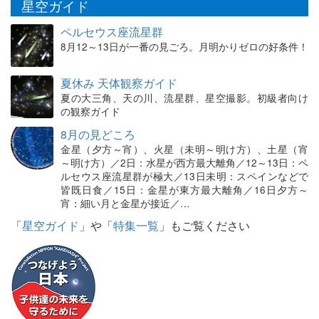
星空ガイド
ペルセウス座流星群
8月12～13日が一番の見ごろ。月明かりゼロの好条件！
夏休み 天体観察ガイド
夏の大三角、天の川、流星群、星空撮影。初級者向け
の観察ガイド
8月の見どころ
金星（夕方～宵）、火星（未明～明け方）、土星（宵
～明け方）／2日：水星が西方最大離角／12～13日：ペ
ルセウス座流星群が極大／13日未明：スペインなどで
皆既日食／15日：金星が東方最大離角／16日夕方～
宵：細い月と金星が接近／…
「
星空ガイド
」や「
特集一覧
」もご覧ください