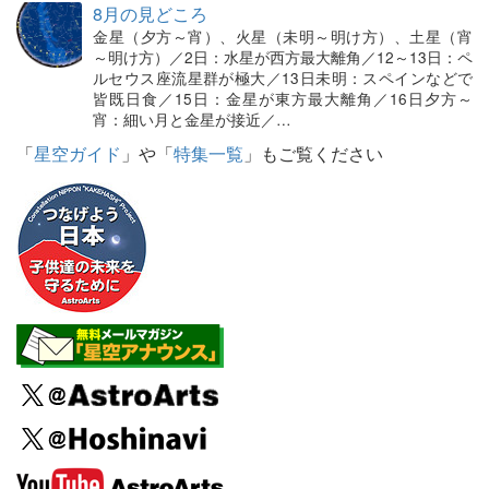
8月の見どころ
金星（夕方～宵）、火星（未明～明け方）、土星（宵
～明け方）／2日：水星が西方最大離角／12～13日：ペ
ルセウス座流星群が極大／13日未明：スペインなどで
皆既日食／15日：金星が東方最大離角／16日夕方～
宵：細い月と金星が接近／…
「
星空ガイド
」や「
特集一覧
」もご覧ください