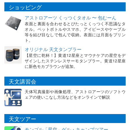
ショッピング
アストロアーツ くっつくタオル 〜 包むーん
表面と裏面を合わせるとぴたっとくっつく不思議なタ
オル。ペットボトルやスマホ、アイピースやケーブル
等を結び目なしで包んで収納。表面には月面をプリン
ト。
オリジナル 天文タンブラー
【星空に乾杯！】黄道12星座とマウナケアの星空をデ
ザインしたステンレスサーモタンブラー。黄道12星座
に新色モカブラウンが追加。
天文講習会
天体写真撮影や画像処理、アストロアーツのソフトウ
ェアの使いこなし方法などをオンラインで解説
天文ツアー
モンゴル「星空」ゲル・キャンプツアー