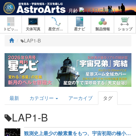
月齢
トピックス
天体写真
星空ガイド
星ナビ
製品情報
ショップ
ト
LAP1-B
ッ
プ
AstroArts
最新
カテゴリー
アーカイブ
タグ
Topics
LAP1-B
観測史上最少の酸素量をもつ、宇宙初期の極小銀河