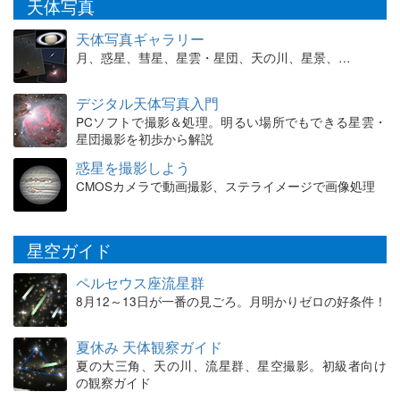
天体写真
天体写真ギャラリー
月、惑星、彗星、星雲・星団、天の川、星景、…
デジタル天体写真入門
PCソフトで撮影＆処理。明るい場所でもできる星雲・
星団撮影を初歩から解説
惑星を撮影しよう
CMOSカメラで動画撮影、ステライメージで画像処理
星空ガイド
ペルセウス座流星群
8月12～13日が一番の見ごろ。月明かりゼロの好条件！
夏休み 天体観察ガイド
夏の大三角、天の川、流星群、星空撮影。初級者向け
の観察ガイド