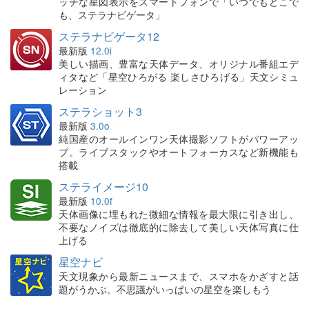
ッチな星図表示をスマートフォンで「いつでもどこで
も、ステラナビゲータ」
ステラナビゲータ12
最新版
12.0i
美しい描画、豊富な天体データ、オリジナル番組エデ
ィタなど「星空ひろがる 楽しさひろげる」天文シミュ
レーション
ステラショット3
最新版
3.0o
純国産のオールインワン天体撮影ソフトがパワーアッ
プ。ライブスタックやオートフォーカスなど新機能も
搭載
ステライメージ10
最新版
10.0f
天体画像に埋もれた微細な情報を最大限に引き出し、
不要なノイズは徹底的に除去して美しい天体写真に仕
上げる
星空ナビ
天文現象から最新ニュースまで、スマホをかざすと話
題がうかぶ。不思議がいっぱいの星空を楽しもう