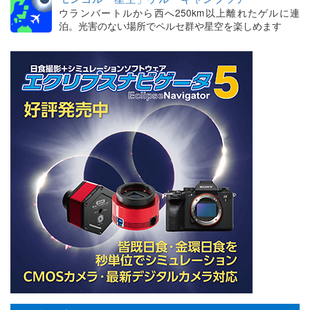
ウランバートルから西へ250km以上離れたゲルに連
泊。光害のない場所でペルセ群や星空を楽しめます