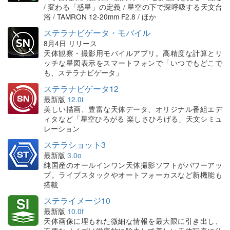
/ 変わる「惑星」の定義 / 星空の下で深呼吸する天文台
浴 / TAMRON 12-20mm F2.8 / ほか
ステラナビゲータ・モバイル
8月4日 リリース
天体観察・撮影用モバイルアプリ。高精度な計算とリ
ッチな星図表示をスマートフォンで「いつでもどこで
も、ステラナビゲータ」
ステラナビゲータ12
最新版
12.0i
美しい描画、豊富な天体データ、オリジナル番組エデ
ィタなど「星空ひろがる 楽しさひろげる」天文シミュ
レーション
ステラショット3
最新版
3.0o
純国産のオールインワン天体撮影ソフトがパワーアッ
プ。ライブスタックやオートフォーカスなど新機能も
搭載
ステライメージ10
最新版
10.0f
天体画像に埋もれた微細な情報を最大限に引き出し、