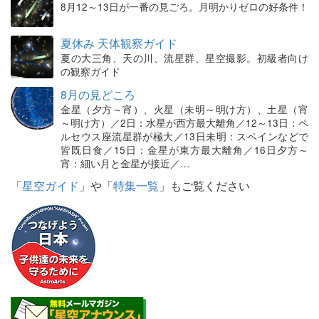
8月12～13日が一番の見ごろ。月明かりゼロの好条件！
夏休み 天体観察ガイド
夏の大三角、天の川、流星群、星空撮影。初級者向け
の観察ガイド
8月の見どころ
金星（夕方～宵）、火星（未明～明け方）、土星（宵
～明け方）／2日：水星が西方最大離角／12～13日：ペ
ルセウス座流星群が極大／13日未明：スペインなどで
皆既日食／15日：金星が東方最大離角／16日夕方～
宵：細い月と金星が接近／…
「
星空ガイド
」や「
特集一覧
」もご覧ください