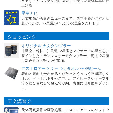
不要なノイズは徹底的に除去して美しい天体写真に仕
上げる
星空ナビ
天文現象から最新ニュースまで、スマホをかざすと話
題がうかぶ。不思議がいっぱいの星空を楽しもう
ショッピング
オリジナル 天文タンブラー
【星空に乾杯！】黄道12星座とマウナケアの星空をデ
ザインしたステンレスサーモタンブラー。黄道12星座
に新色モカブラウンが追加。
アストロアーツ くっつくタオル 〜 包むーん
表面と裏面を合わせるとぴたっとくっつく不思議なタ
オル。ペットボトルやスマホ、アイピースやケーブル
等を結び目なしで包んで収納。表面には月面をプリン
ト。
天文講習会
天体写真撮影や画像処理、アストロアーツのソフトウ