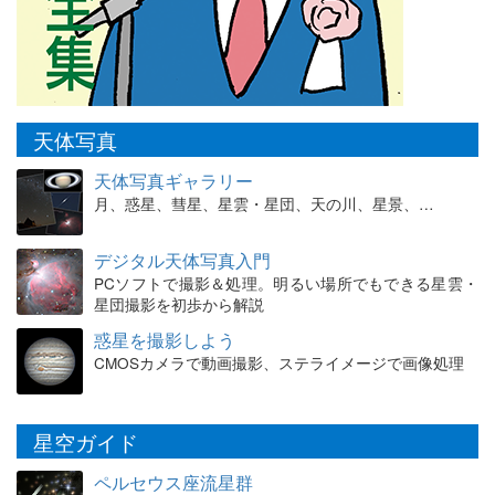
天体写真
天体写真ギャラリー
月、惑星、彗星、星雲・星団、天の川、星景、…
デジタル天体写真入門
PCソフトで撮影＆処理。明るい場所でもできる星雲・
星団撮影を初歩から解説
惑星を撮影しよう
CMOSカメラで動画撮影、ステライメージで画像処理
星空ガイド
ペルセウス座流星群