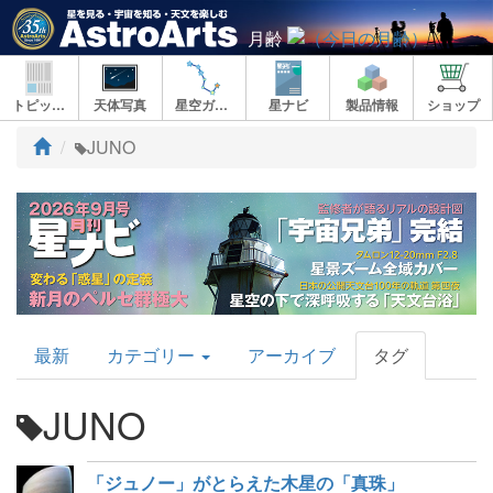
月齢
トピックス
天体写真
星空ガイド
星ナビ
製品情報
ショップ
ト
JUNO
ッ
プ
AstroArts
最新
カテゴリー
アーカイブ
タグ
Topics
JUNO
「ジュノー」がとらえた木星の「真珠」