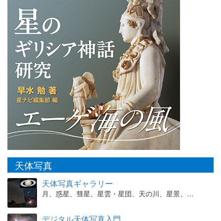
天体写真
天体写真ギャラリー
月、惑星、彗星、星雲・星団、天の川、星景、…
デジタル天体写真入門