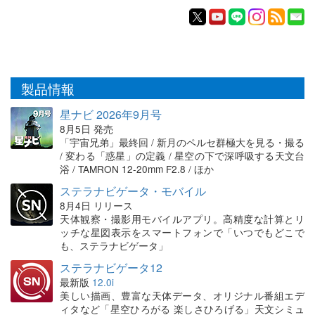
製品情報
星ナビ 2026年9月号
8月5日 発売
「宇宙兄弟」最終回 / 新月のペルセ群極大を見る・撮る
/ 変わる「惑星」の定義 / 星空の下で深呼吸する天文台
浴 / TAMRON 12-20mm F2.8 / ほか
ステラナビゲータ・モバイル
8月4日 リリース
天体観察・撮影用モバイルアプリ。高精度な計算とリ
ッチな星図表示をスマートフォンで「いつでもどこで
も、ステラナビゲータ」
ステラナビゲータ12
最新版
12.0i
美しい描画、豊富な天体データ、オリジナル番組エデ
ィタなど「星空ひろがる 楽しさひろげる」天文シミュ