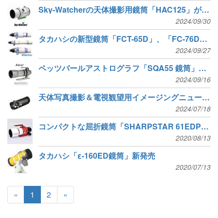
Sky-Watcherの天体撮影用鏡筒「HAC125」が新発売
2024/09/30
タカハシの新型鏡筒「FCT-65D」、「FC-76DP」、「FS-60CP」新発売
2024/09/27
ペッツバールアストログラフ「SQA55 鏡筒」と「カラーマジックCフィルターセット48mm」が新発売
2024/09/16
天体写真撮影＆電視観望用イメージングニュートン反射鏡筒が登場
2024/07/18
コンパクトな屈折鏡筒「SHARPSTAR 61EDPH II」新発売
2020/08/13
タカハシ「ε-160ED鏡筒」新発売
2020/07/13
«
1
2
»