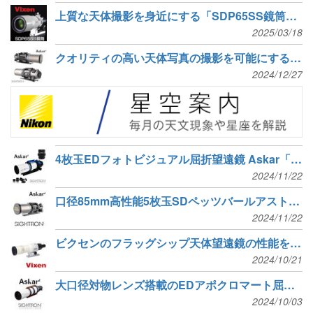
上質な天体撮影を身近にする「SDP65SS鏡筒」と「SDPレデューサー0.8×」発売
2025/03/18
クオリティの高い天体写真の撮影を可能にする、Askar「SQA106鏡筒」予約受付中
2024/12/27
4枚玉EDフォトビジュアル屈折望遠鏡 Askar「71F 鏡筒」と「専用レデューサー」発売
2024/11/22
口径85mm高性能5枚玉SDペッツバールアストログラフ、Askar「SQA85 鏡筒」発売
2024/11/22
ビクセンのフラッグシップ天体望遠鏡の性能を凝縮した「VSD70SS鏡筒」
2024/10/21
大口径対物レンズ搭載のEDアポクロマート屈折望遠鏡、Askar「203APO 鏡筒」新発売
2024/10/03