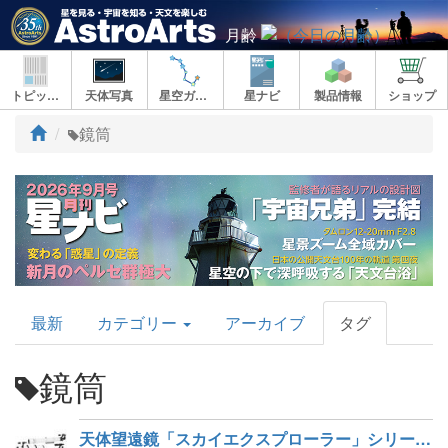
月齢
トピックス
天体写真
星空ガイド
星ナビ
製品情報
ショップ
ト
鏡筒
ッ
プ
AstroArts
最新
カテゴリー
アーカイブ
タグ
Topics
鏡筒
天体望遠鏡「スカイエクスプローラー」シリーズから鏡筒3種が新発売