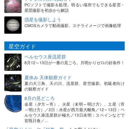
PCソフトで撮影＆処理。明るい場所でもできる星雲・
星団撮影を初歩から解説
惑星を撮影しよう
CMOSカメラで動画撮影、ステライメージで画像処理
星空ガイド
ペルセウス座流星群
8月12～13日が一番の見ごろ。月明かりゼロの好条件！
夏休み 天体観察ガイド
夏の大三角、天の川、流星群、星空撮影。初級者向け
の観察ガイド
8月の見どころ
金星（夕方～宵）、火星（未明～明け方）、土星（宵
～明け方）／2日：水星が西方最大離角／12～13日：ペ
ルセウス座流星群が極大／13日未明：スペインなどで
皆既日食／…