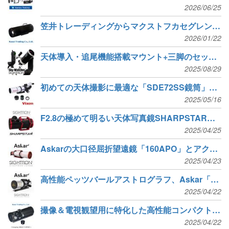
2026/06/25
笠井トレーディングからマクストフカセグレン鏡筒2種が登場
2026/01/22
天体導入・追尾機能搭載マウント+三脚のセット Sky-Watcher「フュージョン 120i シリーズ」発売
2025/08/29
初めての天体撮影に最適な「SDE72SS鏡筒」と「SDEレデューサー」
2025/05/16
F2.8の極めて明るい天体写真鏡SHARPSTAR「13028 / 15028 HNT-AL」新発売
2025/04/25
Askarの大口径屈折望遠鏡「160APO」とアクセサリー5製品が新発売
2025/04/23
高性能ペッツバールアストログラフ、Askar「SQA70 鏡筒」新発売
2025/04/22
撮像＆電視観望用に特化した高性能コンパクト鏡筒セット「Imaging GINJI-114FNII」が新登場
2025/04/22