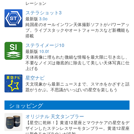
レーション
ステラショット3
最新版
3.0o
純国産のオールインワン天体撮影ソフトがパワーアッ
プ。ライブスタックやオートフォーカスなど新機能も
搭載
ステライメージ10
最新版
10.0f
天体画像に埋もれた微細な情報を最大限に引き出し、
不要なノイズは徹底的に除去して美しい天体写真に仕
上げる
星空ナビ
天文現象から最新ニュースまで、スマホをかざすと話
題がうかぶ。不思議がいっぱいの星空を楽しもう
ショッピング
オリジナル 天文タンブラー
【星空に乾杯！】黄道12星座とマウナケアの星空をデ
ザインしたステンレスサーモタンブラー。黄道12星座
に新色モカブラウンが追加。