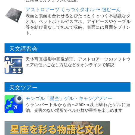
アストロアーツ くっつくタオル 〜 包むーん
表面と裏面を合わせるとぴたっとくっつく不思議なタ
オル。ペットボトルやスマホ、アイピースやケーブル
等を結び目なしで包んで収納。表面には月面をプリン
ト。
天文講習会
天体写真撮影や画像処理、アストロアーツのソフトウ
ェアの使いこなし方法などをオンラインで解説
天文ツアー
モンゴル「星空」ゲル・キャンプツアー
ウランバートルから西へ250km以上離れたゲルに連
泊。光害のない場所でペルセ群や星空を楽しめます