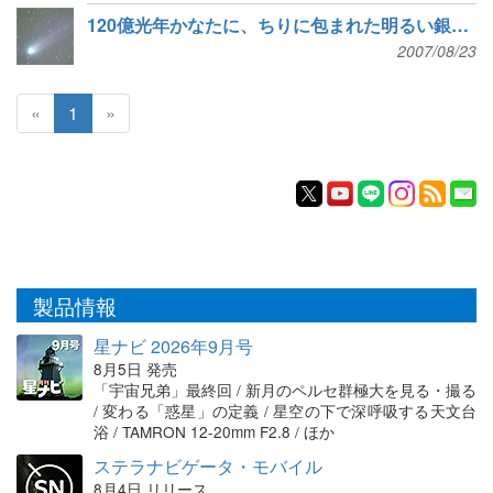
120億光年かなたに、ちりに包まれた明るい銀河を発見
2007/08/23
«
1
»
製品情報
星ナビ 2026年9月号
8月5日 発売
「宇宙兄弟」最終回 / 新月のペルセ群極大を見る・撮る
/ 変わる「惑星」の定義 / 星空の下で深呼吸する天文台
浴 / TAMRON 12-20mm F2.8 / ほか
ステラナビゲータ・モバイル
8月4日 リリース