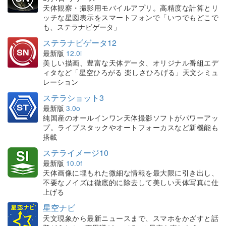
天体観察・撮影用モバイルアプリ。高精度な計算とリ
ッチな星図表示をスマートフォンで「いつでもどこで
も、ステラナビゲータ」
ステラナビゲータ12
最新版
12.0i
美しい描画、豊富な天体データ、オリジナル番組エデ
ィタなど「星空ひろがる 楽しさひろげる」天文シミュ
レーション
ステラショット3
最新版
3.0o
純国産のオールインワン天体撮影ソフトがパワーアッ
プ。ライブスタックやオートフォーカスなど新機能も
搭載
ステライメージ10
最新版
10.0f
天体画像に埋もれた微細な情報を最大限に引き出し、
不要なノイズは徹底的に除去して美しい天体写真に仕
上げる
星空ナビ
天文現象から最新ニュースまで、スマホをかざすと話