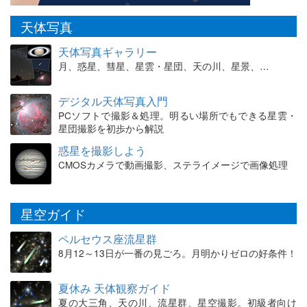
天体写真
天体写真ギャラリー
月、惑星、彗星、星雲・星団、天の川、星景、…
デジタル天体写真入門
PCソフトで撮影＆処理。明るい場所でもできる星雲・
星団撮影を初歩から解説
惑星を撮影しよう
CMOSカメラで動画撮影、ステライメージで画像処理
星空ガイド
ペルセウス座流星群
8月12～13日が一番の見ごろ。月明かりゼロの好条件！
夏休み 天体観察ガイド
夏の大三角、天の川、流星群、星空撮影。初級者向け