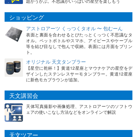
題がうかぶ。不思議がいっぱいの星空を楽しもう
ショッピング
アストロアーツ くっつくタオル 〜 包むーん
表面と裏面を合わせるとぴたっとくっつく不思議なタ
オル。ペットボトルやスマホ、アイピースやケーブル
等を結び目なしで包んで収納。表面には月面をプリン
ト。
オリジナル 天文タンブラー
【星空に乾杯！】黄道12星座とマウナケアの星空をデ
ザインしたステンレスサーモタンブラー。黄道12星座
に新色モカブラウンが追加。
天文講習会
天体写真撮影や画像処理、アストロアーツのソフトウ
ェアの使いこなし方法などをオンラインで解説
天文ツアー