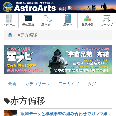
月齢
トピックス
天体写真
星空ガイド
星ナビ
製品情報
ショップ
ト
赤方偏移
ッ
プ
AstroArts
最新
カテゴリー
アーカイブ
タグ
Topics
赤方偏移
観測データと機械学習の組み合わせでガンマ線バーストの距離測定精度が大幅向上