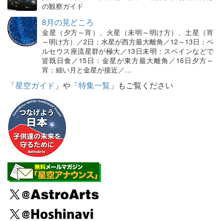
の観察ガイド
8月の見どころ
金星（夕方～宵）、火星（未明～明け方）、土星（宵
～明け方）／2日：水星が西方最大離角／12～13日：ペ
ルセウス座流星群が極大／13日未明：スペインなどで
皆既日食／15日：金星が東方最大離角／16日夕方～
宵：細い月と金星が接近／…
「
星空ガイド
」や「
特集一覧
」もご覧ください