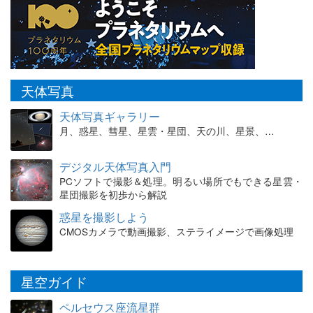
天体写真
天体写真ギャラリー
月、惑星、彗星、星雲・星団、天の川、星景、…
デジタル天体写真入門
PCソフトで撮影＆処理。明るい場所でもできる星雲・
星団撮影を初歩から解説
惑星を撮影しよう
CMOSカメラで動画撮影、ステライメージで画像処理
星空ガイド
ペルセウス座流星群