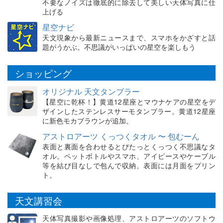
不要なノイズは徹底的に除去して美しい天体写真に仕
上げる
星空ナビ
天文現象から最新ニュースまで、スマホをかざすと話
題がうかぶ。不思議がいっぱいの星空を楽しもう
ショッピング
オリジナル 天文タンブラー
【星空に乾杯！】黄道12星座とマウナケアの星空をデ
ザインしたステンレスサーモタンブラー。黄道12星座
に新色モカブラウンが追加。
アストロアーツ くっつくタオル 〜 包むーん
表面と裏面を合わせるとぴたっとくっつく不思議なタ
オル。ペットボトルやスマホ、アイピースやケーブル
等を結び目なしで包んで収納。表面には月面をプリン
ト。
天文講習会
天体写真撮影や画像処理、アストロアーツのソフトウ