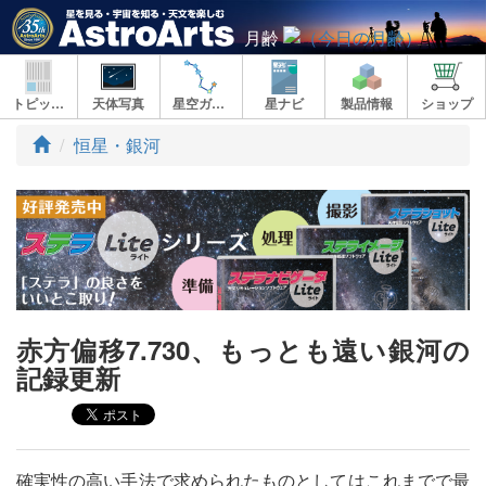
月齢
トピックス
天体写真
星空ガイド
星ナビ
製品情報
ショップ
ト
恒星・銀河
ッ
プ
赤方偏移7.730、もっとも遠い銀河の
記録更新
確実性の高い手法で求められたものとしてはこれまでで最