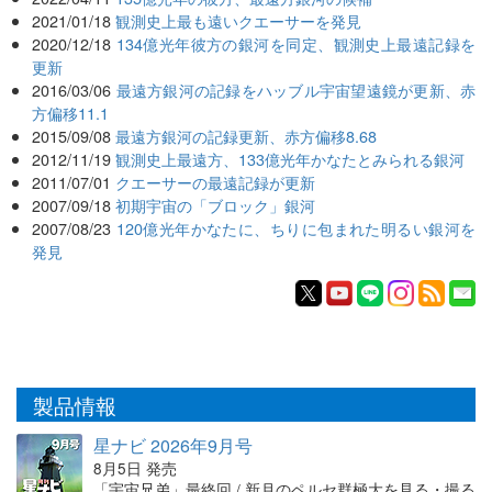
2021/01/18
観測史上最も遠いクエーサーを発見
2020/12/18
134億光年彼方の銀河を同定、観測史上最遠記録を
更新
2016/03/06
最遠方銀河の記録をハッブル宇宙望遠鏡が更新、赤
方偏移11.1
2015/09/08
最遠方銀河の記録更新、赤方偏移8.68
2012/11/19
観測史上最遠方、133億光年かなたとみられる銀河
2011/07/01
クエーサーの最遠記録が更新
2007/09/18
初期宇宙の「ブロック」銀河
2007/08/23
120億光年かなたに、ちりに包まれた明るい銀河を
発見
製品情報
星ナビ 2026年9月号
8月5日 発売
「宇宙兄弟」最終回 / 新月のペルセ群極大を見る・撮る