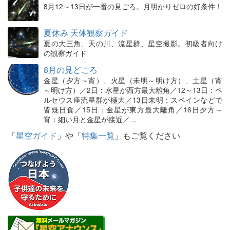
8月12～13日が一番の見ごろ。月明かりゼロの好条件！
夏休み 天体観察ガイド
夏の大三角、天の川、流星群、星空撮影。初級者向け
の観察ガイド
8月の見どころ
金星（夕方～宵）、火星（未明～明け方）、土星（宵
～明け方）／2日：水星が西方最大離角／12～13日：ペ
ルセウス座流星群が極大／13日未明：スペインなどで
皆既日食／15日：金星が東方最大離角／16日夕方～
宵：細い月と金星が接近／…
「
星空ガイド
」や「
特集一覧
」もご覧ください