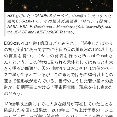
HSTを用いた「CANDELSサーベイ」の画像中に見つかった
銀河EGS-zs8-1と、その近赤外線画像（枠内）（提供：
NASA, ESA, P. Oesch and I. Momcheva (Yale University), and
the 3D-HST and HUDF09/XDF Teamso）
EGS-zs8-1は年齢1億歳ほどとみられ、「誕生したばかり
の初期宇宙にあってすでに今日の天の川銀河の15%以上も
の質量を持つ」（今回の発表を行ったPascal Oeschさ
ん）という。この時代に見られる天体としてはもっとも大
きく明るい部類だ。天の川銀河ではおよそ1年に1個のペー
スで星が生まれているが、この銀河ではその80倍以上もの
速さで星形成が進んでいる。当時のこうした若い星々の放
射が、初期宇宙における「宇宙再電離」現象を推し進めた
のだろう。
130億年以上前にすでに大きな銀河が存在していたことを
確認した今回の成果は、2018年に打ち上げ予定の「ジェ
ームズ・ウェッブ宇宙望遠鏡（JWST）」による数々の発