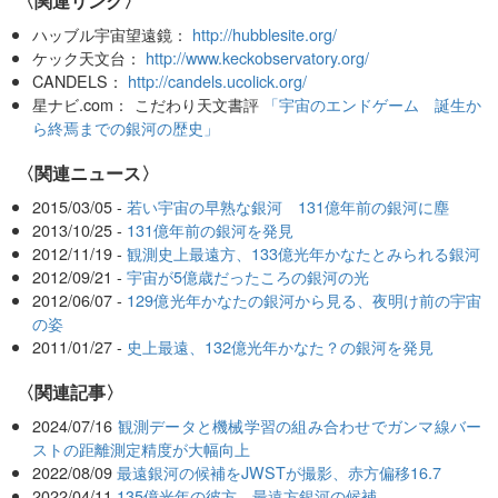
〈関連リンク〉
ハッブル宇宙望遠鏡：
http://hubblesite.org/
ケック天文台：
http://www.keckobservatory.org/
CANDELS：
http://candels.ucolick.org/
星ナビ.com： こだわり天文書評
「宇宙のエンドゲーム 誕生か
ら終焉までの銀河の歴史」
〈関連ニュース〉
2015/03/05 -
若い宇宙の早熟な銀河 131億年前の銀河に塵
2013/10/25 -
131億年前の銀河を発見
2012/11/19 -
観測史上最遠方、133億光年かなたとみられる銀河
2012/09/21 -
宇宙が5億歳だったころの銀河の光
2012/06/07 -
129億光年かなたの銀河から見る、夜明け前の宇宙
の姿
2011/01/27 -
史上最遠、132億光年かなた？の銀河を発見
関連記事
2024/07/16
観測データと機械学習の組み合わせでガンマ線バー
ストの距離測定精度が大幅向上
2022/08/09
最遠銀河の候補をJWSTが撮影、赤方偏移16.7
2022/04/11
135億光年の彼方、最遠方銀河の候補