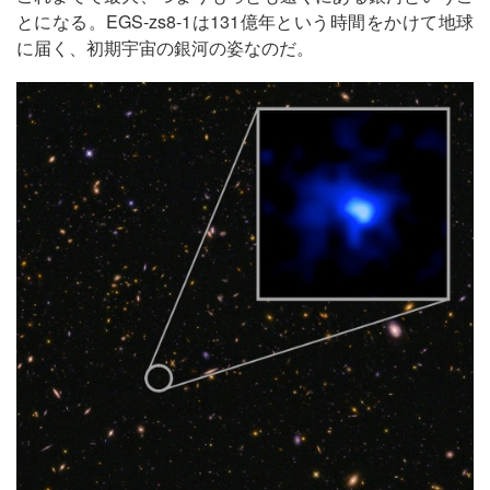
とになる。EGS-zs8-1は131億年という時間をかけて地球
に届く、初期宇宙の銀河の姿なのだ。