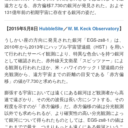
遠方となる、赤方偏移7.730の銀河が発見された。およそ
131億年前の初期宇宙に存在する銀河の姿だ。
【2015年5月8日
HubbleSite
／
W. M. Keck Observatory
】
うしかい座の方向に発見された銀河「EGS-zs8-1」は、
2010年から2013年にハッブル宇宙望遠鏡（HST）を用い
て行われたサーベイ観測により、特異な色合いを持つ銀河
として確認された。赤外線天文衛星「スピッツァー」によ
る観測も行われたほか、米・ハワイのケックＩ望遠鏡の分
光観測から、遠方宇宙までの距離の目安である「赤方偏
移」の値が7.730と求められた。
膨張する宇宙においては遠くにある銀河ほど観測者から高
速で遠ざかり、その光の波長は長い方にシフトする。その
程度を示すのが「赤方偏移」だ。赤方偏移の値は分光観測
以外でも求められるが、より確実性の高い分光観測によっ
て銀河について得られたものとしては、EGS-zs8-1の値は
これまでで最大、つまりもっとも遠くにある銀河というこ