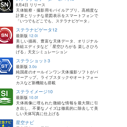
8月4日 リリース
天体観察・撮影用モバイルアプリ。高精度な
計算とリッチな星図表示をスマートフォンで
「いつでもどこでも、ステラナビゲータ」
ステラナビゲータ12
最新版
12.0i
美しい描画、豊富な天体データ、オリジナル
番組エディタなど「星空ひろがる 楽しさひろ
げる」天文シミュレーション
ステラショット3
最新版
3.0o
純国産のオールインワン天体撮影ソフトがパ
ワーアップ。ライブスタックやオートフォー
カスなど新機能も搭載
ステライメージ10
最新版
10.0f
天体画像に埋もれた微細な情報を最大限に引
き出し、不要なノイズは徹底的に除去して美
しい天体写真に仕上げる
星空ナビ