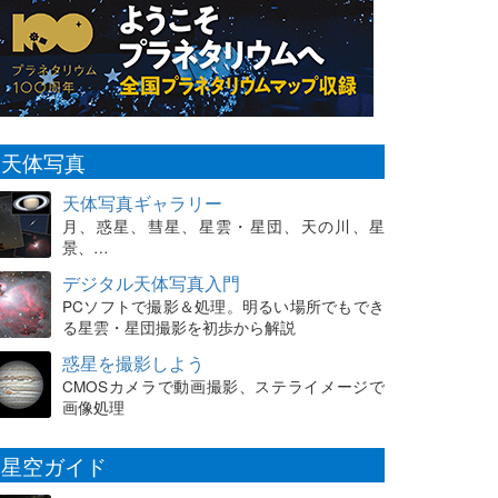
天体写真
天体写真ギャラリー
月、惑星、彗星、星雲・星団、天の川、星
景、…
デジタル天体写真入門
PCソフトで撮影＆処理。明るい場所でもでき
る星雲・星団撮影を初歩から解説
惑星を撮影しよう
CMOSカメラで動画撮影、ステライメージで
画像処理
星空ガイド