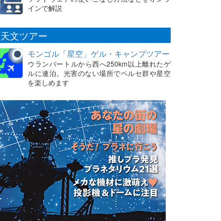
インで解説
天文ツアー
モンゴル「星空」ゲル・キャンプツアー
ウランバートルから西へ250km以上離れたゲ
ルに連泊。光害のない場所でペルセ群や星空
を楽しめます