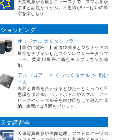
天文現象から最新ニュースまで、スマホをか
ざすと話題がうかぶ。不思議がいっぱいの星
空を楽しもう
ショッピング
オリジナル 天文タンブラー
【星空に乾杯！】黄道12星座とマウナケアの
星空をデザインしたステンレスサーモタンブ
ラー。黄道12星座に新色モカブラウンが追
加。
アストロアーツ くっつくタオル 〜 包む
ーん
表面と裏面を合わせるとぴたっとくっつく不
思議なタオル。ペットボトルやスマホ、アイ
ピースやケーブル等を結び目なしで包んで収
納。表面には月面をプリント。
天文講習会
天体写真撮影や画像処理、アストロアーツの
ソフトウェアの使いこなし方法などをオンラ