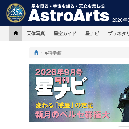
2026年
Home
天体写真
星空ガイド
星ナビ
プラネタ
ト
科学館
ッ
プ
AstroArts