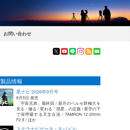
お問い合わせ
製品情報
星ナビ 2026年9月号
8月5日 発売
「宇宙兄弟」最終回 / 新月のペルセ群極大を
見る・撮る / 変わる「惑星」の定義 / 星空の下
で深呼吸する天文台浴 / TAMRON 12-20mm
F2.8 / ほか
ステラナビゲータ・モバイル