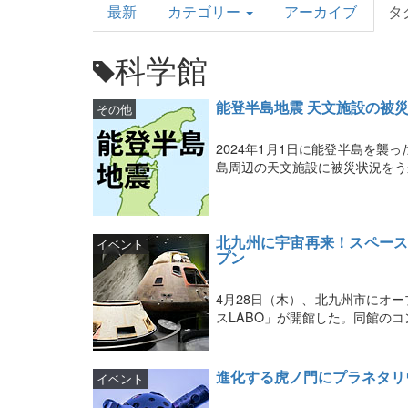
最新
カテゴリー
アーカイブ
タ
Topics
科学館
能登半島地震 天文施設の被
その他
2024年1月1日に能登半島を
島周辺の天文施設に被災状況をう
北九州に宇宙再来！スペース
イベント
プン
4月28日（木）、北九州市にオ
スLABO」が開館した。同館の
進化する虎ノ門にプラネタリ
イベント