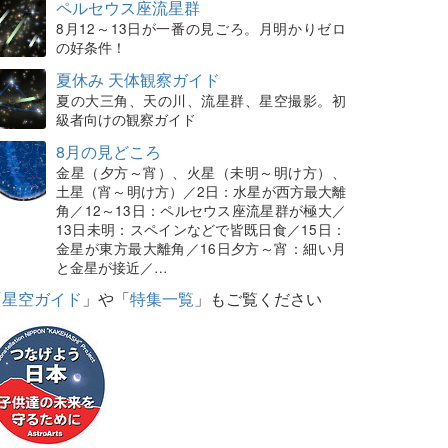
ペルセウス座流星群
8月12～13日が一番の見ごろ。月明かりゼロ
の好条件！
夏休み 天体観察ガイド
夏の大三角、天の川、流星群、星空撮影。初
級者向けの観察ガイド
8月の見どころ
金星（夕方～宵）、火星（未明～明け方）、
土星（宵～明け方）／2日：水星が西方最大離
角／12～13日：ペルセウス座流星群が極大／
13日未明：スペインなどで皆既日食／15日：
金星が東方最大離角／16日夕方～宵：細い月
と金星が接近／…
「
星空ガイド
」や「
特集一覧
」もご覧ください