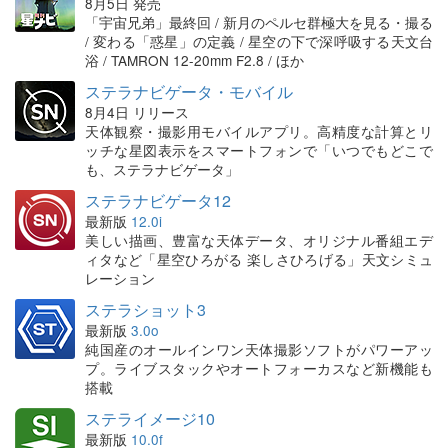
8月5日 発売
「宇宙兄弟」最終回 / 新月のペルセ群極大を見る・撮る
/ 変わる「惑星」の定義 / 星空の下で深呼吸する天文台
浴 / TAMRON 12-20mm F2.8 / ほか
ステラナビゲータ・モバイル
8月4日 リリース
天体観察・撮影用モバイルアプリ。高精度な計算とリ
ッチな星図表示をスマートフォンで「いつでもどこで
も、ステラナビゲータ」
ステラナビゲータ12
最新版
12.0i
美しい描画、豊富な天体データ、オリジナル番組エデ
ィタなど「星空ひろがる 楽しさひろげる」天文シミュ
レーション
ステラショット3
最新版
3.0o
純国産のオールインワン天体撮影ソフトがパワーアッ
プ。ライブスタックやオートフォーカスなど新機能も
搭載
ステライメージ10
最新版
10.0f