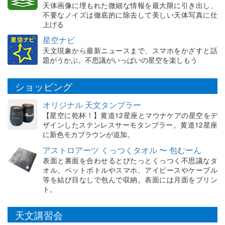
天体画像に埋もれた微細な情報を最大限に引き出し、
不要なノイズは徹底的に除去して美しい天体写真に仕
上げる
星空ナビ
天文現象から最新ニュースまで、スマホをかざすと話
題がうかぶ。不思議がいっぱいの星空を楽しもう
ショッピング
オリジナル 天文タンブラー
【星空に乾杯！】黄道12星座とマウナケアの星空をデ
ザインしたステンレスサーモタンブラー。黄道12星座
に新色モカブラウンが追加。
アストロアーツ くっつくタオル 〜 包むーん
表面と裏面を合わせるとぴたっとくっつく不思議なタ
オル。ペットボトルやスマホ、アイピースやケーブル
等を結び目なしで包んで収納。表面には月面をプリン
ト。
天文講習会