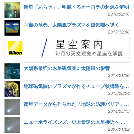
衛星「あらせ」、明滅するオーロラの起源を解明
2018/02/16
宇宙の竜巻、太陽風プラズマを磁気圏へ導く
2017/12/06
太陽系最強の木星磁気圏に太陽風の影響
2017/01/26
地球磁気圏にプラズマが作るチューブ状構造を初検出
2015/06/04
衛星データから作られた「地球の防護バリア」磁気圏のモデル
2014/05/13
ニューホライズンズ、史上最速の木星接近へ 観測にも期待
2007/01/22