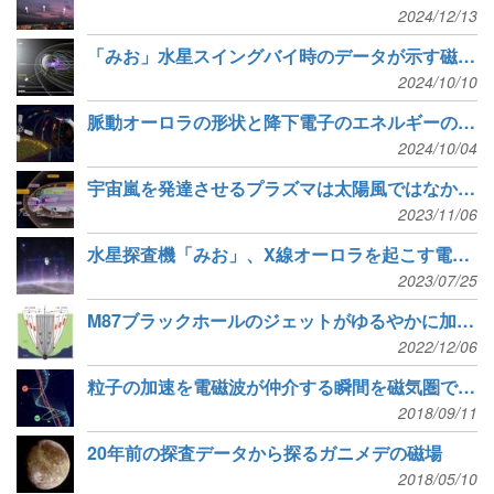
2024/12/13
「みお」水星スイングバイ時のデータが示す磁気圏の様相
2024/10/10
脈動オーロラの形状と降下電子のエネルギーの関係を解明する観測に成功
2024/10/04
宇宙嵐を発達させるプラズマは太陽風ではなかった
2023/11/06
水星探査機「みお」、X線オーロラを起こす電子を観測
2023/07/25
M87ブラックホールのジェットがゆるやかに加速する仕組み
2022/12/06
粒子の加速を電磁波が仲介する瞬間を磁気圏で初検出
2018/09/11
20年前の探査データから探るガニメデの磁場
2018/05/10