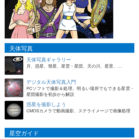
天体写真
天体写真ギャラリー
月、惑星、彗星、星雲・星団、天の川、星景、…
デジタル天体写真入門
PCソフトで撮影＆処理。明るい場所でもできる星雲・
星団撮影を初歩から解説
惑星を撮影しよう
CMOSカメラで動画撮影、ステライメージで画像処理
星空ガイド