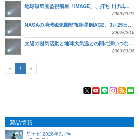
地球磁気圏監視衛星「IMAGE」、打ち上げ成功 (FLORIDA)
2000/03/27
NASAの地球磁気圏監視衛星IMAGE、3月25日打ち上げへ (CNN)
2000/03/16
太陽の磁気活動と地球大気温との間に深いつながり (SpaceDaily)
2000/03/08
«
1
»
製品情報
星ナビ 2026年9月号