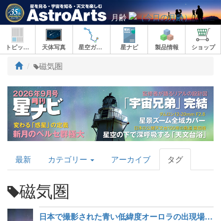
月齢
トピックス
天体写真
星空ガイド
星ナビ
製品情報
ショップ
ト
磁気圏
ッ
プ
AstroArts
最新
カテゴリー
アーカイブ
タグ
Topics
磁気圏
日本で撮影された青い低緯度オーロラの出現場所を推定