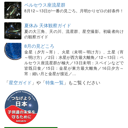
ペルセウス座流星群
8月12～13日が一番の見ごろ。月明かりゼロの好条件！
夏休み 天体観察ガイド
夏の大三角、天の川、流星群、星空撮影。初級者向け
の観察ガイド
8月の見どころ
金星（夕方～宵）、火星（未明～明け方）、土星（宵
～明け方）／2日：水星が西方最大離角／12～13日：ペ
ルセウス座流星群が極大／13日未明：スペインなどで
皆既日食／15日：金星が東方最大離角／16日夕方～
宵：細い月と金星が接近／…
「
星空ガイド
」や「
特集一覧
」もご覧ください