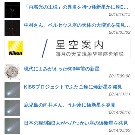
「再増光の王様」の異名を持つ矮新星かに座EG星、22年ぶりのアウトバースト
2018/10/15
中村さん、ペルセウス座の天体の大増光を発見、肉眼等級に
2018/05/02
現代によみがえった600年前の新星
2017/09/06
KISSプロジェクトでふたご座に矮新星を発見
2014/11/11
鹿児島の向井さん、うお座に矮新星を発見
2014/08/18
日本の観測家3人がへびつかい座の矮新星を発見
2014/05/09