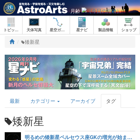
月齢
トピックス
天体写真
星空ガイド
星ナビ
製品情報
ショップ
ト
矮新星
ッ
プ
AstroArts
最新
カテゴリー
アーカイブ
タグ
Topics
矮新星
明るめの矮新星ペルセウス座GKの増光が始まった