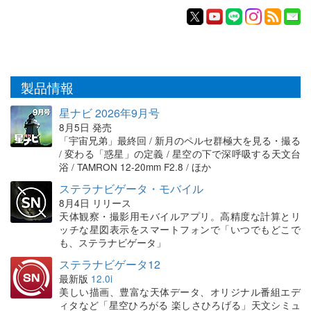
製品情報
星ナビ 2026年9月号
8月5日 発売
「宇宙兄弟」最終回 / 新月のペルセ群極大を見る・撮る
/ 変わる「惑星」の定義 / 星空の下で深呼吸する天文台
浴 / TAMRON 12-20mm F2.8 / ほか
ステラナビゲータ・モバイル
8月4日 リリース
天体観察・撮影用モバイルアプリ。高精度な計算とリ
ッチな星図表示をスマートフォンで「いつでもどこで
も、ステラナビゲータ」
ステラナビゲータ12
最新版
12.0i
美しい描画、豊富な天体データ、オリジナル番組エデ
ィタなど「星空ひろがる 楽しさひろげる」天文シミュ