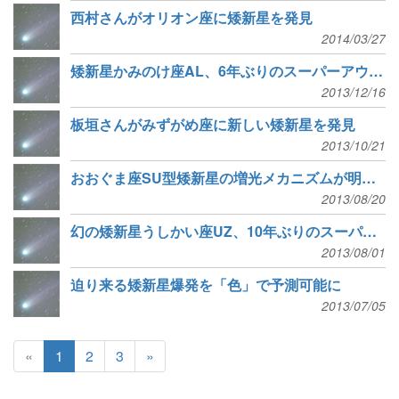
西村さんがオリオン座に矮新星を発見
2014/03/27
矮新星かみのけ座AL、6年ぶりのスーパーアウトバースト
2013/12/16
板垣さんがみずがめ座に新しい矮新星を発見
2013/10/21
おおぐま座SU型矮新星の増光メカニズムが明らかに
2013/08/20
幻の矮新星うしかい座UZ、10年ぶりのスーパーアウトバースト
2013/08/01
迫り来る矮新星爆発を「色」で予測可能に
2013/07/05
«
1
2
3
»