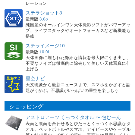
レーション
ステラショット3
最新版
3.0o
純国産のオールインワン天体撮影ソフトがパワーアッ
プ。ライブスタックやオートフォーカスなど新機能も
搭載
ステライメージ10
最新版
10.0f
天体画像に埋もれた微細な情報を最大限に引き出し、
不要なノイズは徹底的に除去して美しい天体写真に仕
上げる
星空ナビ
天文現象から最新ニュースまで、スマホをかざすと話
題がうかぶ。不思議がいっぱいの星空を楽しもう
ショッピング
アストロアーツ くっつくタオル 〜 包むーん
表面と裏面を合わせるとぴたっとくっつく不思議なタ
オル。ペットボトルやスマホ、アイピースやケーブル
等を結び目なしで包んで収納。表面には月面をプリン