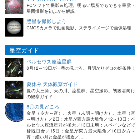
PCソフトで撮影＆処理。明るい場所でもできる星雲・
星団撮影を初歩から解説
惑星を撮影しよう
CMOSカメラで動画撮影、ステライメージで画像処理
星空ガイド
ペルセウス座流星群
8月12～13日が一番の見ごろ。月明かりゼロの好条件！
夏休み 天体観察ガイド
夏の大三角、天の川、流星群、星空撮影。初級者向け
の観察ガイド
8月の見どころ
金星（夕方～宵）、火星（未明～明け方）、土星（宵
～明け方）／2日：水星が西方最大離角／12～13日：ペ
ルセウス座流星群が極大／13日未明：スペインなどで
皆既日食／15日：金星が東方最大離角／16日夕方～
宵：細い月と金星が接近／…