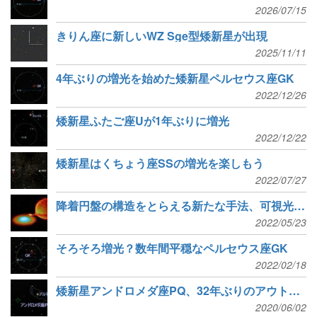
2026/07/15
きりん座に新しいWZ Sge型矮新星が出現
2025/11/11
4年ぶりの増光を始めた矮新星ペルセウス座GK
2022/12/26
矮新星ふたご座Uが1年ぶりに増光
2022/12/22
矮新星はくちょう座SSの増光を楽しもう
2022/07/27
降着円盤の構造をとらえる新たな手法、可視光線とX線の高速同時観測
2022/05/23
そろそろ増光？数年間平穏なペルセウス座GK
2022/02/18
矮新星アンドロメダ座PQ、32年ぶりのアウトバースト
2020/06/02