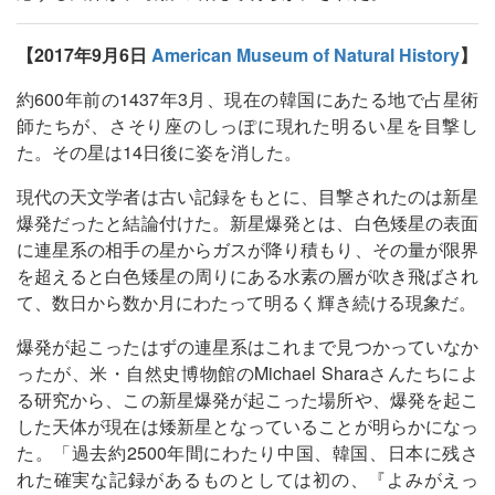
【2017年9月6日
American Museum of Natural History
】
約600年前の1437年3月、現在の韓国にあたる地で占星術
師たちが、さそり座のしっぽに現れた明るい星を目撃し
た。その星は14日後に姿を消した。
現代の天文学者は古い記録をもとに、目撃されたのは新星
爆発だったと結論付けた。新星爆発とは、白色矮星の表面
に連星系の相手の星からガスが降り積もり、その量が限界
を超えると白色矮星の周りにある水素の層が吹き飛ばされ
て、数日から数か月にわたって明るく輝き続ける現象だ。
爆発が起こったはずの連星系はこれまで見つかっていなか
ったが、米・自然史博物館のMichael Sharaさんたちによ
る研究から、この新星爆発が起こった場所や、爆発を起こ
した天体が現在は矮新星となっていることが明らかになっ
た。「過去約2500年間にわたり中国、韓国、日本に残さ
れた確実な記録があるものとしては初の、『よみがえっ