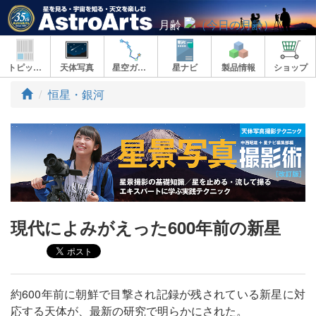
月齢
トピックス
天体写真
星空ガイド
星ナビ
製品情報
ショップ
ト
恒星・銀河
ッ
プ
現代によみがえった600年前の新星
約600年前に朝鮮で目撃され記録が残されている新星に対
応する天体が、最新の研究で明らかにされた。