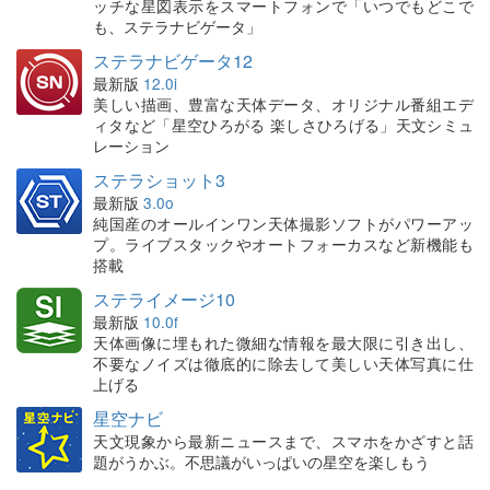
ッチな星図表示をスマートフォンで「いつでもどこで
も、ステラナビゲータ」
ステラナビゲータ12
最新版
12.0i
美しい描画、豊富な天体データ、オリジナル番組エデ
ィタなど「星空ひろがる 楽しさひろげる」天文シミュ
レーション
ステラショット3
最新版
3.0o
純国産のオールインワン天体撮影ソフトがパワーアッ
プ。ライブスタックやオートフォーカスなど新機能も
搭載
ステライメージ10
最新版
10.0f
天体画像に埋もれた微細な情報を最大限に引き出し、
不要なノイズは徹底的に除去して美しい天体写真に仕
上げる
星空ナビ
天文現象から最新ニュースまで、スマホをかざすと話
題がうかぶ。不思議がいっぱいの星空を楽しもう