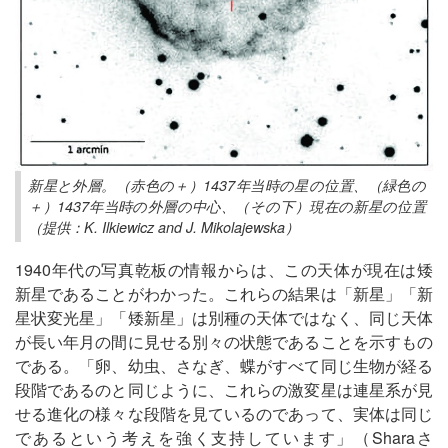
新星と外層。（赤色の＋）1437年当時の星の位置、（緑色の
＋）1437年当時の外層の中心、（その下）現在の新星の位置
（提供：K. Ilkiewicz and J. Mikolajewska）
1940年代の写真乾板の情報からは、この天体が現在は矮
新星であることがわかった。これらの結果は「新星」「新
星状変光星」「矮新星」は別種の天体ではなく、同じ天体
が長い年月の間に見せる別々の状態であることを示すもの
である。「卵、幼虫、さなぎ、蝶がすべて同じ生物が経る
段階であるのと同じように、これらの激変星は連星系が見
せる進化の様々な段階を見ているのであって、実体は同じ
であるという考えを強く支持しています」（Sharaさ