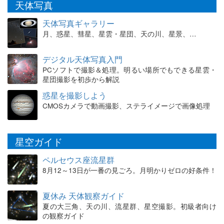
天体写真
天体写真ギャラリー
月、惑星、彗星、星雲・星団、天の川、星景、…
デジタル天体写真入門
PCソフトで撮影＆処理。明るい場所でもできる星雲・
星団撮影を初歩から解説
惑星を撮影しよう
CMOSカメラで動画撮影、ステライメージで画像処理
星空ガイド
ペルセウス座流星群
8月12～13日が一番の見ごろ。月明かりゼロの好条件！
夏休み 天体観察ガイド
夏の大三角、天の川、流星群、星空撮影。初級者向け
の観察ガイド