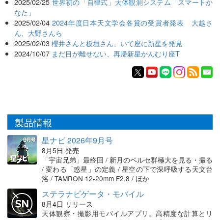
2025/02/25
世界初の「自律式」天体観測システム「スマートか
なた」
2025/02/04
2024年度日本天文学会各賞の受賞者発表 大越さ
ん、大野さんら
2025/02/03
櫻井さんと板垣さん、いて座に新星を発見
2024/10/07
まだ目が離せない、再帰新星かんむり座T
製品情報
星ナビ 2026年9月号
8月5日 発売
「宇宙兄弟」最終回 / 新月のペルセ群極大を見る・撮る
/ 変わる「惑星」の定義 / 星空の下で深呼吸する天文台
浴 / TAMRON 12-20mm F2.8 / ほか
ステラナビゲータ・モバイル
8月4日 リリース
天体観察・撮影用モバイルアプリ。高精度な計算とリ