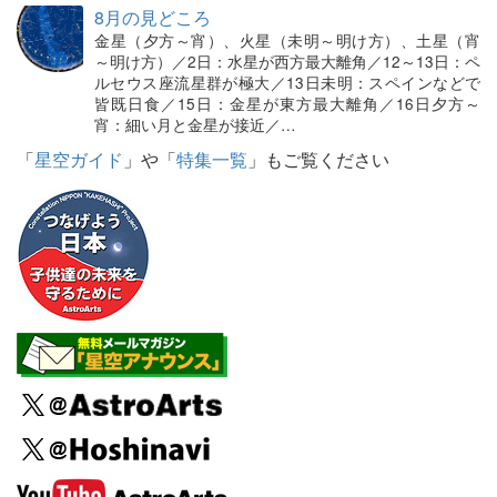
8月の見どころ
金星（夕方～宵）、火星（未明～明け方）、土星（宵
～明け方）／2日：水星が西方最大離角／12～13日：ペ
ルセウス座流星群が極大／13日未明：スペインなどで
皆既日食／15日：金星が東方最大離角／16日夕方～
宵：細い月と金星が接近／…
「
星空ガイド
」や「
特集一覧
」もご覧ください