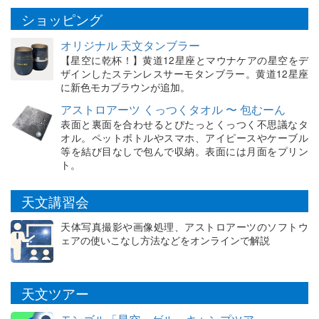
ショッピング
オリジナル 天文タンブラー
【星空に乾杯！】黄道12星座とマウナケアの星空をデ
ザインしたステンレスサーモタンブラー。黄道12星座
に新色モカブラウンが追加。
アストロアーツ くっつくタオル 〜 包むーん
表面と裏面を合わせるとぴたっとくっつく不思議なタ
オル。ペットボトルやスマホ、アイピースやケーブル
等を結び目なしで包んで収納。表面には月面をプリン
ト。
天文講習会
天体写真撮影や画像処理、アストロアーツのソフトウ
ェアの使いこなし方法などをオンラインで解説
天文ツアー