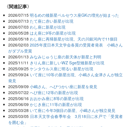
関連記事
2026/07/15
明るめの矮新星ペルセウス座GKの増光が始まった
2026/07/13
たて座に赤い新星が出現
2026/07/03
わし座に新星が出現
2026/05/28
はえ座に9等の新星が出現
2026/05/18
わし座に再帰新星が出現、天の川銀河内で11個目
2026/02/03
2025年度日本天文学会各賞の受賞者発表 小嶋さん
がダブル受賞
2026/01/13
みなみじゅうじ座の新天体が新星と判明
2025/11/11
きりん座に新しいWZ Sge型矮新星が出現
2025/09/25
ケンタウルス座に明るい新星が出現
2025/09/24
いて座に10等の新星出現、小嶋さん金津さんが独立
発見
2025/09/09
小嶋さん、へびつかい座に新星を発見
2025/07/22
へび座に12等の新星が出現
2025/06/16
おおかみ座に8等の新星が出現
2025/06/09
かじき座に11等の新星が出現
2025/03/28
いて座に今年3個目の新星、小嶋さんが独立発見
2025/03/05
日本天文学会春季年会 3月18日に水戸で「受賞者
を囲む会」