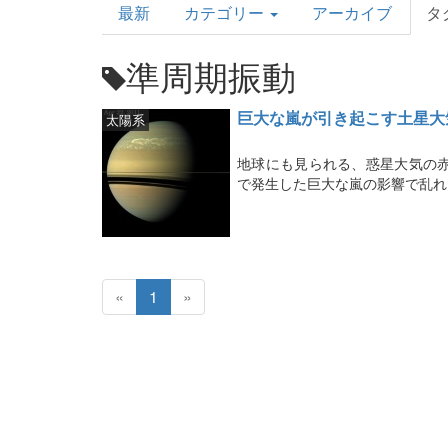
最新
カテゴリー
アーカイブ
タ
Topics
準周期振動
巨大な嵐が引き起こす土星大
太陽系
地球にも見られる、惑星大気の
で発生した巨大な嵐の影響で乱れ
«
1
»