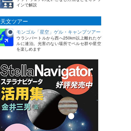
インで解説
天文ツアー
モンゴル「星空」ゲル・キャンプツアー
ウランバートルから西へ250km以上離れたゲ
ルに連泊。光害のない場所でペルセ群や星空
を楽しめます