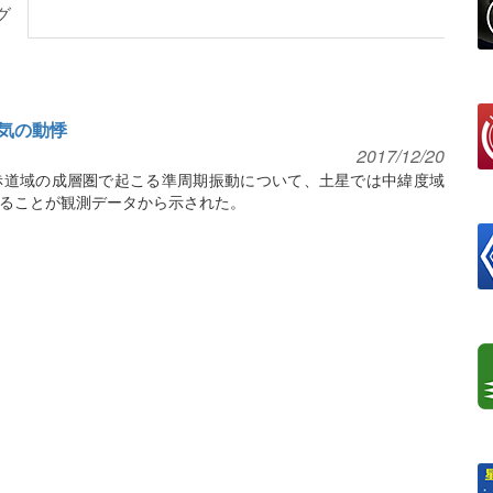
グ
気の動悸
2017/12/20
赤道域の成層圏で起こる準周期振動について、土星では中緯度域
ることが観測データから示された。