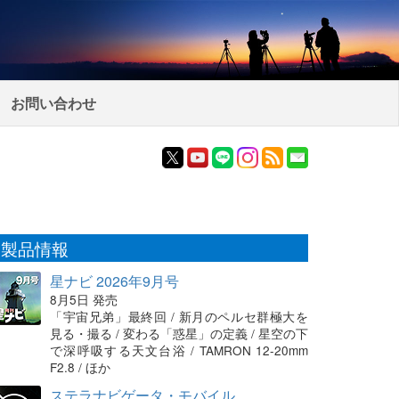
お問い合わせ
製品情報
星ナビ 2026年9月号
8月5日 発売
「宇宙兄弟」最終回 / 新月のペルセ群極大を
見る・撮る / 変わる「惑星」の定義 / 星空の下
で深呼吸する天文台浴 / TAMRON 12-20mm
F2.8 / ほか
ステラナビゲータ・モバイル