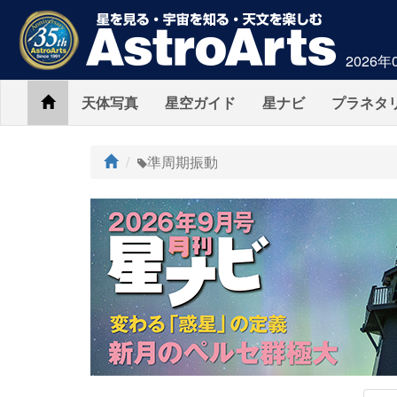
2026年
Home
天体写真
星空ガイド
星ナビ
プラネタ
ト
準周期振動
ッ
プ
AstroArts