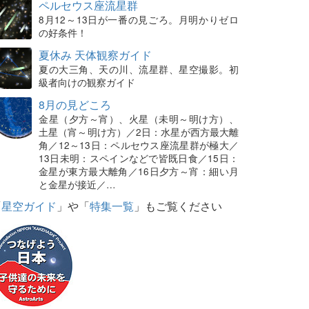
ペルセウス座流星群
8月12～13日が一番の見ごろ。月明かりゼロ
の好条件！
夏休み 天体観察ガイド
夏の大三角、天の川、流星群、星空撮影。初
級者向けの観察ガイド
8月の見どころ
金星（夕方～宵）、火星（未明～明け方）、
土星（宵～明け方）／2日：水星が西方最大離
角／12～13日：ペルセウス座流星群が極大／
13日未明：スペインなどで皆既日食／15日：
金星が東方最大離角／16日夕方～宵：細い月
と金星が接近／…
「
星空ガイド
」や「
特集一覧
」もご覧ください