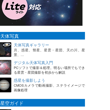
天体写真
天体写真ギャラリー
月、惑星、彗星、星雲・星団、天の川、星
景、…
デジタル天体写真入門
PCソフトで撮影＆処理。明るい場所でもでき
る星雲・星団撮影を初歩から解説
惑星を撮影しよう
CMOSカメラで動画撮影、ステライメージで
画像処理
星空ガイド