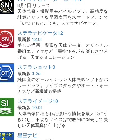
8月4日 リリース
天体観察・撮影用モバイルアプリ。高精度な
計算とリッチな星図表示をスマートフォンで
「いつでもどこでも、ステラナビゲータ」
ステラナビゲータ12
最新版
12.0i
美しい描画、豊富な天体データ、オリジナル
番組エディタなど「星空ひろがる 楽しさひろ
げる」天文シミュレーション
ステラショット3
最新版
3.0o
純国産のオールインワン天体撮影ソフトがパ
ワーアップ。ライブスタックやオートフォー
カスなど新機能も搭載
ステライメージ10
最新版
10.0f
天体画像に埋もれた微細な情報を最大限に引
き出し、不要なノイズは徹底的に除去して美
しい天体写真に仕上げる
星空ナビ