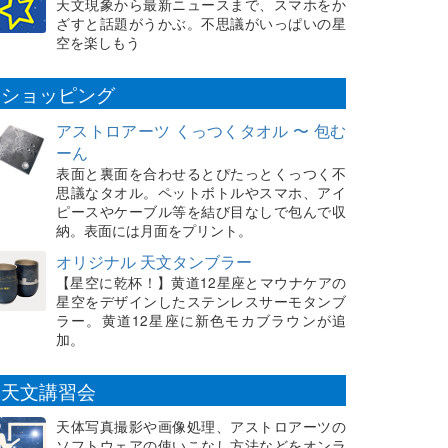
天文現象から最新ニュースまで、スマホをか
ざすと話題がうかぶ。不思議がいっぱいの星
空を楽しもう
ショッピング
アストロアーツ くっつくタオル 〜 包む
ーん
表面と裏面を合わせるとぴたっとくっつく不
思議なタオル。ペットボトルやスマホ、アイ
ピースやケーブル等を結び目なしで包んで収
納。表面には月面をプリント。
オリジナル 天文タンブラー
【星空に乾杯！】黄道12星座とマウナケアの
星空をデザインしたステンレスサーモタンブ
ラー。黄道12星座に新色モカブラウンが追
加。
天文講習会
天体写真撮影や画像処理、アストロアーツの
ソフトウェアの使いこなし方法などをオンラ