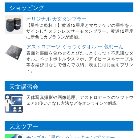
ショッピング
オリジナル 天文タンブラー
【星空に乾杯！】黄道12星座とマウナケアの星空をデ
ザインしたステンレスサーモタンブラー。黄道12星座
に新色モカブラウンが追加。
アストロアーツ くっつくタオル 〜 包むーん
表面と裏面を合わせるとぴたっとくっつく不思議なタ
オル。ペットボトルやスマホ、アイピースやケーブル
等を結び目なしで包んで収納。表面には月面をプリン
ト。
天文講習会
天体写真撮影や画像処理、アストロアーツのソフトウ
ェアの使いこなし方法などをオンラインで解説
天文ツアー
モンゴル「星空」ゲル・キャンプツアー