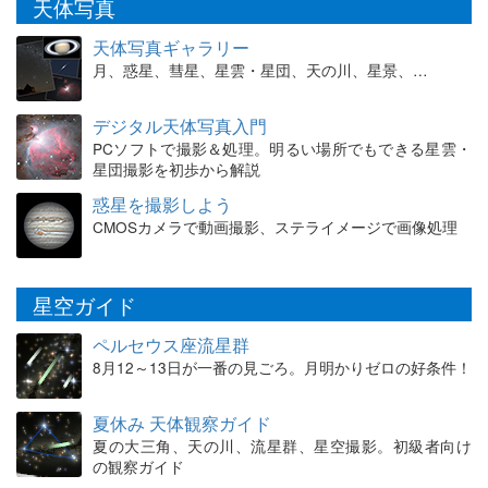
天体写真
天体写真ギャラリー
月、惑星、彗星、星雲・星団、天の川、星景、…
デジタル天体写真入門
PCソフトで撮影＆処理。明るい場所でもできる星雲・
星団撮影を初歩から解説
惑星を撮影しよう
CMOSカメラで動画撮影、ステライメージで画像処理
星空ガイド
ペルセウス座流星群
8月12～13日が一番の見ごろ。月明かりゼロの好条件！
夏休み 天体観察ガイド
夏の大三角、天の川、流星群、星空撮影。初級者向け
の観察ガイド