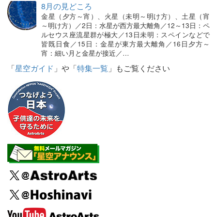
8月の見どころ
金星（夕方～宵）、火星（未明～明け方）、土星（宵
～明け方）／2日：水星が西方最大離角／12～13日：ペ
ルセウス座流星群が極大／13日未明：スペインなどで
皆既日食／15日：金星が東方最大離角／16日夕方～
宵：細い月と金星が接近／…
「
星空ガイド
」や「
特集一覧
」もご覧ください