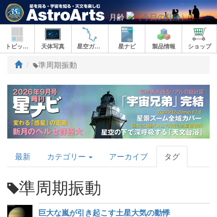
月齢
トピックス
天体写真
星空ガイド
星ナビ
製品情報
ショップ
ト
準周期振動
ッ
プ
AstroArts
最新
カテゴリー
アーカイブ
タグ
Topics
準周期振動
巨大な嵐が引き起こす土星大気の動悸