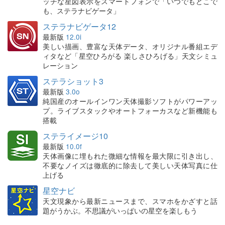
ッチな星図表示をスマートフォンで「いつでもどこで
も、ステラナビゲータ」
ステラナビゲータ12
最新版
12.0i
美しい描画、豊富な天体データ、オリジナル番組エデ
ィタなど「星空ひろがる 楽しさひろげる」天文シミュ
レーション
ステラショット3
最新版
3.0o
純国産のオールインワン天体撮影ソフトがパワーアッ
プ。ライブスタックやオートフォーカスなど新機能も
搭載
ステライメージ10
最新版
10.0f
天体画像に埋もれた微細な情報を最大限に引き出し、
不要なノイズは徹底的に除去して美しい天体写真に仕
上げる
星空ナビ
天文現象から最新ニュースまで、スマホをかざすと話
題がうかぶ。不思議がいっぱいの星空を楽しもう