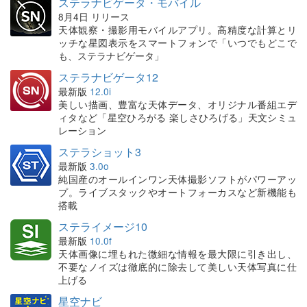
ステラナビゲータ・モバイル
8月4日 リリース
天体観察・撮影用モバイルアプリ。高精度な計算とリ
ッチな星図表示をスマートフォンで「いつでもどこで
も、ステラナビゲータ」
ステラナビゲータ12
最新版
12.0i
美しい描画、豊富な天体データ、オリジナル番組エデ
ィタなど「星空ひろがる 楽しさひろげる」天文シミュ
レーション
ステラショット3
最新版
3.0o
純国産のオールインワン天体撮影ソフトがパワーアッ
プ。ライブスタックやオートフォーカスなど新機能も
搭載
ステライメージ10
最新版
10.0f
天体画像に埋もれた微細な情報を最大限に引き出し、
不要なノイズは徹底的に除去して美しい天体写真に仕
上げる
星空ナビ