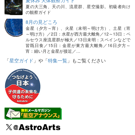
夏休み 天体観察ガイド
夏の大三角、天の川、流星群、星空撮影。初級者向け
の観察ガイド
8月の見どころ
金星（夕方～宵）、火星（未明～明け方）、土星（宵
～明け方）／2日：水星が西方最大離角／12～13日：ペ
ルセウス座流星群が極大／13日未明：スペインなどで
皆既日食／15日：金星が東方最大離角／16日夕方～
宵：細い月と金星が接近／…
「
星空ガイド
」や「
特集一覧
」もご覧ください