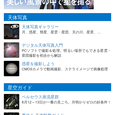
天体写真
天体写真ギャラリー
月、惑星、彗星、星雲・星団、天の川、星景、…
デジタル天体写真入門
PCソフトで撮影＆処理。明るい場所でもできる星雲・
星団撮影を初歩から解説
惑星を撮影しよう
CMOSカメラで動画撮影、ステライメージで画像処理
星空ガイド
ペルセウス座流星群
8月12～13日が一番の見ごろ。月明かりゼロの好条件！