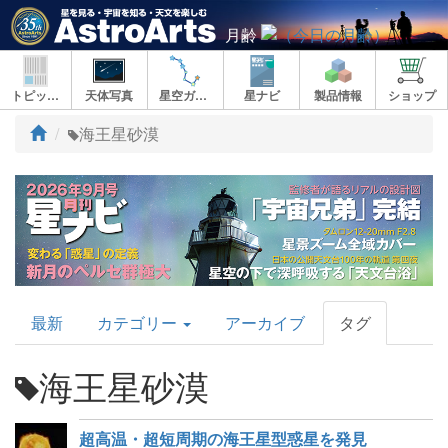
月齢
トピックス
天体写真
星空ガイド
星ナビ
製品情報
ショップ
ト
海王星砂漠
ッ
プ
AstroArts
最新
カテゴリー
アーカイブ
タグ
Topics
海王星砂漠
超高温・超短周期の海王星型惑星を発見