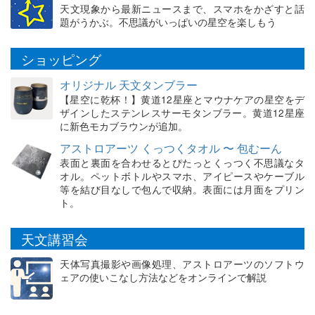
天文現象から最新ニュースまで、スマホをかざすと話
題がうかぶ。不思議がいっぱいの星空を楽しもう
ショッピング
オリジナル 天文タンブラー
【星空に乾杯！】黄道12星座とマウナケアの星空をデ
ザインしたステンレスサーモタンブラー。黄道12星座
に新色モカブラウンが追加。
アストロアーツ くっつくタオル 〜 包むーん
表面と裏面を合わせるとぴたっとくっつく不思議なタ
オル。ペットボトルやスマホ、アイピースやケーブル
等を結び目なしで包んで収納。表面には月面をプリン
ト。
天文講習会
天体写真撮影や画像処理、アストロアーツのソフトウ
ェアの使いこなし方法などをオンラインで解説