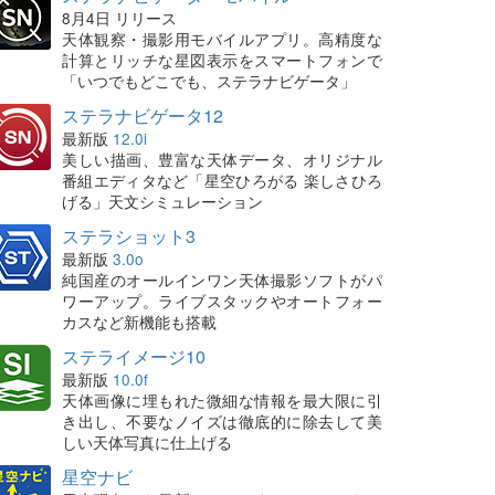
8月4日 リリース
天体観察・撮影用モバイルアプリ。高精度な
計算とリッチな星図表示をスマートフォンで
「いつでもどこでも、ステラナビゲータ」
ステラナビゲータ12
最新版
12.0i
美しい描画、豊富な天体データ、オリジナル
番組エディタなど「星空ひろがる 楽しさひろ
げる」天文シミュレーション
ステラショット3
最新版
3.0o
純国産のオールインワン天体撮影ソフトがパ
ワーアップ。ライブスタックやオートフォー
カスなど新機能も搭載
ステライメージ10
最新版
10.0f
天体画像に埋もれた微細な情報を最大限に引
き出し、不要なノイズは徹底的に除去して美
しい天体写真に仕上げる
星空ナビ