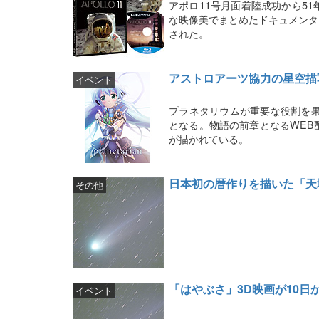
アポロ11号月面着陸成功から5
な映像美でまとめたドキュメンタリー
された。
アストロアーツ協力の星空描写 映
イベント
プラネタリウムが重要な役割を果たす
となる。物語の前章となるWEB
が描かれている。
日本初の暦作りを描いた「天
その他
「はやぶさ」3D映画が10日
イベント