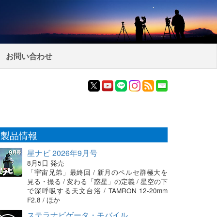
お問い合わせ
製品情報
星ナビ 2026年9月号
8月5日 発売
「宇宙兄弟」最終回 / 新月のペルセ群極大を
見る・撮る / 変わる「惑星」の定義 / 星空の下
で深呼吸する天文台浴 / TAMRON 12-20mm
F2.8 / ほか
ステラナビゲータ・モバイル