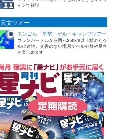
インで解説
天文ツアー
モンゴル「星空」ゲル・キャンプツアー
ウランバートルから西へ250km以上離れたゲ
ルに連泊。光害のない場所でペルセ群や星空
を楽しめます