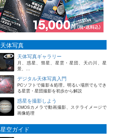
天体写真
天体写真ギャラリー
月、惑星、彗星、星雲・星団、天の川、星
景、…
デジタル天体写真入門
PCソフトで撮影＆処理。明るい場所でもでき
る星雲・星団撮影を初歩から解説
惑星を撮影しよう
CMOSカメラで動画撮影、ステライメージで
画像処理
星空ガイド