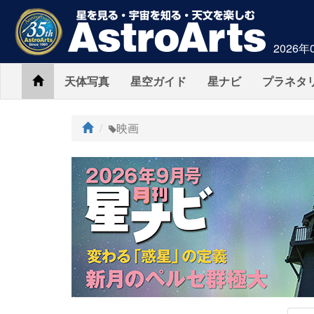
2026年
Home
天体写真
星空ガイド
星ナビ
プラネタ
ト
映画
ッ
プ
AstroArts