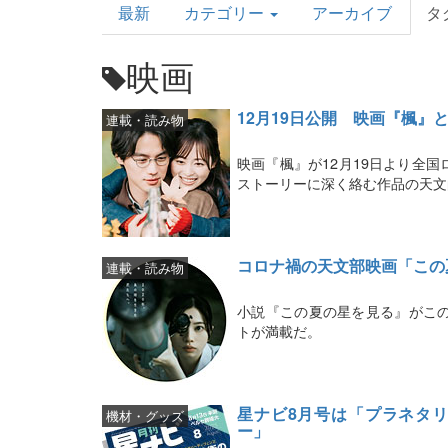
最新
カテゴリー
アーカイブ
タ
Topics
映画
12月19日公開 映画『楓』
連載・読み物
映画『楓』が12月19日より全
ストーリーに深く絡む作品の天文
コロナ禍の天文部映画「この
連載・読み物
小説『この夏の星を見る』がこ
トが満載だ。
星ナビ8月号は「プラネタ
機材・グッズ
ー」