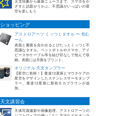
天文現象から最新ニュースまで、スマホをか
ざすと話題がうかぶ。不思議がいっぱいの星
空を楽しもう
ショッピング
アストロアーツ くっつくタオル 〜 包む
ーん
表面と裏面を合わせるとぴたっとくっつく不
思議なタオル。ペットボトルやスマホ、アイ
ピースやケーブル等を結び目なしで包んで収
納。表面には月面をプリント。
オリジナル 天文タンブラー
【星空に乾杯！】黄道12星座とマウナケアの
星空をデザインしたステンレスサーモタンブ
ラー。黄道12星座に新色モカブラウンが追
加。
天文講習会
天体写真撮影や画像処理、アストロアーツの
ソフトウェアの使いこなし方法などをオンラ