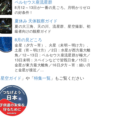
ペルセウス座流星群
8月12～13日が一番の見ごろ。月明かりゼロ
の好条件！
夏休み 天体観察ガイド
夏の大三角、天の川、流星群、星空撮影。初
級者向けの観察ガイド
8月の見どころ
金星（夕方～宵）、火星（未明～明け方）、
土星（宵～明け方）／2日：水星が西方最大離
角／12～13日：ペルセウス座流星群が極大／
13日未明：スペインなどで皆既日食／15日：
金星が東方最大離角／16日夕方～宵：細い月
と金星が接近／…
「
星空ガイド
」や「
特集一覧
」もご覧ください