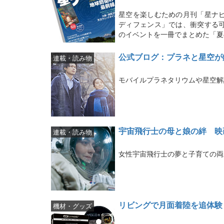
星空を楽しむための月刊「星ナビ
ディフェンス」では、衝突する
のイベントを一冊でまとめた「夏
公式ブログ：プラネと星空が
連載・読み物
モバイルプラネタリウムや星空解
宇宙飛行士の母と娘の絆 映
連載・読み物
女性宇宙飛行士の夢と子育ての両
リビングで月面着陸を追体験 
機材・グッズ