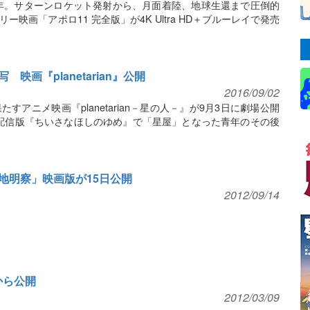
1年。サターンロケット発射から、月面着陸、地球生還まで圧倒的
映画「アポロ11 完全版」が4K Ultra HD＋ブルーレイで発売
画『planetarian』公開
2016/09/02
アニメ映画『planetarian－星の人－』が9月3日に劇場公開
配信版『ちいさなほしのゆめ』で「星屋」となった青年のその後
地明察」映画版が15日公開
2012/09/14
から公開
2012/03/09