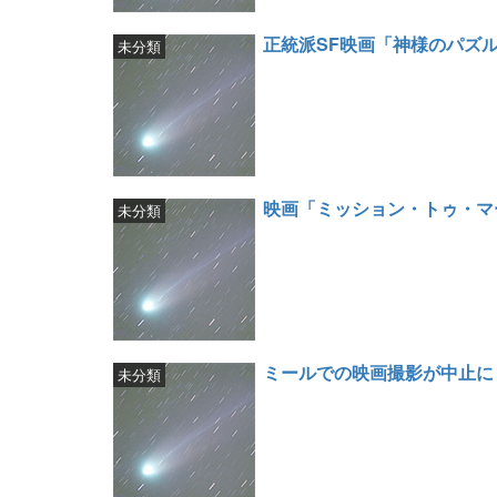
正統派SF映画「神様のパズ
未分類
映画「ミッション・トゥ・マ
未分類
ミールでの映画撮影が中止に (Sp
未分類