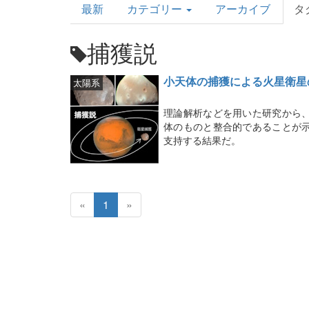
最新
カテゴリー
アーカイブ
タ
Topics
捕獲説
小天体の捕獲による火星衛星
太陽系
理論解析などを用いた研究から
体のものと整合的であることが
支持する結果だ。
«
1
»