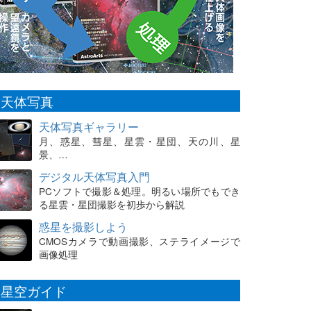
天体写真
天体写真ギャラリー
月、惑星、彗星、星雲・星団、天の川、星
景、…
デジタル天体写真入門
PCソフトで撮影＆処理。明るい場所でもでき
る星雲・星団撮影を初歩から解説
惑星を撮影しよう
CMOSカメラで動画撮影、ステライメージで
画像処理
星空ガイド