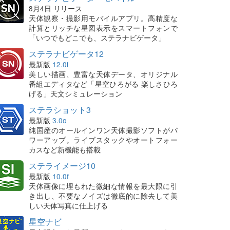
8月4日 リリース
天体観察・撮影用モバイルアプリ。高精度な
計算とリッチな星図表示をスマートフォンで
「いつでもどこでも、ステラナビゲータ」
ステラナビゲータ12
最新版
12.0i
美しい描画、豊富な天体データ、オリジナル
番組エディタなど「星空ひろがる 楽しさひろ
げる」天文シミュレーション
ステラショット3
最新版
3.0o
純国産のオールインワン天体撮影ソフトがパ
ワーアップ。ライブスタックやオートフォー
カスなど新機能も搭載
ステライメージ10
最新版
10.0f
天体画像に埋もれた微細な情報を最大限に引
き出し、不要なノイズは徹底的に除去して美
しい天体写真に仕上げる
星空ナビ