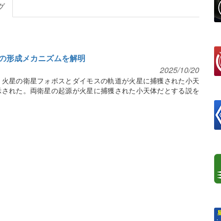
グ
の形成メカニズムを解明
2025/10/20
、火星の衛星フォボスとダイモスの軌道が火星に捕獲された小天
示された。両衛星の起源が火星に捕獲された小天体だとする説を