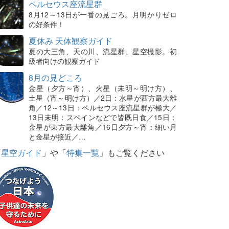
ペルセウス座流星群
8月12～13日が一番の見ごろ。月明かりゼロ
の好条件！
夏休み 天体観察ガイド
夏の大三角、天の川、流星群、星空撮影。初
級者向けの観察ガイド
8月の見どころ
金星（夕方～宵）、火星（未明～明け方）、
土星（宵～明け方）／2日：水星が西方最大離
角／12～13日：ペルセウス座流星群が極大／
13日未明：スペインなどで皆既日食／15日：
金星が東方最大離角／16日夕方～宵：細い月
と金星が接近／…
「
星空ガイド
」や「
特集一覧
」もご覧ください