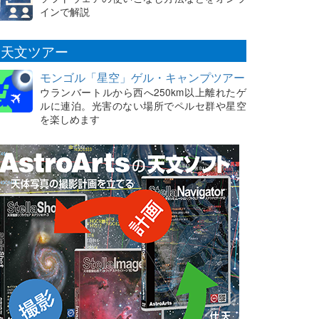
インで解説
天文ツアー
モンゴル「星空」ゲル・キャンプツアー
ウランバートルから西へ250km以上離れたゲ
ルに連泊。光害のない場所でペルセ群や星空
を楽しめます