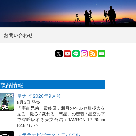
お問い合わせ
製品情報
星ナビ 2026年9月号
8月5日 発売
「宇宙兄弟」最終回 / 新月のペルセ群極大を
見る・撮る / 変わる「惑星」の定義 / 星空の下
で深呼吸する天文台浴 / TAMRON 12-20mm
F2.8 / ほか
ステラナビゲータ・モバイル