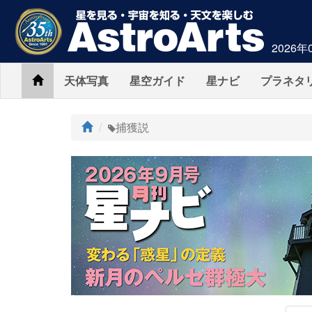
2026年
Home
天体写真
星空ガイド
星ナビ
プラネタ
ト
捕獲説
ッ
プ
AstroArts