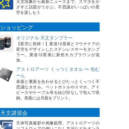
天文現象から最新ニュースまで、スマホをか
ざすと話題がうかぶ。不思議がいっぱいの星
空を楽しもう
ショッピング
オリジナル 天文タンブラー
【星空に乾杯！】黄道12星座とマウナケアの
星空をデザインしたステンレスサーモタンブ
ラー。黄道12星座に新色モカブラウンが追
加。
アストロアーツ くっつくタオル 〜 包む
ーん
表面と裏面を合わせるとぴたっとくっつく不
思議なタオル。ペットボトルやスマホ、アイ
ピースやケーブル等を結び目なしで包んで収
納。表面には月面をプリント。
天文講習会
天体写真撮影や画像処理、アストロアーツの
ソフトウェアの使いこなし方法などをオンラ