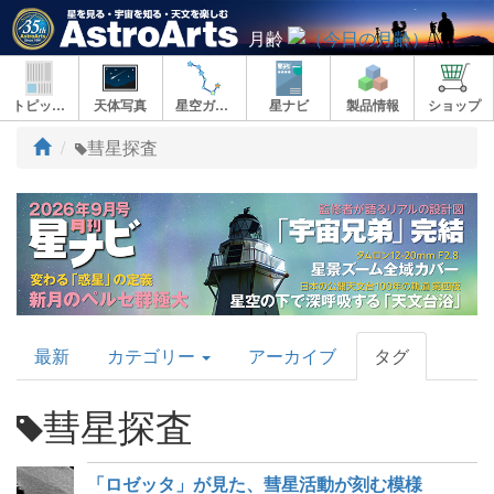
月齢
トピックス
天体写真
星空ガイド
星ナビ
製品情報
ショップ
ト
彗星探査
ッ
プ
AstroArts
最新
カテゴリー
アーカイブ
タグ
Topics
彗星探査
「ロゼッタ」が見た、彗星活動が刻む模様