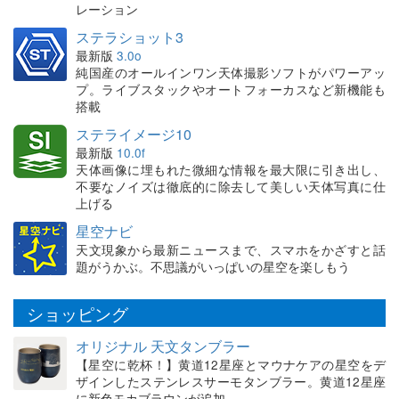
レーション
ステラショット3
最新版
3.0o
純国産のオールインワン天体撮影ソフトがパワーアッ
プ。ライブスタックやオートフォーカスなど新機能も
搭載
ステライメージ10
最新版
10.0f
天体画像に埋もれた微細な情報を最大限に引き出し、
不要なノイズは徹底的に除去して美しい天体写真に仕
上げる
星空ナビ
天文現象から最新ニュースまで、スマホをかざすと話
題がうかぶ。不思議がいっぱいの星空を楽しもう
ショッピング
オリジナル 天文タンブラー
【星空に乾杯！】黄道12星座とマウナケアの星空をデ
ザインしたステンレスサーモタンブラー。黄道12星座
に新色モカブラウンが追加。