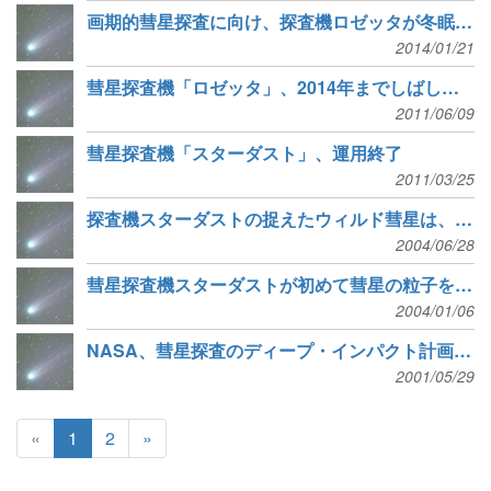
画期的彗星探査に向け、探査機ロゼッタが冬眠から復帰
2014/01/21
彗星探査機「ロゼッタ」、2014年までしばし冬眠へ
2011/06/09
彗星探査機「スターダスト」、運用終了
2011/03/25
探査機スターダストの捉えたウィルド彗星は、汚れた雪の塊ではない
2004/06/28
彗星探査機スターダストが初めて彗星の粒子を見事に採取
2004/01/06
NASA、彗星探査のディープ・インパクト計画にGOサイン！
2001/05/29
«
1
2
»