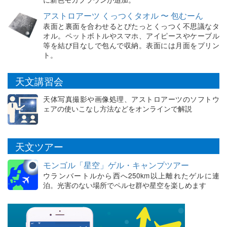
アストロアーツ くっつくタオル 〜 包むーん
表面と裏面を合わせるとぴたっとくっつく不思議なタ
オル。ペットボトルやスマホ、アイピースやケーブル
等を結び目なしで包んで収納。表面には月面をプリン
ト。
天文講習会
天体写真撮影や画像処理、アストロアーツのソフトウ
ェアの使いこなし方法などをオンラインで解説
天文ツアー
モンゴル「星空」ゲル・キャンプツアー
ウランバートルから西へ250km以上離れたゲルに連
泊。光害のない場所でペルセ群や星空を楽しめます