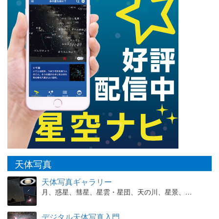
天体写真
天体写真ギャラリー
月、惑星、彗星、星雲・星団、天の川、星景、…
デジタル天体写真入門