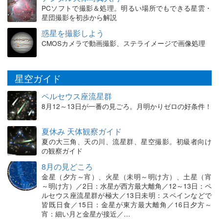
PCソフトで撮影＆処理。明るい場所でもできる星雲・
星団撮影を初歩から解説
惑星を撮影しよう
CMOSカメラで動画撮影、ステライメージで画像処理
星空ガイド
ペルセウス座流星群
8月12～13日が一番の見ごろ。月明かりゼロの好条件！
夏休み 天体観察ガイド
夏の大三角、天の川、流星群、星空撮影。初級者向け
の観察ガイド
8月の見どころ
金星（夕方～宵）、火星（未明～明け方）、土星（宵
～明け方）／2日：水星が西方最大離角／12～13日：ペ
ルセウス座流星群が極大／13日未明：スペインなどで
皆既日食／15日：金星が東方最大離角／16日夕方～
宵：細い月と金星が接近／…