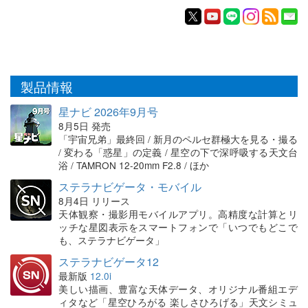
製品情報
星ナビ 2026年9月号
8月5日 発売
「宇宙兄弟」最終回 / 新月のペルセ群極大を見る・撮る
/ 変わる「惑星」の定義 / 星空の下で深呼吸する天文台
浴 / TAMRON 12-20mm F2.8 / ほか
ステラナビゲータ・モバイル
8月4日 リリース
天体観察・撮影用モバイルアプリ。高精度な計算とリ
ッチな星図表示をスマートフォンで「いつでもどこで
も、ステラナビゲータ」
ステラナビゲータ12
最新版
12.0i
美しい描画、豊富な天体データ、オリジナル番組エデ
ィタなど「星空ひろがる 楽しさひろげる」天文シミュ