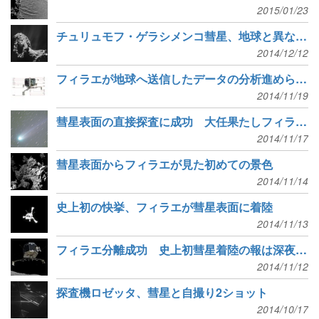
2015/01/23
チュリュモフ・ゲラシメンコ彗星、地球と異なる水の起源
2014/12/12
フィラエが地球へ送信したデータの分析進められる
2014/11/19
彗星表面の直接探査に成功 大任果たしフィラエ冬眠
2014/11/17
彗星表面からフィラエが見た初めての景色
2014/11/14
史上初の快挙、フィラエが彗星表面に着陸
2014/11/13
フィラエ分離成功 史上初彗星着陸の報は深夜1時ごろ
2014/11/12
探査機ロゼッタ、彗星と自撮り2ショット
2014/10/17