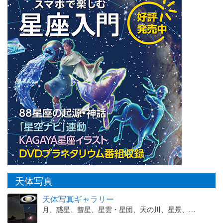
天体写真
天体写真ギャラリー
月、惑星、彗星、星雲・星団、天の川、星景、…