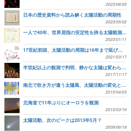
2023/06/05
日本の歴史資料から読み解く太陽活動の周期性
2023/05/02
一人で40年、世界屈指の安定性を誇る太陽観測記録
2023/01/11
17世紀初頭、太陽活動の周期は16年まで延びていた
2021/03/17
半世紀以上の観測で判明、静かな太陽は変わらない
2017/11/17
南北で吹き方が違う太陽風、太陽活動の変化と関連
2015/04/03
北海道で11年ぶりにオーロラを観測
2015/03/19
太陽活動、次のピークは2013年5月？
2009/06/18