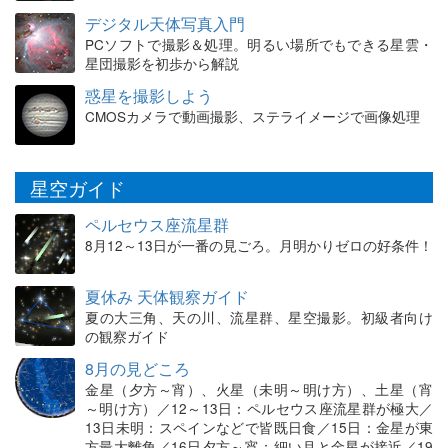
デジタル天体写真入門
PCソフトで撮影＆処理。明るい場所でもできる星雲・
星団撮影を初歩から解説
惑星を撮影しよう
CMOSカメラで動画撮影、ステライメージで画像処理
星空ガイド
ペルセウス座流星群
8月12～13日が一番の見ごろ。月明かりゼロの好条件！
夏休み 天体観察ガイド
夏の大三角、天の川、流星群、星空撮影。初級者向け
の観察ガイド
8月の見どころ
金星（夕方～宵）、火星（未明～明け方）、土星（宵
～明け方）／12～13日：ペルセウス座流星群が極大／
13日未明：スペインなどで皆既日食／15日：金星が東
方最大離角／16日夕方～宵：細い月と金星が接近／19