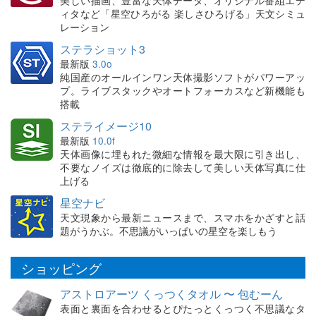
美しい描画、豊富な天体データ、オリジナル番組エデ
ィタなど「星空ひろがる 楽しさひろげる」天文シミュ
レーション
ステラショット3
最新版
3.0o
純国産のオールインワン天体撮影ソフトがパワーアッ
プ。ライブスタックやオートフォーカスなど新機能も
搭載
ステライメージ10
最新版
10.0f
天体画像に埋もれた微細な情報を最大限に引き出し、
不要なノイズは徹底的に除去して美しい天体写真に仕
上げる
星空ナビ
天文現象から最新ニュースまで、スマホをかざすと話
題がうかぶ。不思議がいっぱいの星空を楽しもう
ショッピング
アストロアーツ くっつくタオル 〜 包むーん
表面と裏面を合わせるとぴたっとくっつく不思議なタ