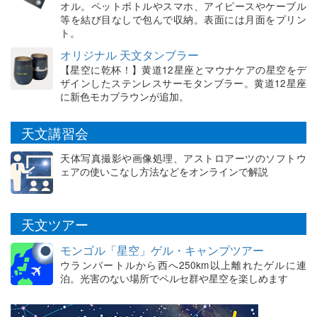
オル。ペットボトルやスマホ、アイピースやケーブル
等を結び目なしで包んで収納。表面には月面をプリン
ト。
オリジナル 天文タンブラー
【星空に乾杯！】黄道12星座とマウナケアの星空をデ
ザインしたステンレスサーモタンブラー。黄道12星座
に新色モカブラウンが追加。
天文講習会
天体写真撮影や画像処理、アストロアーツのソフトウ
ェアの使いこなし方法などをオンラインで解説
天文ツアー
モンゴル「星空」ゲル・キャンプツアー
ウランバートルから西へ250km以上離れたゲルに連
泊。光害のない場所でペルセ群や星空を楽しめます