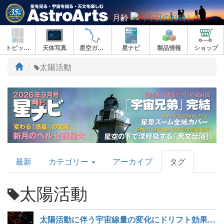
月齢
トピックス
天体写真
星空ガイド
星ナビ
製品情報
ショップ
ト
太陽活動
ッ
プ
AstroArts
最新
カテゴリー
アーカイブ
タグ
Topics
太陽活動
太陽活動に伴う宇宙線量の変化にドリフト効果が大きな役割