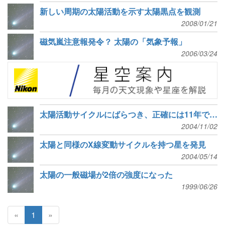
新しい周期の太陽活動を示す太陽黒点を観測
2008/01/21
磁気嵐注意報発令？ 太陽の「気象予報」
2006/03/24
太陽活動サイクルにばらつき、正確には11年ではないのか？
2004/11/02
太陽と同様のX線変動サイクルを持つ星を発見
2004/05/14
太陽の一般磁場が2倍の強度になった
1999/06/26
«
1
»