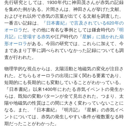
先行研究としては、1930年代に神田茂さんが赤気の記録
を集めた例がある。片岡さんは、神田さんが挙げた文献、
およびそれ以外で赤気の言葉が出てくる文献を調査した。
一番古い記録は、
『日本書紀』で言及されている620年の
オーロラ
だ。その他に有名な事例としては鎌倉時代の
『明
月記』に登場する赤気
や江戸時代の
『星解』に描かれた扇
形オーロラ
がある。今回の研究では、これらに加えて、今
まであまり丁寧に調べられていなかった記録についても調
査が行われた。
物理学的な視点からは、太陽活動と地磁気の変化が注目さ
れた。どちらもオーロラの出現に深く関わる要素であり、
短期的にも長期的にも変動していることがわかっている。
『日本書紀』以来1400年にわたる赤気イベントの発生か
らは、既知の変動パターンが全て見出された。つまり、太
陽や地磁気の性質はこの間に大きく変わっていないことに
なる。また、『日本書紀』『明月記』『星解』の赤気イベ
ントについては、赤気の発生しやすい条件が複数重なる時
期だったことがわかった。