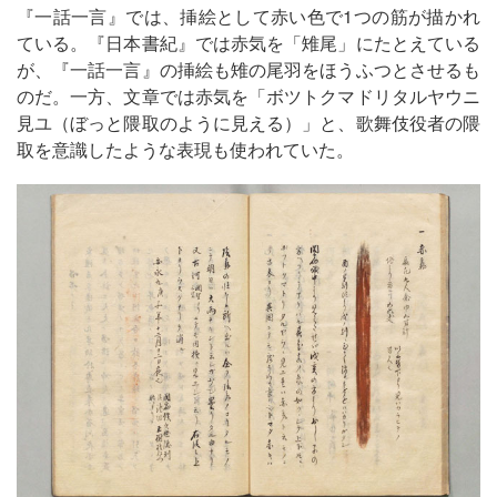
『一話一言』では、挿絵として赤い色で1つの筋が描かれ
ている。『日本書紀』では赤気を「雉尾」にたとえている
が、『一話一言』の挿絵も雉の尾羽をほうふつとさせるも
のだ。一方、文章では赤気を「ボツトクマドリタルヤウニ
見ユ（ぼっと隈取のように見える）」と、歌舞伎役者の隈
取を意識したような表現も使われていた。