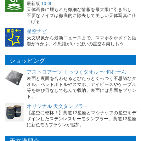
最新版
10.0f
天体画像に埋もれた微細な情報を最大限に引き出し、
不要なノイズは徹底的に除去して美しい天体写真に仕
上げる
星空ナビ
天文現象から最新ニュースまで、スマホをかざすと話
題がうかぶ。不思議がいっぱいの星空を楽しもう
ショッピング
アストロアーツ くっつくタオル 〜 包むーん
表面と裏面を合わせるとぴたっとくっつく不思議なタ
オル。ペットボトルやスマホ、アイピースやケーブル
等を結び目なしで包んで収納。表面には月面をプリン
ト。
オリジナル 天文タンブラー
【星空に乾杯！】黄道12星座とマウナケアの星空をデ
ザインしたステンレスサーモタンブラー。黄道12星座
に新色モカブラウンが追加。
天文講習会