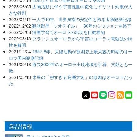
2023/06/05
太陽活動に伴う宇宙線量の変化にドリフト効果が大
きな役割
2023/01/11
一人で40年、世界屈指の安定性を誇る太陽観測記録
2022/12/02
観測衛星「ジオテイル」、30年のミッションを終了
2022/06/08
深層学習でオーロラの出現を自動検知
2022/05/18
フラッシュオーロラから宇宙のコーラス電磁波の特
性を解明
2021/12/24
1957-8年、太陽活動が観測史上最大級の時期のオー
ロラ国内観測記録
2021/09/13
過去3000年のオーロラ出現地域を計算、文献とも一
致
2021/08/13
木星の「熱すぎる高層大気」の原因はオーロラだっ
た
製品情報