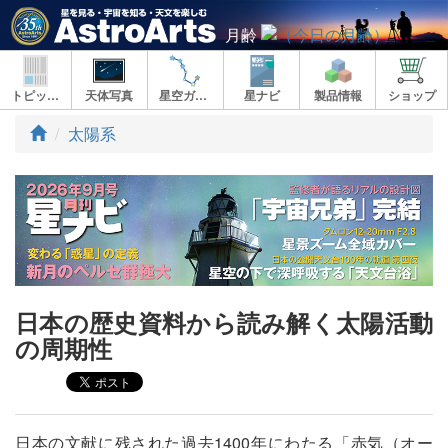
月齢
トピックス
天体写真
星空ガイド
星ナビ
製品情報
ショップ
ト
太陽系
ッ
プ
日本の歴史資料から読み解く太陽活動
の周期性
日本の文献に残された過去1400年にわたる「赤気（オー