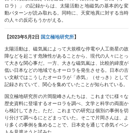
ロラ）」 の記録からは、太陽活動と地磁気の基本的な変
動パターンが読み取れる。同時に、天変地異に対する当時
の人々の反応もうかがえる。
【2023年5月2日
国立極地研究所
】
太陽活動は、磁気嵐によって大規模な停電や人工衛星の故
障などを起こす危険性があることから、現代の人々にとっ
て大きな関心事だ。一方、大きな磁気嵐は、比較的緯度が
低い日本などの地域でもオーロラを発生させる。日本の古
い文献ではこうしたオーロラが「赤気」（せっき）として
記録されていて、関心を集めていたことが知られている。
国立極地研究所の片岡龍峰さんたちは、これまでに様々な
歴史資料に登場するオーロラを調べ、文学と科学の両面か
ら検討してきた。ただ、これまでの研究は個別の事例を切
り分けて調べるにとどまっていた。そこで片岡さんは、よ
り多くの事例を集めることで、日本史を通じて赤気イベン
トを見渡そうと試みた。