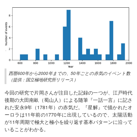
西暦600年から2000年までの、50年ごとの赤気のイベント数
（提供：国立極地研究所リリース）
今回の研究で片岡さんが注目した記録の一つが、江戸時代
後期の大田南畝（蜀山人）による随筆『一話一言』に記さ
れた安永9年（1781年）の赤気だ。『星解』で描かれたオ
ーロラは11年前の1770年に出現しているので、太陽活動
が11年周期で極大と極小を繰り返す基本パターンに沿って
いることがわかる。