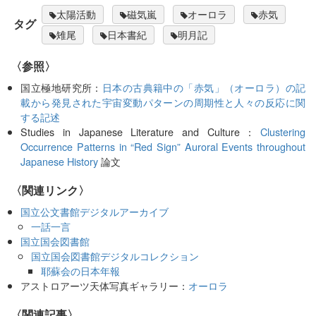
太陽活動
磁気嵐
オーロラ
赤気
タグ
雉尾
日本書紀
明月記
〈参照〉
国立極地研究所：
日本の古典籍中の「赤気」（オーロラ）の記
載から発見された宇宙変動パターンの周期性と人々の反応に関
する記述
Studies in Japanese Literature and Culture：
Clustering
Occurrence Patterns in “Red Sign” Auroral Events throughout
Japanese History
論文
〈関連リンク〉
国立公文書館デジタルアーカイブ
一話一言
国立国会図書館
国立国会図書館デジタルコレクション
耶蘇会の日本年報
アストロアーツ天体写真ギャラリー：
オーロラ
関連記事