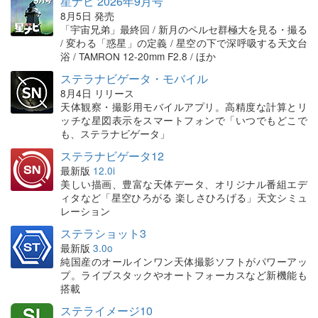
星ナビ 2026年9月号
8月5日 発売
「宇宙兄弟」最終回 / 新月のペルセ群極大を見る・撮る
/ 変わる「惑星」の定義 / 星空の下で深呼吸する天文台
浴 / TAMRON 12-20mm F2.8 / ほか
ステラナビゲータ・モバイル
8月4日 リリース
天体観察・撮影用モバイルアプリ。高精度な計算とリ
ッチな星図表示をスマートフォンで「いつでもどこで
も、ステラナビゲータ」
ステラナビゲータ12
最新版
12.0i
美しい描画、豊富な天体データ、オリジナル番組エデ
ィタなど「星空ひろがる 楽しさひろげる」天文シミュ
レーション
ステラショット3
最新版
3.0o
純国産のオールインワン天体撮影ソフトがパワーアッ
プ。ライブスタックやオートフォーカスなど新機能も
搭載
ステライメージ10