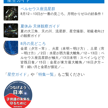
ペルセウス座流星群
8月12～13日が一番の見ごろ。月明かりゼロの好条件！
夏休み 天体観察ガイド
夏の大三角、天の川、流星群、星空撮影。初級者向け
の観察ガイド
8月の見どころ
金星（夕方～宵）、火星（未明～明け方）、土星（宵
～明け方）／2日：水星が西方最大離角／12～13日：ペ
ルセウス座流星群が極大／13日未明：スペインなどで
皆既日食／15日：金星が東方最大離角／16日夕方～
宵：細い月と金星が接近／…
「
星空ガイド
」や「
特集一覧
」もご覧ください