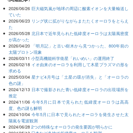
2026/06/26
巨大磁気嵐が地球の周辺に酸素イオンを大量輸送し
ていた
2026/06/23
リング状に拡がりながらまたたくオーロラをとらえ
た
2026/05/28
北日本で近年見られた低緯度オーロラは太陽風密度
が高かった
2026/04/20
「明月記」と古い樹木から見つかった、800年前の
太陽プロトン現象
2026/03/11
小型高機能科学衛星「れいめい」の運用終了
2026/02/18
イオ由来のオーロラを利用して木星プラズマの形を
求める
2025/03/04
星ナビ4月号は「土星の環が消失」と「オーロラの
色の謎」
2024/12/13
日本で撮影された青い低緯度オーロラの出現場所を
推定
2024/11/06
今年5月に日本で見られた低緯度オーロラは高高
度、色の謎も解明
2024/10/04
今年5月に日本で見られたオーロラを発生させた太
陽嵐を電波観測
2024/06/28
2つの特殊なオーロラの発生要因が明らかに
2024/05/13
日本など各地で低緯度オーロラを観測