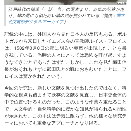
江戸時代の随筆『一話一言』の写本より。赤気の記述があ
り、雉の尾にも似た赤い筋の絵が描かれている（提供：
国立
公文書館デジタルアーカイブ
）
記録の中には、外国人から見た日本人の反応もある。ポル
トガルから来日したイエズス会の宣教師ルイス・フロイス
は、1582年3月8日の夜に明るい赤気が出現したことを書
き残している。当時の人々にとっては恐怖を呼び起こすよ
うなできごとであったはずだ。しかし、これを見た織田信
長がおそれもせずに武田氏との戦におもむいたことに、フ
ロイスは驚かされたという。
今回の研究は、新しい文献を見つけ出したのではなく、科
学的な視点も踏まえて既存の文献を見直し、日本史全体の
中で位置づけるものだった。このような作業を重ねること
で、人文学的・自然科学的に豊かな知見が得られる可能性
が示された。この手法は赤気に限らず、他の様々な研究テ
ーマにおいても重要なアプローチとなり得る。