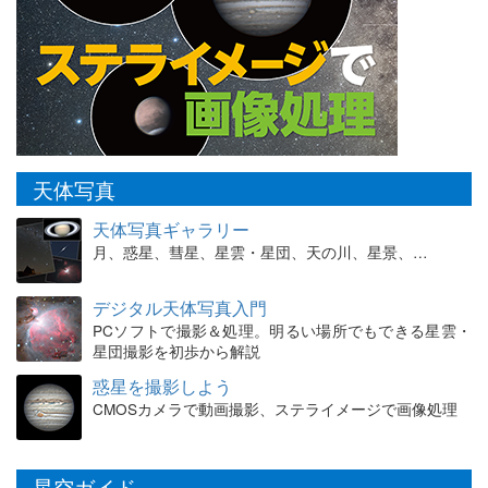
天体写真
天体写真ギャラリー
月、惑星、彗星、星雲・星団、天の川、星景、…
デジタル天体写真入門
PCソフトで撮影＆処理。明るい場所でもできる星雲・
星団撮影を初歩から解説
惑星を撮影しよう
CMOSカメラで動画撮影、ステライメージで画像処理
星空ガイド