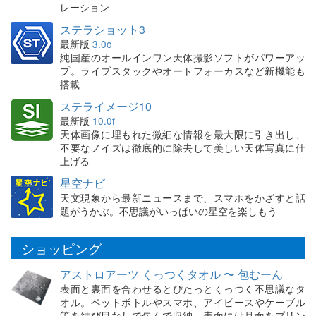
レーション
ステラショット3
最新版
3.0o
純国産のオールインワン天体撮影ソフトがパワーアッ
プ。ライブスタックやオートフォーカスなど新機能も
搭載
ステライメージ10
最新版
10.0f
天体画像に埋もれた微細な情報を最大限に引き出し、
不要なノイズは徹底的に除去して美しい天体写真に仕
上げる
星空ナビ
天文現象から最新ニュースまで、スマホをかざすと話
題がうかぶ。不思議がいっぱいの星空を楽しもう
ショッピング
アストロアーツ くっつくタオル 〜 包むーん
表面と裏面を合わせるとぴたっとくっつく不思議なタ
オル。ペットボトルやスマホ、アイピースやケーブル
等を結び目なしで包んで収納。表面には月面をプリン