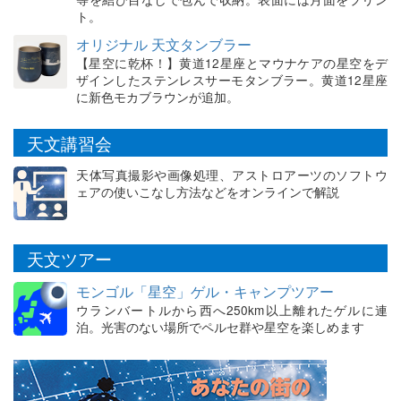
ト。
オリジナル 天文タンブラー
【星空に乾杯！】黄道12星座とマウナケアの星空をデ
ザインしたステンレスサーモタンブラー。黄道12星座
に新色モカブラウンが追加。
天文講習会
天体写真撮影や画像処理、アストロアーツのソフトウ
ェアの使いこなし方法などをオンラインで解説
天文ツアー
モンゴル「星空」ゲル・キャンプツアー
ウランバートルから西へ250km以上離れたゲルに連
泊。光害のない場所でペルセ群や星空を楽しめます