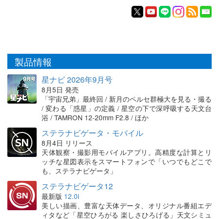
製品情報
星ナビ 2026年9月号
8月5日 発売
「宇宙兄弟」最終回 / 新月のペルセ群極大を見る・撮る
/ 変わる「惑星」の定義 / 星空の下で深呼吸する天文台
浴 / TAMRON 12-20mm F2.8 / ほか
ステラナビゲータ・モバイル
8月4日 リリース
天体観察・撮影用モバイルアプリ。高精度な計算とリ
ッチな星図表示をスマートフォンで「いつでもどこで
も、ステラナビゲータ」
ステラナビゲータ12
最新版
12.0i
美しい描画、豊富な天体データ、オリジナル番組エデ
ィタなど「星空ひろがる 楽しさひろげる」天文シミュ