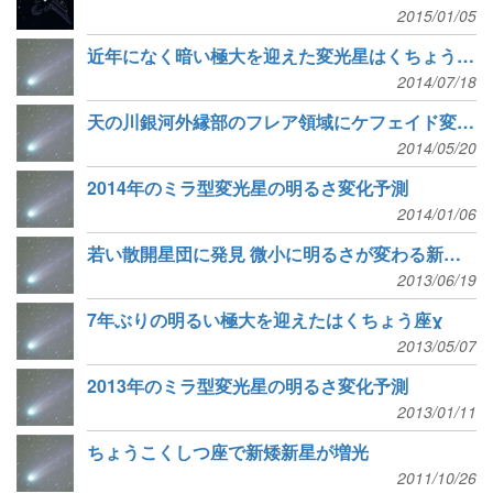
2015/01/05
近年になく暗い極大を迎えた変光星はくちょう座χ
2014/07/18
天の川銀河外縁部のフレア領域にケフェイド変光星
2014/05/20
2014年のミラ型変光星の明るさ変化予測
2014/01/06
若い散開星団に発見 微小に明るさが変わる新種の変光星
2013/06/19
7年ぶりの明るい極大を迎えたはくちょう座χ
2013/05/07
2013年のミラ型変光星の明るさ変化予測
2013/01/11
ちょうこくしつ座で新矮新星が増光
2011/10/26