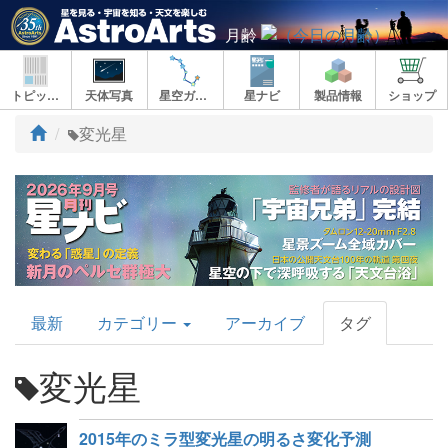
月齢
トピックス
天体写真
星空ガイド
星ナビ
製品情報
ショップ
ト
変光星
ッ
プ
AstroArts
最新
カテゴリー
アーカイブ
タグ
Topics
変光星
2015年のミラ型変光星の明るさ変化予測