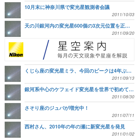
10月末に神奈川県で変光星観測者会議
2011/10/03
天の川銀河内の変光星600個の3次元位置を正確に決定
2011/09/20
くじら座の変光星ミラ、今回のピークは4年ぶりの明るさ
2011/09/13
銀河系中心のケフェイド変光星を世界で初めて発見
2011/08/30
さそり座のジュバが増光中！
2011/07/11
西村さん、2010年の年の瀬に新変光星を発見
2011/01/02