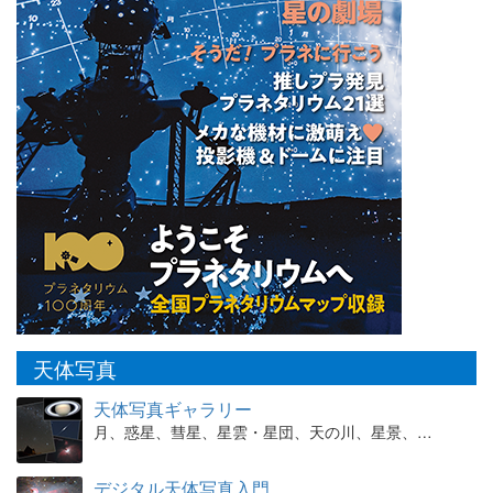
天体写真
天体写真ギャラリー
月、惑星、彗星、星雲・星団、天の川、星景、…
デジタル天体写真入門