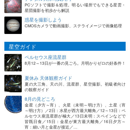
PCソフトで撮影＆処理。明るい場所でもできる星雲・
星団撮影を初歩から解説
惑星を撮影しよう
CMOSカメラで動画撮影、ステライメージで画像処理
星空ガイド
ペルセウス座流星群
8月12～13日が一番の見ごろ。月明かりゼロの好条件！
夏休み 天体観察ガイド
夏の大三角、天の川、流星群、星空撮影。初級者向け
の観察ガイド
8月の見どころ
金星（夕方～宵）、火星（未明～明け方）、土星（宵
～明け方）／2日：水星が西方最大離角／12～13日：ペ
ルセウス座流星群が極大／13日未明：スペインなどで
皆既日食／15日：金星が東方最大離角／16日夕方～
宵：細い月と金星が接近／…