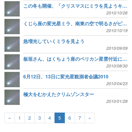
この冬も開催、「クリスマスにミラを見ようキャンペーン」
2010/10/26
くじら座の変光星ミラ、南東の空で明るさがピーク
2010/10/19
急増光していくミラを見よう
2010/09/09
板垣さん、はくちょう座のペリカン星雲付近に変光星を発見
2010/08/30
6月12日、13日に変光星観測者会議2010
2010/04/23
極大をむかえたクリムゾンスター
2010/01/28
«
1
2
3
4
5
6
7
»