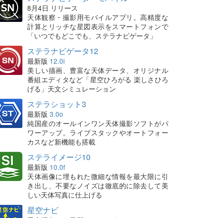
8月4日 リリース
天体観察・撮影用モバイルアプリ。高精度な
計算とリッチな星図表示をスマートフォンで
「いつでもどこでも、ステラナビゲータ」
ステラナビゲータ12
最新版
12.0i
美しい描画、豊富な天体データ、オリジナル
番組エディタなど「星空ひろがる 楽しさひろ
げる」天文シミュレーション
ステラショット3
最新版
3.0o
純国産のオールインワン天体撮影ソフトがパ
ワーアップ。ライブスタックやオートフォー
カスなど新機能も搭載
ステライメージ10
最新版
10.0f
天体画像に埋もれた微細な情報を最大限に引
き出し、不要なノイズは徹底的に除去して美
しい天体写真に仕上げる
星空ナビ