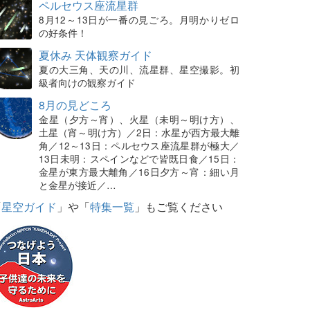
ペルセウス座流星群
8月12～13日が一番の見ごろ。月明かりゼロ
の好条件！
夏休み 天体観察ガイド
夏の大三角、天の川、流星群、星空撮影。初
級者向けの観察ガイド
8月の見どころ
金星（夕方～宵）、火星（未明～明け方）、
土星（宵～明け方）／2日：水星が西方最大離
角／12～13日：ペルセウス座流星群が極大／
13日未明：スペインなどで皆既日食／15日：
金星が東方最大離角／16日夕方～宵：細い月
と金星が接近／…
「
星空ガイド
」や「
特集一覧
」もご覧ください