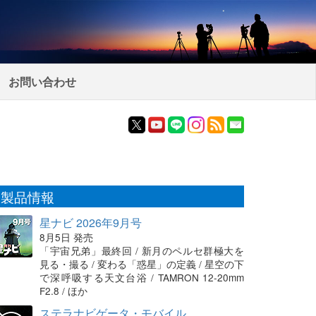
お問い合わせ
製品情報
星ナビ 2026年9月号
8月5日 発売
「宇宙兄弟」最終回 / 新月のペルセ群極大を
見る・撮る / 変わる「惑星」の定義 / 星空の下
で深呼吸する天文台浴 / TAMRON 12-20mm
F2.8 / ほか
ステラナビゲータ・モバイル