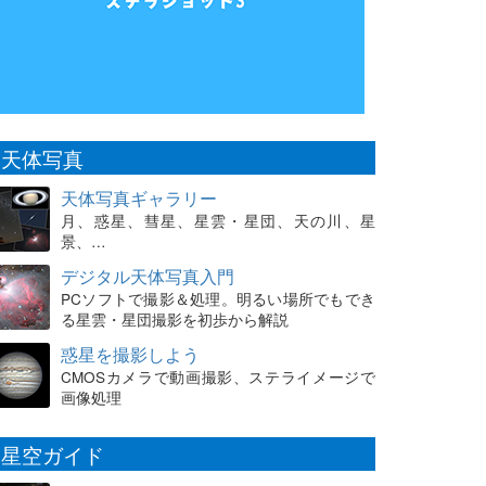
天体写真
天体写真ギャラリー
月、惑星、彗星、星雲・星団、天の川、星
景、…
デジタル天体写真入門
PCソフトで撮影＆処理。明るい場所でもでき
る星雲・星団撮影を初歩から解説
惑星を撮影しよう
CMOSカメラで動画撮影、ステライメージで
画像処理
星空ガイド