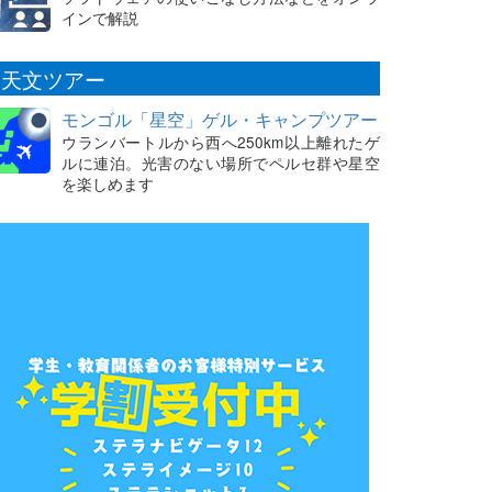
インで解説
天文ツアー
モンゴル「星空」ゲル・キャンプツアー
ウランバートルから西へ250km以上離れたゲ
ルに連泊。光害のない場所でペルセ群や星空
を楽しめます