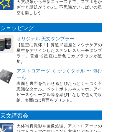
天文現象から最新ニュースまで、スマホをか
ざすと話題がうかぶ。不思議がいっぱいの星
空を楽しもう
ショッピング
オリジナル 天文タンブラー
【星空に乾杯！】黄道12星座とマウナケアの
星空をデザインしたステンレスサーモタンブ
ラー。黄道12星座に新色モカブラウンが追
加。
アストロアーツ くっつくタオル 〜 包む
ーん
表面と裏面を合わせるとぴたっとくっつく不
思議なタオル。ペットボトルやスマホ、アイ
ピースやケーブル等を結び目なしで包んで収
納。表面には月面をプリント。
天文講習会
天体写真撮影や画像処理、アストロアーツの
ソフトウェアの使いこなし方法などをオンラ