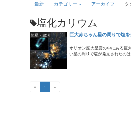
最新
カテゴリー
アーカイブ
タ
Topics
塩化カリウム
巨大赤ちゃん星の周りで塩を
恒星・銀河
オリオン座大星雲の中にある巨
い星の周りで塩が発見されたのは
«
1
»