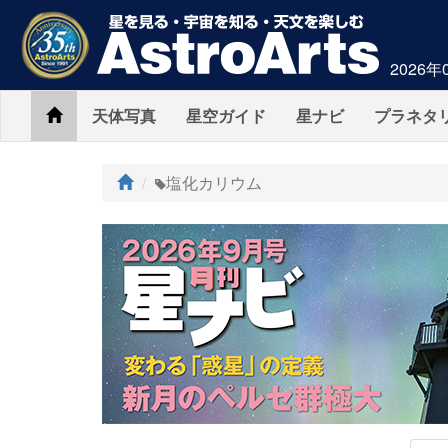
2026年
Home
天体写真
星空ガイド
星ナビ
プラネタ
ト
塩化カリウム
ッ
プ
AstroArts