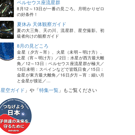
ペルセウス座流星群
8月12～13日が一番の見ごろ。月明かりゼロ
の好条件！
夏休み 天体観察ガイド
夏の大三角、天の川、流星群、星空撮影。初
級者向けの観察ガイド
8月の見どころ
金星（夕方～宵）、火星（未明～明け方）、
土星（宵～明け方）／2日：水星が西方最大離
角／12～13日：ペルセウス座流星群が極大／
13日未明：スペインなどで皆既日食／15日：
金星が東方最大離角／16日夕方～宵：細い月
と金星が接近／…
「
星空ガイド
」や「
特集一覧
」もご覧ください