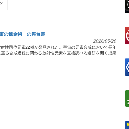
グ
宙の錬金術」の舞台裏
2026/05/26
射性同位元素22種が発見された。宇宙の元素合成において長年
に至る合成過程に関わる放射性元素を直接調べる道筋を開く成果