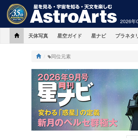
2026年
Home
天体写真
星空ガイド
星ナビ
プラネタ
ト
同位元素
ッ
プ
AstroArts