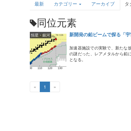
最新
カテゴリー
アーカイブ
タ
Topics
同位元素
新開発の鉛ビームで探る「宇
恒星・銀河
加速器施設での実験で、新たな放
の謎だった、レアメタルから鉛
となる。
«
1
»