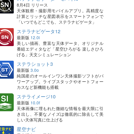
8月4日 リリース
天体観察・撮影用モバイルアプリ。高精度な
計算とリッチな星図表示をスマートフォンで
「いつでもどこでも、ステラナビゲータ」
ステラナビゲータ12
最新版
12.0i
美しい描画、豊富な天体データ、オリジナル
番組エディタなど「星空ひろがる 楽しさひろ
げる」天文シミュレーション
ステラショット3
最新版
3.0o
純国産のオールインワン天体撮影ソフトがパ
ワーアップ。ライブスタックやオートフォー
カスなど新機能も搭載
ステライメージ10
最新版
10.0f
天体画像に埋もれた微細な情報を最大限に引
き出し、不要なノイズは徹底的に除去して美
しい天体写真に仕上げる
星空ナビ