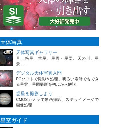
天体写真
天体写真ギャラリー
月、惑星、彗星、星雲・星団、天の川、星
景、…
デジタル天体写真入門
PCソフトで撮影＆処理。明るい場所でもでき
る星雲・星団撮影を初歩から解説
惑星を撮影しよう
CMOSカメラで動画撮影、ステライメージで
画像処理
星空ガイド