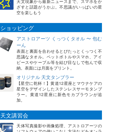
天文現象から最新ニュースまで、スマホをか
ざすと話題がうかぶ。不思議がいっぱいの星
空を楽しもう
ショッピング
アストロアーツ くっつくタオル 〜 包む
ーん
表面と裏面を合わせるとぴたっとくっつく不
思議なタオル。ペットボトルやスマホ、アイ
ピースやケーブル等を結び目なしで包んで収
納。表面には月面をプリント。
オリジナル 天文タンブラー
【星空に乾杯！】黄道12星座とマウナケアの
星空をデザインしたステンレスサーモタンブ
ラー。黄道12星座に新色モカブラウンが追
加。
天文講習会
天体写真撮影や画像処理、アストロアーツの
ソフトウェアの使いこなし方法などをオンラ