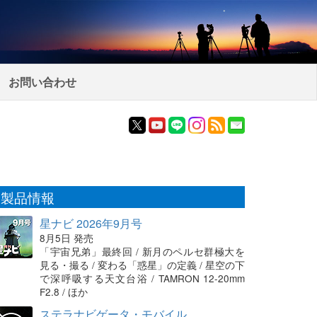
お問い合わせ
製品情報
星ナビ 2026年9月号
8月5日 発売
「宇宙兄弟」最終回 / 新月のペルセ群極大を
見る・撮る / 変わる「惑星」の定義 / 星空の下
で深呼吸する天文台浴 / TAMRON 12-20mm
F2.8 / ほか
ステラナビゲータ・モバイル