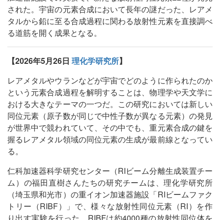
された。宇宙の元素合成において長年の謎だった、レアメ
タルから鉛に至る合成過程に関わる放射性元素を直接調べ
る道筋を開く成果となる。
【2026年5月26日
理化学研究所
】
レアメタルやウランなどが宇宙でどのように作られたのか
という元素合成過程を解明することは、物理学や天文学に
おける大きなテーマの一つだ。この研究においては新しい
同位元素（原子数が同じで中性子数が異なる元素）の発見
が世界中で競われていて、その中でも、重元素合成の鍵を
握るレアメタル領域の同位元素の生成が最前線となってい
る。
仁科加速器科学研究センター（RIビーム分離生成装置チー
ム）の福田直樹さんたちの研究チームは、理化学研究所
（埼玉県和光市）の重イオン加速器施設「RIビームファク
トリー（RIBF）」で、様々な放射性同位元素（RI）を作
り出す実験を行った。RIBFは約4000種の放射性同位体を