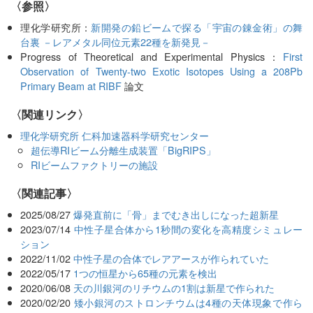
〈参照〉
理化学研究所：
新開発の鉛ビームで探る「宇宙の錬金術」の舞
台裏 －レアメタル同位元素22種を新発見－
Progress of Theoretical and Experimental Physics：
First
Observation of Twenty-two Exotic Isotopes Using a 208Pb
Primary Beam at RIBF
論文
〈関連リンク〉
理化学研究所 仁科加速器科学研究センター
超伝導RIビーム分離生成装置「BigRIPS」
RIビームファクトリーの施設
関連記事
2025/08/27
爆発直前に「骨」までむき出しになった超新星
2023/07/14
中性子星合体から1秒間の変化を高精度シミュレー
ション
2022/11/02
中性子星の合体でレアアースが作られていた
2022/05/17
1つの恒星から65種の元素を検出
2020/06/08
天の川銀河のリチウムの1割は新星で作られた
2020/02/20
矮小銀河のストロンチウムは4種の天体現象で作ら