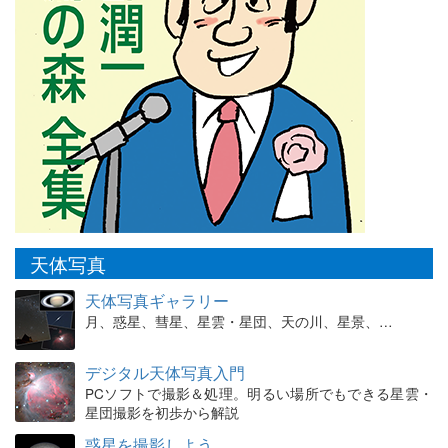
天体写真
天体写真ギャラリー
月、惑星、彗星、星雲・星団、天の川、星景、…
デジタル天体写真入門
PCソフトで撮影＆処理。明るい場所でもできる星雲・
星団撮影を初歩から解説
惑星を撮影しよう