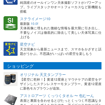
純国産のオールインワン天体撮影ソフトがパワーアッ
プ。ライブスタックやオートフォーカスなど新機能も
搭載
ステライメージ10
最新版
10.0f
天体画像に埋もれた微細な情報を最大限に引き出し、
不要なノイズは徹底的に除去して美しい天体写真に仕
上げる
星空ナビ
天文現象から最新ニュースまで、スマホをかざすと話
題がうかぶ。不思議がいっぱいの星空を楽しもう
ショッピング
オリジナル 天文タンブラー
【星空に乾杯！】黄道12星座とマウナケアの星空をデ
ザインしたステンレスサーモタンブラー。黄道12星座
に新色モカブラウンが追加。
アストロアーツ くっつくタオル 〜 包むーん
表面と裏面を合わせるとぴたっとくっつく不思議なタ
オル。ペットボトルやスマホ、アイピースやケーブル