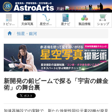
月齢
トピックス
天体写真
星空ガイド
星ナビ
製品情報
ショップ
ト
恒星・銀河
ッ
プ
新開発の鉛ビームで探る「宇宙の錬金
術」の舞台裏
加速器施設での実験で、新たな放射性同位元素22種が発見