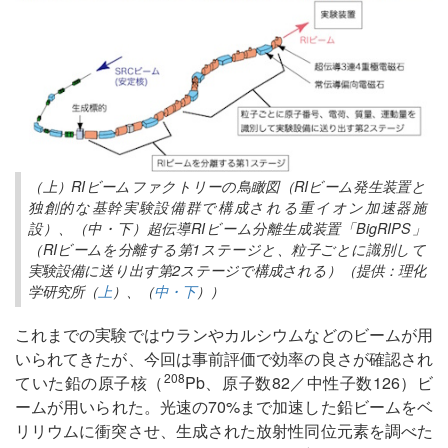
（上）RIビームファクトリーの鳥瞰図（RIビーム発生装置と
独創的な基幹実験設備群で構成される重イオン加速器施
設）、（中・下）超伝導RIビーム分離生成装置「BigRIPS」
（RIビームを分離する第1ステージと、粒子ごとに識別して
実験設備に送り出す第2ステージで構成される）（提供：理化
学研究所（
上
）、（
中・下
））
これまでの実験ではウランやカルシウムなどのビームが用
いられてきたが、今回は事前評価で効率の良さが確認され
208
ていた鉛の原子核（
Pb、原子数82／中性子数126）ビ
ームが用いられた。光速の70%まで加速した鉛ビームをベ
リリウムに衝突させ、生成された放射性同位元素を調べた