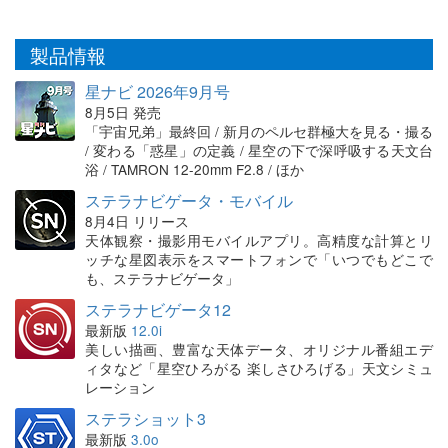
製品情報
星ナビ 2026年9月号
8月5日 発売
「宇宙兄弟」最終回 / 新月のペルセ群極大を見る・撮る
/ 変わる「惑星」の定義 / 星空の下で深呼吸する天文台
浴 / TAMRON 12-20mm F2.8 / ほか
ステラナビゲータ・モバイル
8月4日 リリース
天体観察・撮影用モバイルアプリ。高精度な計算とリ
ッチな星図表示をスマートフォンで「いつでもどこで
も、ステラナビゲータ」
ステラナビゲータ12
最新版
12.0i
美しい描画、豊富な天体データ、オリジナル番組エデ
ィタなど「星空ひろがる 楽しさひろげる」天文シミュ
レーション
ステラショット3
最新版
3.0o