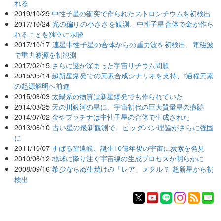
れる
2019/10/29
中性子星の衝突で作られたストロンチウムを初検出
2017/10/24
光の偏りの小ささを観測、中性子星合体で金が作ら
れることを独立に示唆
2017/10/17
連星中性子星の合体からの重力波を初検出、電磁波
で重力波源を初観測
2017/02/15
さらに謎が深まった宇宙リチウム問題
2015/05/14
超新星爆発での元素合成シナリオを支持、r過程元素
の起源解明へ前進
2015/03/03
太陽系の物質は新星爆発でも作られていた
2014/08/25
天の川銀河の星に、宇宙初代の巨大質量星の痕跡
2014/07/02
金やプラチナは中性子星の合体で生成された
2013/06/10
古い星の最新観測で、ビッグバン理論がさらに強固
に
2011/10/07
すばる望遠鏡、誕生10億年後の宇宙に炭素を発見
2010/08/12
地球に降り注ぐ宇宙線の生成プロセスが明らかに
2008/09/16
希少ならぬ生焼けの「レア」メタル？ 超新星から初
検出