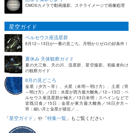
CMOSカメラで動画撮影、ステライメージで画像処理
星空ガイド
ペルセウス座流星群
8月12～13日が一番の見ごろ。月明かりゼロの好条件！
夏休み 天体観察ガイド
夏の大三角、天の川、流星群、星空撮影。初級者向け
の観察ガイド
8月の見どころ
金星（夕方～宵）、火星（未明～明け方）、土星（宵
～明け方）／2日：水星が西方最大離角／12～13日：ペ
ルセウス座流星群が極大／13日未明：スペインなどで
皆既日食／15日：金星が東方最大離角／16日夕方～
宵：細い月と金星が接近／…
「
星空ガイド
」や「
特集一覧
」もご覧ください