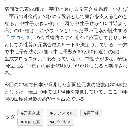
新同位元素22種は、宇宙における元素合成過程、いわば
「宇宙の錬金術」の影の立役者として舞台を支えるものと
なる。中性子が多い側（上図で中性子数が110付近より
右）の17種は、金やウランといった重い元素が誕生する
「
rプロセス
」の合成経路のすぐ近くに位置しており、RI
としての性質が元素合成のルートを決定づけている。一方
で中性子が少ない側（中性子数が60と80付近）の種は、
生成プロセスがよくわかっていない、中性子が少ない安定
同位元素（p核）の起源解明の手がかりになると期待され
る。
今回の22種で日本が発見した新同位元素の総数は324種類
となった。最近10年では174種を発見していて、ここ10年
間の世界発見数の約70%を占めている。
元素合成
レアメタル
原子核
タグ
同位元素
rプロセス