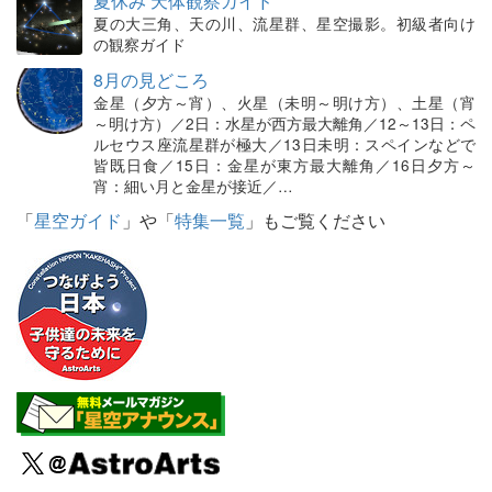
夏休み 天体観察ガイド
夏の大三角、天の川、流星群、星空撮影。初級者向け
の観察ガイド
8月の見どころ
金星（夕方～宵）、火星（未明～明け方）、土星（宵
～明け方）／2日：水星が西方最大離角／12～13日：ペ
ルセウス座流星群が極大／13日未明：スペインなどで
皆既日食／15日：金星が東方最大離角／16日夕方～
宵：細い月と金星が接近／…
「
星空ガイド
」や「
特集一覧
」もご覧ください