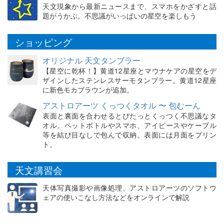
天文現象から最新ニュースまで、スマホをかざすと話
題がうかぶ。不思議がいっぱいの星空を楽しもう
ショッピング
オリジナル 天文タンブラー
【星空に乾杯！】黄道12星座とマウナケアの星空をデ
ザインしたステンレスサーモタンブラー。黄道12星座
に新色モカブラウンが追加。
アストロアーツ くっつくタオル 〜 包むーん
表面と裏面を合わせるとぴたっとくっつく不思議なタ
オル。ペットボトルやスマホ、アイピースやケーブル
等を結び目なしで包んで収納。表面には月面をプリン
ト。
天文講習会
天体写真撮影や画像処理、アストロアーツのソフトウ
ェアの使いこなし方法などをオンラインで解説