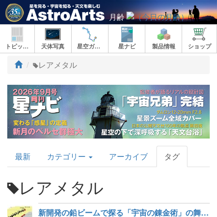
月齢
トピックス
天体写真
星空ガイド
星ナビ
製品情報
ショップ
ト
レアメタル
ッ
プ
AstroArts
最新
カテゴリー
アーカイブ
タグ
Topics
レアメタル
新開発の鉛ビームで探る「宇宙の錬金術」の舞台裏