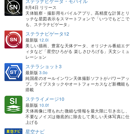
ステラナビゲータ・モバイル
8月4日 リリース
天体観察・撮影用モバイルアプリ。高精度な計算とリ
ッチな星図表示をスマートフォンで「いつでもどこで
も、ステラナビゲータ」
ステラナビゲータ12
最新版
12.0i
美しい描画、豊富な天体データ、オリジナル番組エデ
ィタなど「星空ひろがる 楽しさひろげる」天文シミュ
レーション
ステラショット3
最新版
3.0o
純国産のオールインワン天体撮影ソフトがパワーアッ
プ。ライブスタックやオートフォーカスなど新機能も
搭載
ステライメージ10
最新版
10.0f
天体画像に埋もれた微細な情報を最大限に引き出し、
不要なノイズは徹底的に除去して美しい天体写真に仕
上げる
星空ナビ