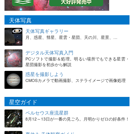
天体写真
天体写真ギャラリー
月、惑星、彗星、星雲・星団、天の川、星景、…
デジタル天体写真入門
PCソフトで撮影＆処理。明るい場所でもできる星雲・
星団撮影を初歩から解説
惑星を撮影しよう
CMOSカメラで動画撮影、ステライメージで画像処理
星空ガイド
ペルセウス座流星群
8月12～13日が一番の見ごろ。月明かりゼロの好条件！