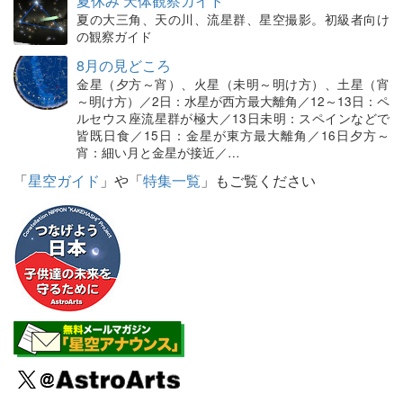
夏休み 天体観察ガイド
夏の大三角、天の川、流星群、星空撮影。初級者向け
の観察ガイド
8月の見どころ
金星（夕方～宵）、火星（未明～明け方）、土星（宵
～明け方）／2日：水星が西方最大離角／12～13日：ペ
ルセウス座流星群が極大／13日未明：スペインなどで
皆既日食／15日：金星が東方最大離角／16日夕方～
宵：細い月と金星が接近／…
「
星空ガイド
」や「
特集一覧
」もご覧ください