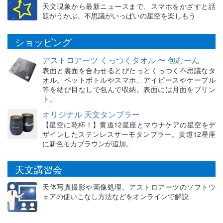
天文現象から最新ニュースまで、スマホをかざすと話
題がうかぶ。不思議がいっぱいの星空を楽しもう
ショッピング
アストロアーツ くっつくタオル 〜 包むーん
表面と裏面を合わせるとぴたっとくっつく不思議なタ
オル。ペットボトルやスマホ、アイピースやケーブル
等を結び目なしで包んで収納。表面には月面をプリン
ト。
オリジナル 天文タンブラー
【星空に乾杯！】黄道12星座とマウナケアの星空をデ
ザインしたステンレスサーモタンブラー。黄道12星座
に新色モカブラウンが追加。
天文講習会
天体写真撮影や画像処理、アストロアーツのソフトウ
ェアの使いこなし方法などをオンラインで解説