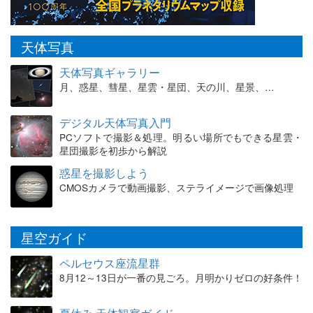
天体写真
天体写真ギャラリー
月、惑星、彗星、星雲・星団、天の川、星景、…
デジタル天体写真入門
PCソフトで撮影＆処理。明るい場所でもできる星雲・
星団撮影を初歩から解説
惑星を撮影しよう
CMOSカメラで動画撮影、ステライメージで画像処理
星空ガイド
ペルセウス座流星群
8月12～13日が一番の見ごろ。月明かりゼロの好条件！