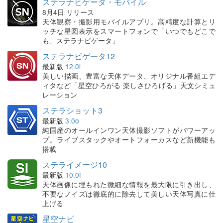
ステラナビゲータ・モバイル
8月4日 リリース
天体観察・撮影用モバイルアプリ。高精度な計算とリ
ッチな星図表示をスマートフォンで「いつでもどこで
も、ステラナビゲータ」
ステラナビゲータ12
最新版
12.0i
美しい描画、豊富な天体データ、オリジナル番組エデ
ィタなど「星空ひろがる 楽しさひろげる」天文シミュ
レーション
ステラショット3
最新版
3.0o
純国産のオールインワン天体撮影ソフトがパワーアッ
プ。ライブスタックやオートフォーカスなど新機能も
搭載
ステライメージ10
最新版
10.0f
天体画像に埋もれた微細な情報を最大限に引き出し、
不要なノイズは徹底的に除去して美しい天体写真に仕
上げる
星空ナビ