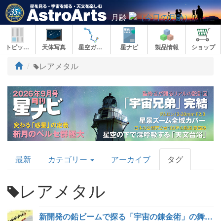
月齢
トピックス
天体写真
星空ガイド
星ナビ
製品情報
ショップ
ト
レアメタル
ッ
プ
AstroArts
最新
カテゴリー
アーカイブ
タグ
Topics
レアメタル
新開発の鉛ビームで探る「宇宙の錬金術」の舞台裏