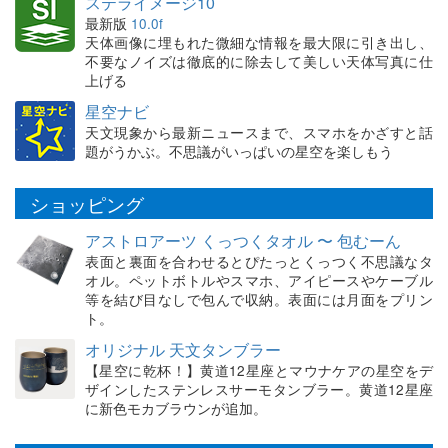
ステライメージ10
最新版
10.0f
天体画像に埋もれた微細な情報を最大限に引き出し、
不要なノイズは徹底的に除去して美しい天体写真に仕
上げる
星空ナビ
天文現象から最新ニュースまで、スマホをかざすと話
題がうかぶ。不思議がいっぱいの星空を楽しもう
ショッピング
アストロアーツ くっつくタオル 〜 包むーん
表面と裏面を合わせるとぴたっとくっつく不思議なタ
オル。ペットボトルやスマホ、アイピースやケーブル
等を結び目なしで包んで収納。表面には月面をプリン
ト。
オリジナル 天文タンブラー
【星空に乾杯！】黄道12星座とマウナケアの星空をデ
ザインしたステンレスサーモタンブラー。黄道12星座
に新色モカブラウンが追加。