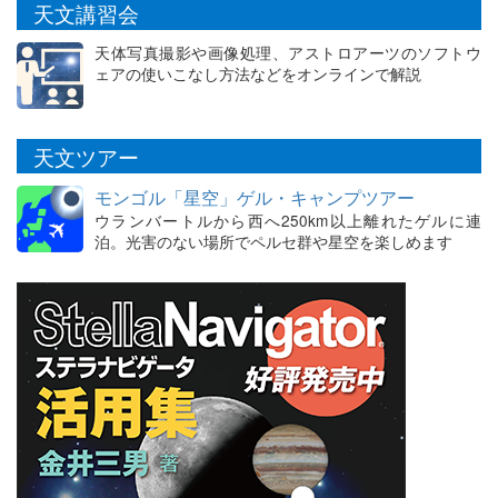
天文講習会
天体写真撮影や画像処理、アストロアーツのソフトウ
ェアの使いこなし方法などをオンラインで解説
天文ツアー
モンゴル「星空」ゲル・キャンプツアー
ウランバートルから西へ250km以上離れたゲルに連
泊。光害のない場所でペルセ群や星空を楽しめます