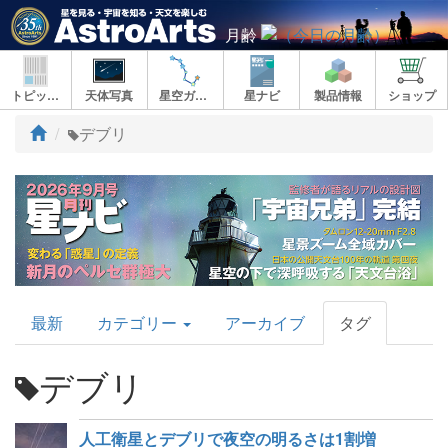
月齢
トピックス
天体写真
星空ガイド
星ナビ
製品情報
ショップ
ト
デブリ
ッ
プ
AstroArts
最新
カテゴリー
アーカイブ
タグ
Topics
デブリ
人工衛星とデブリで夜空の明るさは1割増