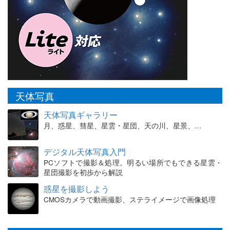
天体写真
天体写真ギャラリー
月、惑星、彗星、星雲・星団、天の川、星景、…
デジタル天体写真入門
PCソフトで撮影＆処理。明るい場所でもできる星雲・
星団撮影を初歩から解説
惑星を撮影しよう
CMOSカメラで動画撮影、ステライメージで画像処理