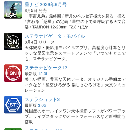
星ナビ 2026年9月号
8月5日 発売
「宇宙兄弟」最終回 / 新月のペルセ群極大を見る・撮る
/ 変わる「惑星」の定義 / 星空の下で深呼吸する天文台
浴 / TAMRON 12-20mm F2.8 / ほか
ステラナビゲータ・モバイル
8月4日 リリース
天体観察・撮影用モバイルアプリ。高精度な計算とリ
ッチな星図表示をスマートフォンで「いつでもどこで
も、ステラナビゲータ」
ステラナビゲータ12
最新版
12.0i
美しい描画、豊富な天体データ、オリジナル番組エデ
ィタなど「星空ひろがる 楽しさひろげる」天文シミュ
レーション
ステラショット3
最新版
3.0o
純国産のオールインワン天体撮影ソフトがパワーアッ
プ。ライブスタックやオートフォーカスなど新機能も
搭載