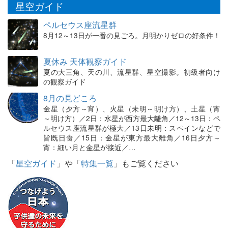
星空ガイド
ペルセウス座流星群
8月12～13日が一番の見ごろ。月明かりゼロの好条件！
夏休み 天体観察ガイド
夏の大三角、天の川、流星群、星空撮影。初級者向け
の観察ガイド
8月の見どころ
金星（夕方～宵）、火星（未明～明け方）、土星（宵
～明け方）／2日：水星が西方最大離角／12～13日：ペ
ルセウス座流星群が極大／13日未明：スペインなどで
皆既日食／15日：金星が東方最大離角／16日夕方～
宵：細い月と金星が接近／…
「
星空ガイド
」や「
特集一覧
」もご覧ください