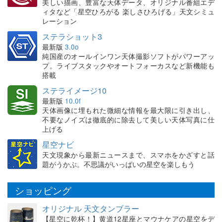
美しい描画、豊富な天体データ、オリジナル番組エデ
ィタなど「星空ひろがる 楽しさひろげる」天文シミュ
レーション
ステラショット3
最新版
3.0o
純国産のオールインワン天体撮影ソフトがパワーアッ
プ。ライブスタックやオートフォーカスなど新機能も
搭載
ステライメージ10
最新版
10.0f
天体画像に埋もれた微細な情報を最大限に引き出し、
不要なノイズは徹底的に除去して美しい天体写真に仕
上げる
星空ナビ
天文現象から最新ニュースまで、スマホをかざすと話
題がうかぶ。不思議がいっぱいの星空を楽しもう
ショッピング
オリジナル 天文タンブラー
【星空に乾杯！】黄道12星座とマウナケアの星空をデ