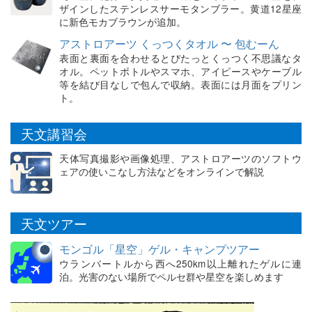
ザインしたステンレスサーモタンブラー。黄道12星座
に新色モカブラウンが追加。
アストロアーツ くっつくタオル 〜 包むーん
表面と裏面を合わせるとぴたっとくっつく不思議なタ
オル。ペットボトルやスマホ、アイピースやケーブル
等を結び目なしで包んで収納。表面には月面をプリン
ト。
天文講習会
天体写真撮影や画像処理、アストロアーツのソフトウ
ェアの使いこなし方法などをオンラインで解説
天文ツアー
モンゴル「星空」ゲル・キャンプツアー
ウランバートルから西へ250km以上離れたゲルに連
泊。光害のない場所でペルセ群や星空を楽しめます