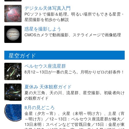
デジタル天体写真入門
PCソフトで撮影＆処理。明るい場所でもできる星雲・
星団撮影を初歩から解説
惑星を撮影しよう
CMOSカメラで動画撮影、ステライメージで画像処理
星空ガイド
ペルセウス座流星群
8月12～13日が一番の見ごろ。月明かりゼロの好条件！
夏休み 天体観察ガイド
夏の大三角、天の川、流星群、星空撮影。初級者向け
の観察ガイド
8月の見どころ
金星（夕方～宵）、火星（未明～明け方）、土星（宵
～明け方）／12～13日：ペルセウス座流星群が極大／
13日未明：スペインなどで皆既日食／15日：金星が東