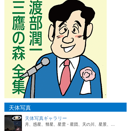
天体写真
天体写真ギャラリー
月、惑星、彗星、星雲・星団、天の川、星景、…