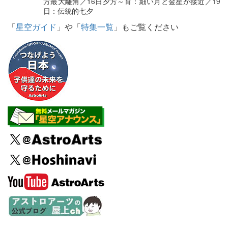
方最大離角／16日夕方～宵：細い月と金星が接近／19
日：伝統的七夕
「
星空ガイド
」や「
特集一覧
」もご覧ください