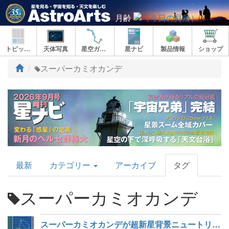
月齢
トピックス
天体写真
星空ガイド
星ナビ
製品情報
ショップ
ト
スーパーカミオカンデ
ッ
プ
AstroArts
最新
カテゴリー
アーカイブ
タグ
Topics
スーパーカミオカンデ
スーパーカミオカンデが超新星背景ニュートリノの兆候をとらえた